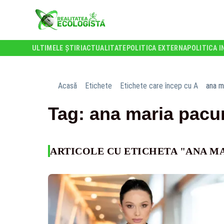
ULTIMELE ȘTIRI
ACTUALITATE
POLITICA EXTERNA
POLITICA I
Acasă
Etichete
Etichete care încep cu A
ana m
Tag: ana maria pacu
ARTICOLE CU ETICHETA "ANA M