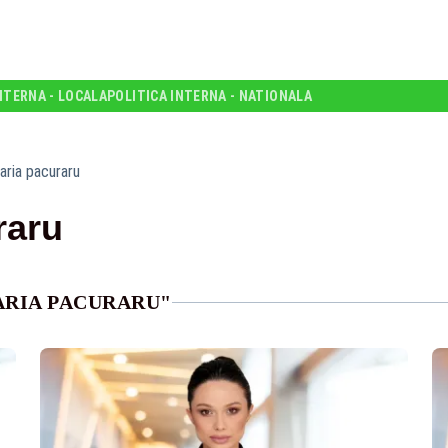
NTERNA - LOCALA
POLITICA INTERNA - NATIONALA
aria pacuraru
raru
ARIA PACURARU"