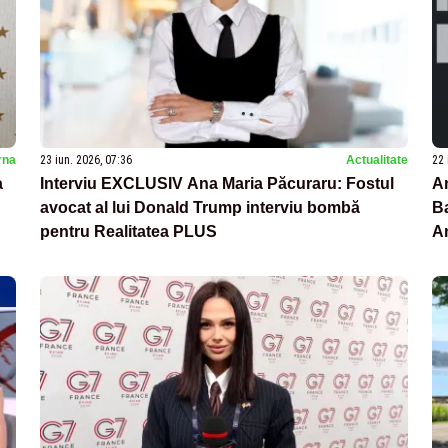
rna
23 iun. 2026, 07:36
Actualitate
22 
a
Interviu EXCLUSIV Ana Maria Păcuraru: Fostul
An
avocat al lui Donald Trump interviu bombă
Ba
pentru Realitatea PLUS
Am
d