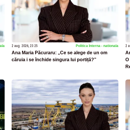
nala
2 aug. 2026, 23:25
Politica Interna - nationala
2 a
Ana Maria Păcuraru: „Ce se alege de un om
An
căruia i se închide singura lui portiță?”
O 
R