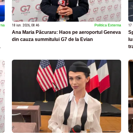
rna
18 iun. 2026, 08:46
Politica Externa
17 
Ana Maria Păcuraru: Haos pe aeroportul Geneva
Sp
din cauza summitului G7 de la Evian
lu
t
P