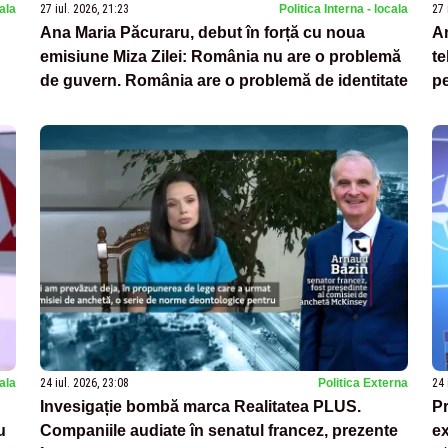
nala
27 iul. 2026, 21:23
Politica Interna - locala
27 
Ana Maria Păcuraru, debut în forță cu noua
An
emisiune Miza Zilei: România nu are o problemă
te
de guvern. România are o problemă de identitate
pe
nala
24 iul. 2026, 23:08
Politica Externa
24 
Invesigație bombă marca Realitatea PLUS.
Pr
u
Companiile audiate în senatul francez, prezente
ex