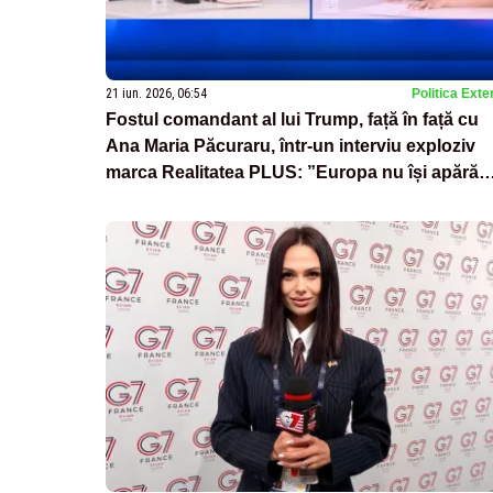
21 iun. 2026, 06:54
Politica Exte
Fostul comandant al lui Trump, față în față cu
Ana Maria Păcuraru, într-un interviu exploziv
marca Realitatea PLUS: ”Europa nu își apără
valorile”-VIDEO