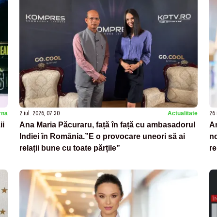
rna
2 iul. 2026, 07:30
Actualitate
26 
ii
Ana Maria Păcuraru, față în față cu ambasadorul
An
Indiei în România.”E o provocare uneori să ai
n
relații bune cu toate părțile”
re