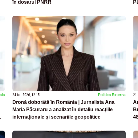
în dosarul PNRR
P
nala
24 iul. 2026, 12:15
Politica Externa
21 
Dronă doborâtă în România | Jurnalista Ana
An
Maria Păcuraru a analizat în detaliu reacțiile
Br
internaționale și scenariile geopolitice
48
de