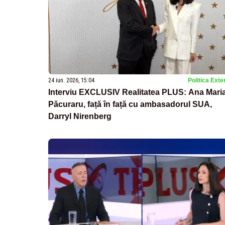
24 iun. 2026, 15:04
Politica Exte
Interviu EXCLUSIV Realitatea PLUS: Ana Mari
Păcuraru, față în față cu ambasadorul SUA,
Darryl Nirenberg