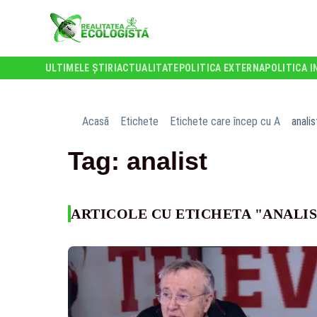
ULTIMELE ȘTIRI
ACTUALITATE
POLITICA EXTERNA
POLITICA I
Acasă
Etichete
Etichete care încep cu A
analis
Tag: analist
ARTICOLE CU ETICHETA "ANALI