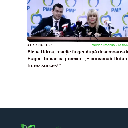
4 iun. 2026, 18:57
Politica Interna - natio
Elena Udrea, reacție fulger după desemnarea l
Eugen Tomac ca premier: „E convenabil tuturo
Îi urez succes!”