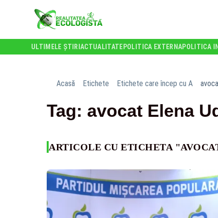
ULTIMELE ȘTIRI
ACTUALITATE
POLITICA EXTERNA
POLITICA I
Acasă
Etichete
Etichete care încep cu A
avoca
Tag: avocat Elena U
ARTICOLE CU ETICHETA "AVOCA