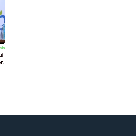
nala
ui
r.