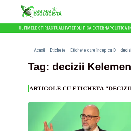
ULTIMELE ȘTIRI
ACTUALITATE
POLITICA EXTERNA
POLITICA I
Acasă
Etichete
Etichete care încep cu D
deciz
Tag: decizii Keleme
ARTICOLE CU ETICHETA "DECIZ