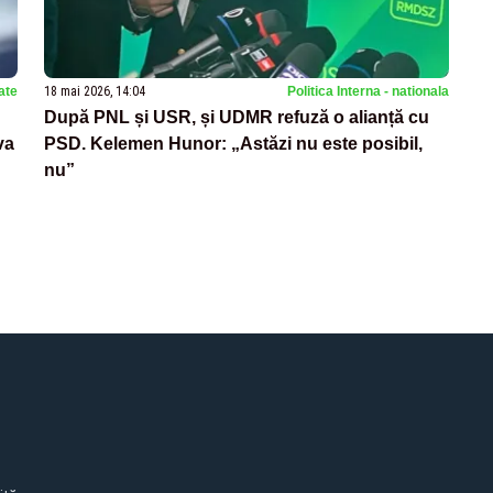
ate
18 mai 2026, 14:04
Politica Interna - nationala
După PNL și USR, și UDMR refuză o alianță cu
va
PSD. Kelemen Hunor: „Astăzi nu este posibil,
nu”