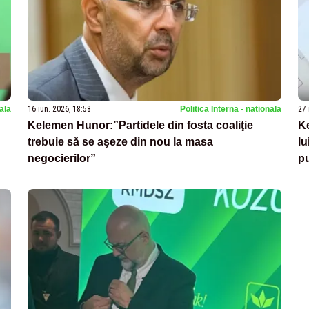
nala
16 iun. 2026, 18:58
Politica Interna - nationala
27 
Kelemen Hunor:”Partidele din fosta coaliţie
Ke
trebuie să se aşeze din nou la masa
lu
negocierilor”
pu