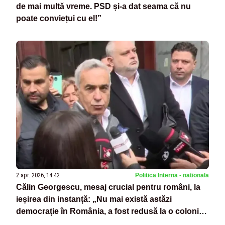
de mai multă vreme. PSD și-a dat seama că nu
poate conviețui cu el!”
2 apr. 2026, 14:42
Politica Interna - nationala
Călin Georgescu, mesaj crucial pentru români, la
ieșirea din instanță: „Nu mai există astăzi
democrație în România, a fost redusă la o colonie
obedientă, golită de memorie și tăcută de frică”