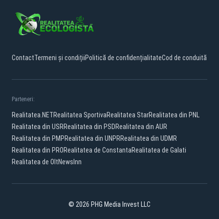
Contact
Termeni și condiții
Politică de confidențialitate
Cod de conduită
Parteneri:
Realitatea.NET
Realitatea Sportiva
Realitatea Star
Realitatea din PNL
Realitatea din USR
Realitatea din PSD
Realitatea din AUR
Realitatea din PMP
Realitatea din UNPR
Realitatea din UDMR
Realitatea din PRO
Realitatea de Constanta
Realitatea de Galati
Realitatea de Olt
NewsInn
© 2026 PHG Media Invest LLC
Facebook
YouTube