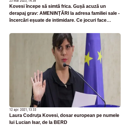
23 mai 2023, 14:38
Kovesi începe să simtă frica. Gușă acuză un
derapaj grav: AMENINȚĂRI la adresa familiei sale -
încercări eșuate de intimidare. Ce jocuri face
binomul Coldea-Kovesi?
12 apr. 2021, 13:33
Laura Codruța Kovesi, dosar european pe numele
lui Lucian Isar, de la BERD