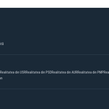
ită
Realitatea din USR
Realitatea din PSD
Realitatea din AUR
Realitatea din PMP
Rea
nn