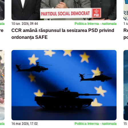
nala
10 iun. 2026, 09:44
Politica Interna - nationala
1 i
re
CCR amână răspunsul la sesizarea PSD privind
Ro
ordonanța SAFE
po
nala
16 mai 2026, 17:02
Politica Interna - nationala
15 