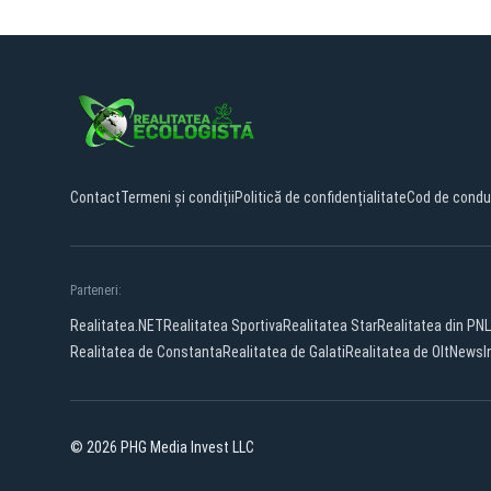
Contact
Termeni și condiții
Politică de confidențialitate
Cod de condu
Parteneri:
Realitatea.NET
Realitatea Sportiva
Realitatea Star
Realitatea din PNL
Realitatea de Constanta
Realitatea de Galati
Realitatea de Olt
NewsI
© 2026 PHG Media Invest LLC