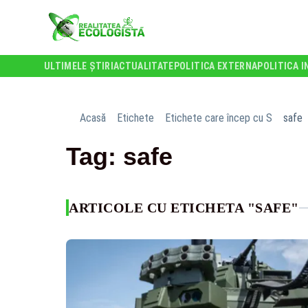
ULTIMELE ȘTIRI
ACTUALITATE
POLITICA EXTERNA
POLITICA I
Acasă
Etichete
Etichete care încep cu S
safe
Tag: safe
ARTICOLE CU ETICHETA "SAFE"