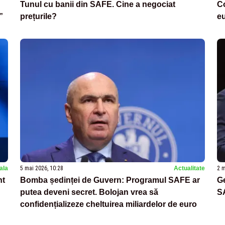
Tunul cu banii din SAFE. Cine a negociat
Co
”
prețurile?
e
nala
5 mai 2026, 10:28
Actualitate
2 m
nt
Bomba ședinței de Guvern: Programul SAFE ar
Ge
putea deveni secret. Bolojan vrea să
S
confidențializeze cheltuirea miliardelor de euro