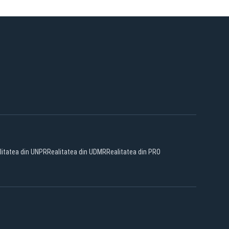
litatea din UNPR
Realitatea din UDMR
Realitatea din PRO
Facebook
YouTube