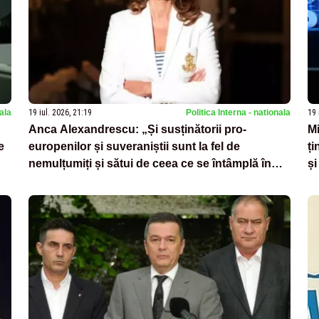
nala
19 iul. 2026, 21:19
Politica Interna - nationala
19 
Anca Alexandrescu: „Și susținătorii pro-
Mi
e
europenilor și suveraniștii sunt la fel de
ți
nemulțumiți și sătui de ceea ce se întâmplă în
și
România”