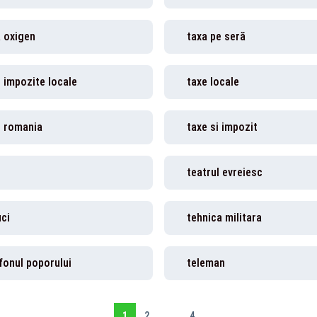
a oxigen
taxa pe seră
 impozite locale
taxe locale
e romania
taxe si impozit
teatrul evreiesc
ci
tehnica militara
fonul poporului
teleman
1
2
...
4