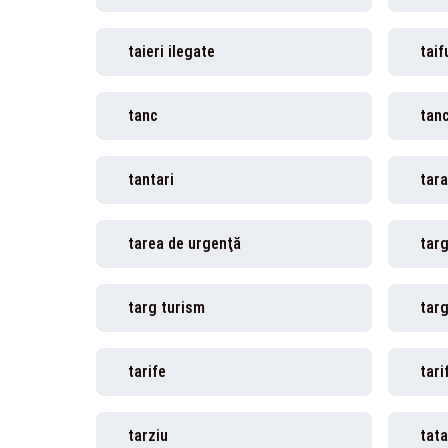
taieri ilegate
taif
tanc
tan
tantari
tara
tarea de urgenţă
tar
targ turism
targ
tarife
tari
tarziu
tata