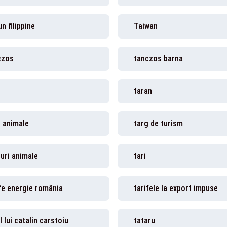
un filippine
Taiwan
czos
tanczos barna
taran
g animale
targ de turism
uri animale
tari
fe energie românia
tarifele la export impuse
l lui catalin carstoiu
tataru