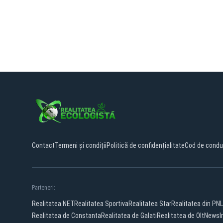
Contact
Termeni și condiții
Politică de confidențialitate
Cod de condu
Parteneri:
Realitatea.NET
Realitatea Sportiva
Realitatea Star
Realitatea din PNL
Realitatea de Constanta
Realitatea de Galati
Realitatea de Olt
NewsI