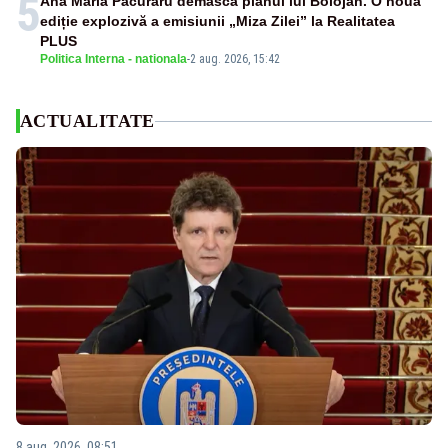
5
Ana Maria Păcuraru demască planul lui Bolojan. O nouă
ediție explozivă a emisiunii „Miza Zilei” la Realitatea
PLUS
Politica Interna - nationala
-
2 aug. 2026, 15:42
ACTUALITATE
8 aug. 2026, 08:51