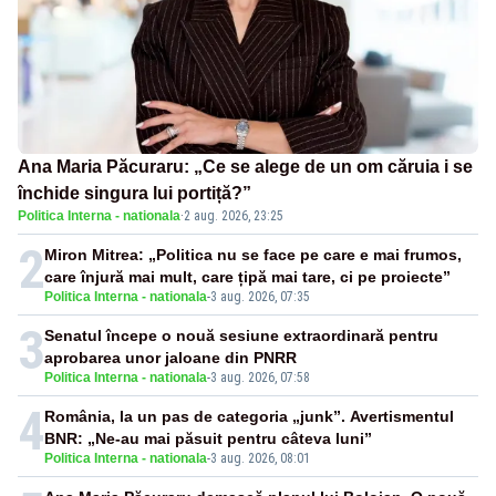
Ana Maria Păcuraru: „Ce se alege de un om căruia i se
închide singura lui portiță?”
Politica Interna - nationala
·
2 aug. 2026, 23:25
2
Miron Mitrea: „Politica nu se face pe care e mai frumos,
care înjură mai mult, care țipă mai tare, ci pe proiecte”
Politica Interna - nationala
-
3 aug. 2026, 07:35
3
Senatul începe o nouă sesiune extraordinară pentru
aprobarea unor jaloane din PNRR
Politica Interna - nationala
-
3 aug. 2026, 07:58
4
România, la un pas de categoria „junk”. Avertismentul
BNR: „Ne-au mai păsuit pentru câteva luni”
Politica Interna - nationala
-
3 aug. 2026, 08:01