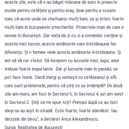
aceste zile, este că s-au băgat milioane de euro în proiecte
inutile pentru cetățeni și pentru oraș, doar pentru a scoate
bani, că acolo unde se cheltuiesc mulți bani, se și întorc foarte
mulți bani în buzunarele șmecherilor. Proiectele mari de care e
nevoie în București. Dar viața de zi cu zi a românilor conține și
aceste mici lucruri, aceste amănunte care întotdeauna fac
diferența. Și o femeie vede aceste amănunte întotdeauna. Și
am să vă cer sfatul. Să începem cu lucrurile mici, sigur, alea
trebuie foarte importante. Dar și lucrurile mari în paralel, se
pot face toate. Dacă mergi și vorbești cu cetățeanul și afli
care sunt problemele, pentru că știți ce se întâmplă? De două
zile am mers, am fost în Sectorul 6, în Sectorul 4, azi am venit
în Sectorul 2. Știți ce-mi spun toți? Primarii după ce au fost
aleși nu au ieșit în stradă. Este foarte, foarte adevărat. Iau
deciziile din birou”, a declarat Anca Alexandrescu.
Sursa: Realitatea de Bucuresti