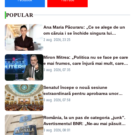
POPULAR
Ana Maria Păcuraru: „Ce se alege de un
om căruia i se închide singura lui
portiță?”
2 aug. 2026, 23:25
Miron Mitrea: „Politica nu se face pe care
e mai frumos, care înjură mai mult, care
țipă mai tare, ci pe proiecte”
3 aug. 2026, 07:35
Senatul începe o nouă sesiune
extraordinară pentru aprobarea unor
jaloane din PNRR
3 aug. 2026, 07:58
România, la un pas de categoria „junk”.
Avertismentul BNR: „Ne-au mai păsuit
pentru câteva luni”
3 aug. 2026, 08:01