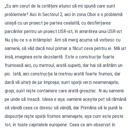
„Eu am cerut de la cetățeni atunci să-mi spună care sunt
problemele? Aici în Sectorul 2, aici în zona Obor e o problemă
uriașă cu un proiect pe partea cealaltă, cu desființarea
parcărilor pentru un proiect USR-ist, în amintirea unui USR-ist.
Nu știu ce s-a întâmplat. Am să merg acuma să vorbesc cu
oamenii, să văd dacă noul primar a făcut ceva pentru ei. Mă uit
însă, imaginea este dezolantă. Este o construcție foarte
frumoasă aici, cu metroul, arată superb, dar hai să arătăm un
pic. Iată, aici construcția la metrou arată foarte frumos, dar
dacă vă uitați de jur împrejur, sunt spații verzi neamenajate,
gropi, sunt niște containere care arată groaznic. N-au oamenii
pe unde să treacă. Ideea e așa: oamenii aceștia pot să rămână
să vândă ceea ce doresc să vândă, dar Primăria să le pună la
dispoziție niște spații frumos amenajate, așa cum este peste
tot, în toate capitalele europene. Ceea ce am observat în