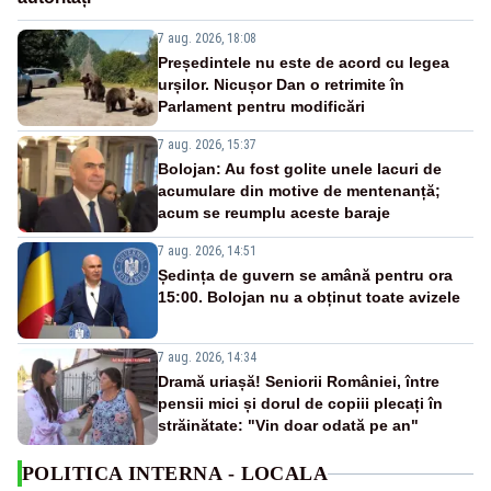
7 aug. 2026, 18:08
Președintele nu este de acord cu legea
urșilor. Nicușor Dan o retrimite în
Parlament pentru modificări
7 aug. 2026, 15:37
Bolojan: Au fost golite unele lacuri de
acumulare din motive de mentenanță;
acum se reumplu aceste baraje
7 aug. 2026, 14:51
Ședința de guvern se amână pentru ora
15:00. Bolojan nu a obținut toate avizele
7 aug. 2026, 14:34
Dramă uriașă! Seniorii României, între
pensii mici și dorul de copiii plecați în
străinătate: "Vin doar odată pe an"
POLITICA INTERNA - LOCALA