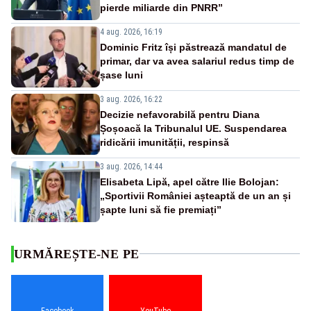
pierde miliarde din PNRR”
4 aug. 2026, 16:19
Dominic Fritz își păstrează mandatul de
primar, dar va avea salariul redus timp de
șase luni
3 aug. 2026, 16:22
Decizie nefavorabilă pentru Diana
Șoșoacă la Tribunalul UE. Suspendarea
ridicării imunității, respinsă
3 aug. 2026, 14:44
Elisabeta Lipă, apel către Ilie Bolojan:
„Sportivii României așteaptă de un an și
șapte luni să fie premiați”
URMĂREȘTE-NE PE
Facebook
YouTube