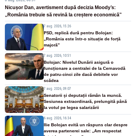
Nicușor Dan, avertisment după decizia Moody’s:
„România trebuie să revină la creștere economică”
7 aug. 2026, 15:26
PSD, replică dură pentru Bolojan:
„România este într-o situație de forță
majoră”
7 aug. 2026, 10:51
Bolojan: Nivelul Dunării asigură o
funcționare a centralei de la Cernavodă
de patru-cinci zile dacă debitele vor
scădea
7 aug. 2026, 09:07
Senatorii și deputații rămân la muncă.
Sesiunea extraordinară, prelungită până
la votul pe legea salarizării
6 aug. 2026, 16:34
Ilie Bolojan evită un răspuns clar despre
averea partenerei sale: „Am respectat