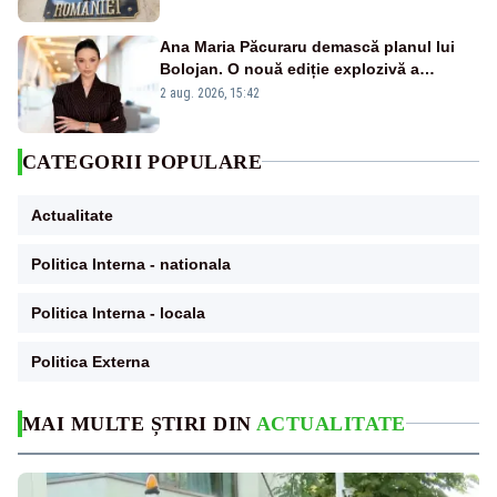
Ana Maria Păcuraru demască planul lui
Bolojan. O nouă ediție explozivă a
emisiunii „Miza Zilei” la Realitatea PLUS
2 aug. 2026, 15:42
CATEGORII POPULARE
Actualitate
Politica Interna - nationala
Politica Interna - locala
Politica Externa
MAI MULTE ȘTIRI DIN
ACTUALITATE