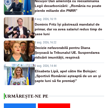
Nicușor Dan amenință cu reexaminarea
Legii decarbonizării: „România nu poate
pierde miliarde din PNRR”
4 aug. 2026, 16:19
Dominic Fritz își păstrează mandatul de
primar, dar va avea salariul redus timp de
șase luni
3 aug. 2026, 16:22
Decizie nefavorabilă pentru Diana
Șoșoacă la Tribunalul UE. Suspendarea
ridicării imunității, respinsă
3 aug. 2026, 14:44
Elisabeta Lipă, apel către Ilie Bolojan:
„Sportivii României așteaptă de un an și
șapte luni să fie premiați”
URMĂREȘTE-NE PE