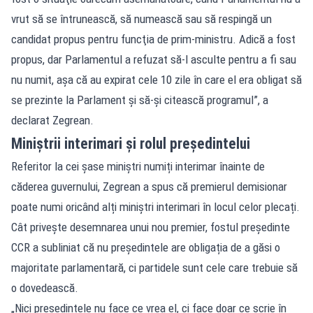
vrut să se întrunească, să numească sau să respingă un
candidat propus pentru funcţia de prim-ministru. Adică a fost
propus, dar Parlamentul a refuzat să-l asculte pentru a fi sau
nu numit, aşa că au expirat cele 10 zile în care el era obligat să
se prezinte la Parlament şi să-şi citească programul”, a
declarat Zegrean.
Miniștrii interimari și rolul președintelui
Referitor la cei șase miniștri numiți interimar înainte de
căderea guvernului, Zegrean a spus că premierul demisionar
poate numi oricând alți miniștri interimari în locul celor plecați.
Cât privește desemnarea unui nou premier, fostul președinte
CCR a subliniat că nu președintele are obligația de a găsi o
majoritate parlamentară, ci partidele sunt cele care trebuie să
o dovedească.
„Nici preşedintele nu face ce vrea el, ci face doar ce scrie în