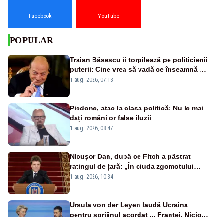
Facebook
YouTube
POPULAR
Traian Băsescu îi torpilează pe politicienii
puterii: Cine vrea să vadă ce înseamnă să
fii prost, se uită la România
1 aug. 2026, 07:13
Piedone, atac la clasa politică: Nu le mai
dați românilor false iluzii
1 aug. 2026, 08:47
Nicușor Dan, după ce Fitch a păstrat
ratingul de țară: „În ciuda zgomotului
politic, România funcționează”
1 aug. 2026, 10:34
Ursula von der Leyen laudă Ucraina
pentru sprijinul acordat ... Franței. Nicio