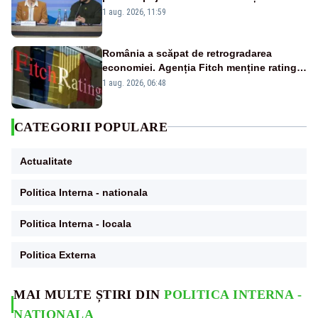
reacție privind ajutorul energetic promis
1 aug. 2026, 11:59
României
România a scăpat de retrogradarea
economiei. Agenția Fitch menține ratingul
„BBB-” cu perspectivă negativă
1 aug. 2026, 06:48
CATEGORII POPULARE
Actualitate
Politica Interna - nationala
Politica Interna - locala
Politica Externa
MAI MULTE ȘTIRI DIN
POLITICA INTERNA -
NATIONALA