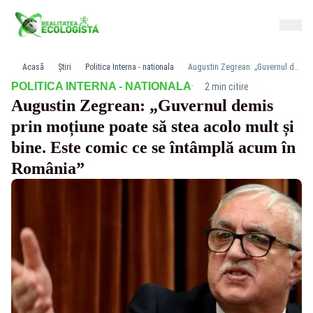
Acasă
Știri
Politica Interna - nationala
Augustin Zegrean: „Guvernul demis prin moțiune poate să stea acolo mult și bine. Este comic ce se întâmplă acum în România”
·
POLITICA INTERNA - NATIONALA
2 min citire
Augustin Zegrean: „Guvernul demis
prin moțiune poate să stea acolo mult și
bine. Este comic ce se întâmplă acum în
România”