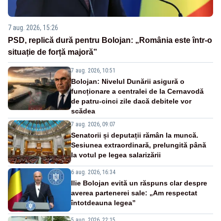
7 aug. 2026, 15:26
PSD, replică dură pentru Bolojan: „România este într-o
situație de forță majoră”
7 aug. 2026, 10:51
Bolojan: Nivelul Dunării asigură o
funcționare a centralei de la Cernavodă
de patru-cinci zile dacă debitele vor
scădea
7 aug. 2026, 09:07
Senatorii și deputații rămân la muncă.
Sesiunea extraordinară, prelungită până
la votul pe legea salarizării
6 aug. 2026, 16:34
Ilie Bolojan evită un răspuns clar despre
averea partenerei sale: „Am respectat
întotdeauna legea”
5 aug. 2026, 22:15