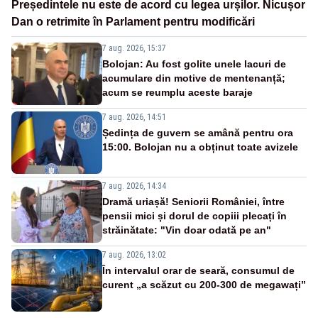
Președintele nu este de acord cu legea urșilor. Nicușor
Dan o retrimite în Parlament pentru modificări
7 aug. 2026, 15:37
Bolojan: Au fost golite unele lacuri de
acumulare din motive de mentenanță;
acum se reumplu aceste baraje
7 aug. 2026, 14:51
Ședința de guvern se amână pentru ora
15:00. Bolojan nu a obținut toate avizele
7 aug. 2026, 14:34
Dramă uriașă! Seniorii României, între
pensii mici și dorul de copiii plecați în
străinătate: "Vin doar odată pe an"
7 aug. 2026, 13:02
În intervalul orar de seară, consumul de
curent „a scăzut cu 200-300 de megawați”