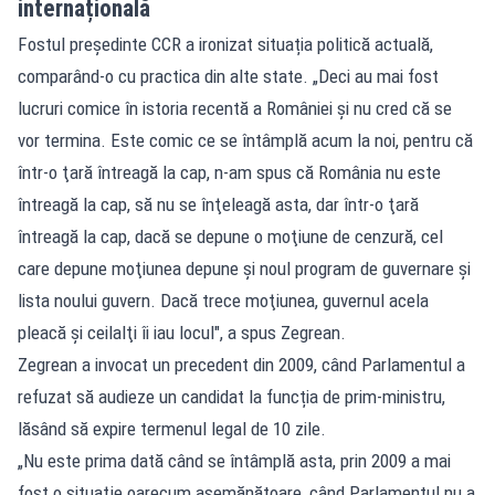
internațională
Fostul președinte CCR a ironizat situația politică actuală,
comparând-o cu practica din alte state. „Deci au mai fost
lucruri comice în istoria recentă a României şi nu cred că se
vor termina. Este comic ce se întâmplă acum la noi, pentru că
într-o ţară întreagă la cap, n-am spus că România nu este
întreagă la cap, să nu se înţeleagă asta, dar într-o ţară
întreagă la cap, dacă se depune o moţiune de cenzură, cel
care depune moţiunea depune şi noul program de guvernare şi
lista noului guvern. Dacă trece moţiunea, guvernul acela
pleacă şi ceilalţi îi iau locul", a spus Zegrean.
Zegrean a invocat un precedent din 2009, când Parlamentul a
refuzat să audieze un candidat la funcția de prim-ministru,
lăsând să expire termenul legal de 10 zile.
„Nu este prima dată când se întâmplă asta, prin 2009 a mai
fost o situaţie oarecum asemănătoare, când Parlamentul nu a