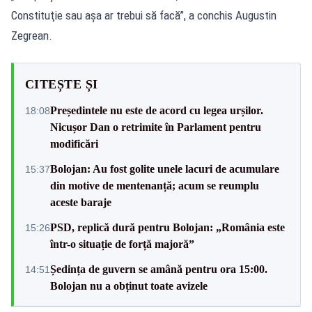
Constituţie sau aşa ar trebui să facă”, a conchis Augustin
Zegrean.
CITEȘTE ȘI
Președintele nu este de acord cu legea urșilor.
18:08
Nicușor Dan o retrimite în Parlament pentru
modificări
Bolojan: Au fost golite unele lacuri de acumulare
15:37
din motive de mentenanță; acum se reumplu
aceste baraje
PSD, replică dură pentru Bolojan: „România este
15:26
într-o situație de forță majoră”
Ședința de guvern se amână pentru ora 15:00.
14:51
Bolojan nu a obținut toate avizele