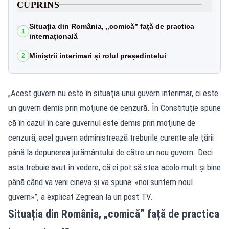
CUPRINS
Situația din România, „comică” față de practica
1
internațională
Miniștrii interimari și rolul președintelui
2
„Acest guvern nu este în situaţia unui guvern interimar, ci este
un guvern demis prin moţiune de cenzură. În Constituţie spune
că în cazul în care guvernul este demis prin moţiune de
cenzură, acel guvern administrează treburile curente ale ţării
până la depunerea jurământului de către un nou guvern. Deci
asta trebuie avut în vedere, că ei pot să stea acolo mult şi bine
până când va veni cineva şi va spune: «noi suntem noul
guvern»”, a explicat Zegrean la un post TV.
Situația din România, „comică” față de practica