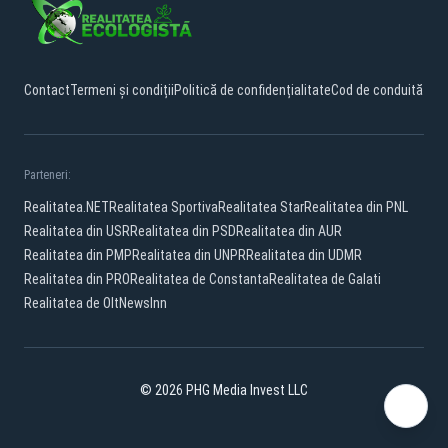
Contact
Termeni și condiții
Politică de confidențialitate
Cod de conduită
Parteneri:
Realitatea.NET
Realitatea Sportiva
Realitatea Star
Realitatea din PNL
Realitatea din USR
Realitatea din PSD
Realitatea din AUR
Realitatea din PMP
Realitatea din UNPR
Realitatea din UDMR
Realitatea din PRO
Realitatea de Constanta
Realitatea de Galati
Realitatea de Olt
NewsInn
© 2026 PHG Media Invest LLC
Facebook
YouTube