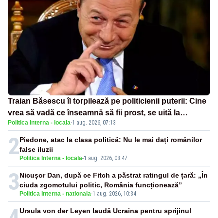
Traian Băsescu îi torpilează pe politicienii puterii: Cine
vrea să vadă ce înseamnă să fii prost, se uită la
Politica Interna - locala
·
1 aug. 2026, 07:13
România
2
Piedone, atac la clasa politică: Nu le mai dați românilor
false iluzii
Politica Interna - locala
-
1 aug. 2026, 08:47
3
Nicușor Dan, după ce Fitch a păstrat ratingul de țară: „În
ciuda zgomotului politic, România funcționează”
Politica Interna - nationala
-
1 aug. 2026, 10:34
4
Ursula von der Leyen laudă Ucraina pentru sprijinul