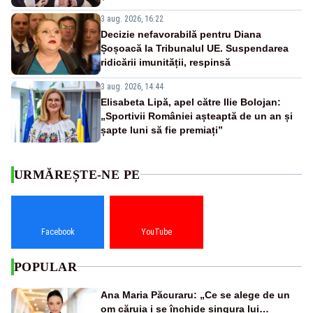
3 aug. 2026, 16:22
Decizie nefavorabilă pentru Diana
Șoșoacă la Tribunalul UE. Suspendarea
ridicării imunității, respinsă
3 aug. 2026, 14:44
Elisabeta Lipă, apel către Ilie Bolojan:
„Sportivii României așteaptă de un an și
șapte luni să fie premiați”
URMĂREȘTE-NE PE
Facebook
YouTube
POPULAR
Ana Maria Păcuraru: „Ce se alege de un
om căruia i se închide singura lui