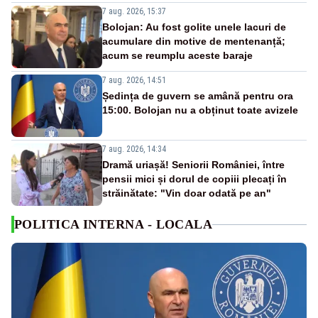
7 aug. 2026, 15:37
Bolojan: Au fost golite unele lacuri de
acumulare din motive de mentenanță;
acum se reumplu aceste baraje
7 aug. 2026, 14:51
Ședința de guvern se amână pentru ora
15:00. Bolojan nu a obținut toate avizele
7 aug. 2026, 14:34
Dramă uriașă! Seniorii României, între
pensii mici și dorul de copiii plecați în
străinătate: "Vin doar odată pe an"
POLITICA INTERNA - LOCALA