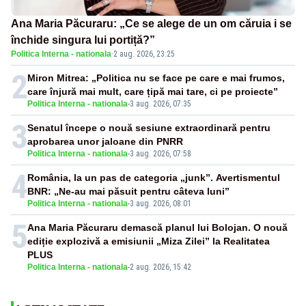
Ana Maria Păcuraru: „Ce se alege de un om căruia i se
închide singura lui portiță?”
Politica Interna - nationala
·
2 aug. 2026, 23:25
2
Miron Mitrea: „Politica nu se face pe care e mai frumos,
care înjură mai mult, care țipă mai tare, ci pe proiecte”
Politica Interna - nationala
-
3 aug. 2026, 07:35
3
Senatul începe o nouă sesiune extraordinară pentru
aprobarea unor jaloane din PNRR
Politica Interna - nationala
-
3 aug. 2026, 07:58
4
România, la un pas de categoria „junk”. Avertismentul
BNR: „Ne-au mai păsuit pentru câteva luni”
Politica Interna - nationala
-
3 aug. 2026, 08:01
5
Ana Maria Păcuraru demască planul lui Bolojan. O nouă
ediție explozivă a emisiunii „Miza Zilei” la Realitatea
PLUS
Politica Interna - nationala
-
2 aug. 2026, 15:42