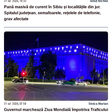
31 iul. 2026, 18:33
Ionuț Nichita
Pană masivă de curent în Sibiu și localitățile din jur.
Spitalul județean, semafoarele, rețelele de telefonie,
grav afectate
31 iul. 2026, 07:58
Stoica Marian
Guvernul marchează Ziua Mondială împotriva Traficului