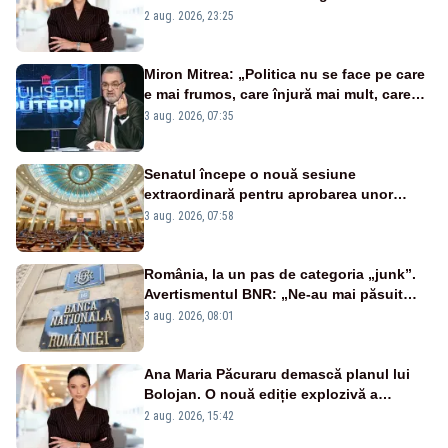
portiță?”
2 aug. 2026, 23:25
Miron Mitrea: „Politica nu se face pe care
e mai frumos, care înjură mai mult, care
țipă mai tare, ci pe proiecte”
3 aug. 2026, 07:35
Senatul începe o nouă sesiune
extraordinară pentru aprobarea unor
jaloane din PNRR
3 aug. 2026, 07:58
România, la un pas de categoria „junk”.
Avertismentul BNR: „Ne-au mai păsuit
pentru câteva luni”
3 aug. 2026, 08:01
Ana Maria Păcuraru demască planul lui
Bolojan. O nouă ediție explozivă a
emisiunii „Miza Zilei” la Realitatea PLUS
2 aug. 2026, 15:42