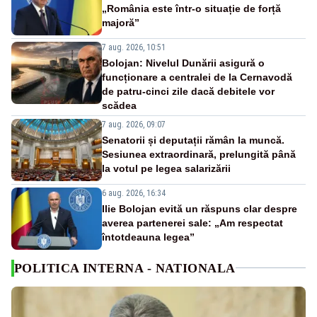
„România este într-o situație de forță
majoră”
7 aug. 2026, 10:51
Bolojan: Nivelul Dunării asigură o
funcționare a centralei de la Cernavodă
de patru-cinci zile dacă debitele vor
scădea
7 aug. 2026, 09:07
Senatorii și deputații rămân la muncă.
Sesiunea extraordinară, prelungită până
la votul pe legea salarizării
6 aug. 2026, 16:34
Ilie Bolojan evită un răspuns clar despre
averea partenerei sale: „Am respectat
întotdeauna legea”
POLITICA INTERNA - NATIONALA