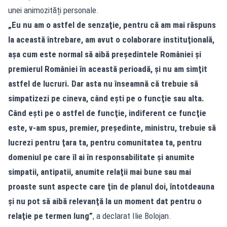
unei animozități personale.
„Eu nu am o astfel de senzaţie, pentru că am mai răspuns
la această întrebare, am avut o colaborare instituţională,
aşa cum este normal să aibă preşedintele României şi
premierul României în această perioadă, şi nu am simţit
astfel de lucruri. Dar asta nu înseamnă că trebuie să
simpatizezi pe cineva, când eşti pe o funcţie sau alta.
Când eşti pe o astfel de funcţie, indiferent ce funcţie
este, v-am spus, premier, preşedinte, ministru, trebuie să
lucrezi pentru ţara ta, pentru comunitatea ta, pentru
domeniul pe care îl ai în responsabilitate şi anumite
simpatii, antipatii, anumite relaţii mai bune sau mai
proaste sunt aspecte care ţin de planul doi, întotdeauna
şi nu pot să aibă relevanţă la un moment dat pentru o
relaţie pe termen lung”
, a declarat Ilie Bolojan.