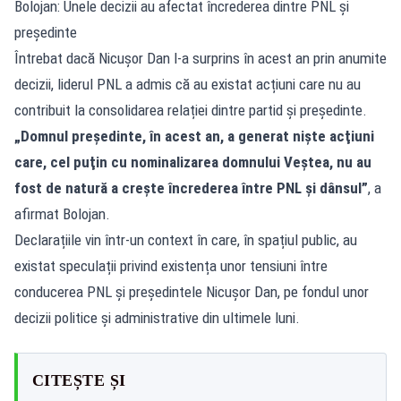
Bolojan: Unele decizii au afectat încrederea dintre PNL și
președinte
Întrebat dacă Nicușor Dan l-a surprins în acest an prin anumite
decizii, liderul PNL a admis că au existat acțiuni care nu au
contribuit la consolidarea relației dintre partid și președinte.
„Domnul preşedinte, în acest an, a generat nişte acţiuni
care, cel puţin cu nominalizarea domnului Veştea, nu au
fost de natură a creşte încrederea între PNL şi dânsul”
, a
afirmat Bolojan.
Declarațiile vin într-un context în care, în spațiul public, au
existat speculații privind existența unor tensiuni între
conducerea PNL și președintele Nicușor Dan, pe fondul unor
decizii politice și administrative din ultimele luni.
CITEȘTE ȘI