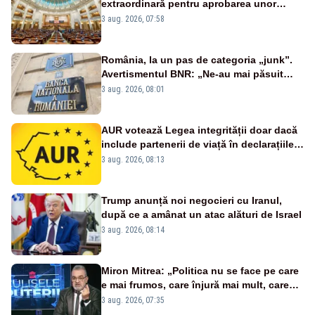
extraordinară pentru aprobarea unor
jaloane din PNRR
3 aug. 2026, 07:58
România, la un pas de categoria „junk”.
Avertismentul BNR: „Ne-au mai păsuit
pentru câteva luni”
3 aug. 2026, 08:01
AUR votează Legea integrității doar dacă
include partenerii de viață în declarațiile
de avere și interese, așa cum a anunțat
3 aug. 2026, 08:13
public Sorin Grindeanu. Cine este
incompatibil sau în conflict de interese
trebuie să plece din funcție: fără excepții!
Trump anunță noi negocieri cu Iranul,
după ce a amânat un atac alături de Israel
3 aug. 2026, 08:14
Miron Mitrea: „Politica nu se face pe care
e mai frumos, care înjură mai mult, care
țipă mai tare, ci pe proiecte”
3 aug. 2026, 07:35