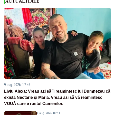
ACTUALITATE
9 aug. 2026, 17:46
Liviu Alexa: Vreau azi sǎ îi reamintesc lui Dumnezeu cǎ
existǎ Nectarie şi Maria. Vreau azi sǎ vǎ reamintesc
VOUǍ care e rostul Oamenilor.
8 aug. 2026, 08:51