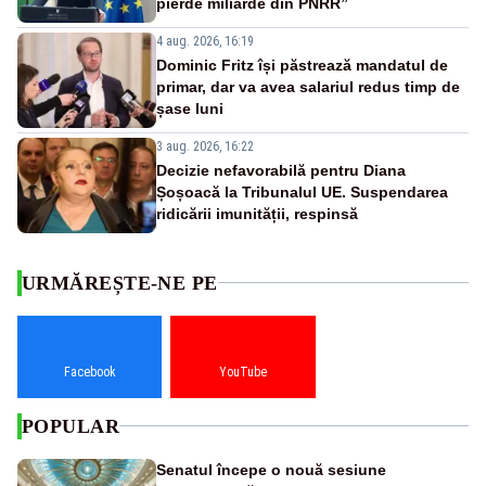
pierde miliarde din PNRR”
4 aug. 2026, 16:19
Dominic Fritz își păstrează mandatul de
primar, dar va avea salariul redus timp de
șase luni
3 aug. 2026, 16:22
Decizie nefavorabilă pentru Diana
Șoșoacă la Tribunalul UE. Suspendarea
ridicării imunității, respinsă
URMĂREȘTE-NE PE
Facebook
YouTube
POPULAR
Senatul începe o nouă sesiune