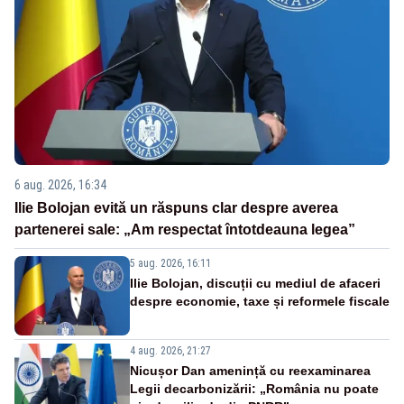
6 aug. 2026, 16:34
Ilie Bolojan evită un răspuns clar despre averea
partenerei sale: „Am respectat întotdeauna legea”
5 aug. 2026, 16:11
Ilie Bolojan, discuții cu mediul de afaceri
despre economie, taxe și reformele fiscale
4 aug. 2026, 21:27
Nicușor Dan amenință cu reexaminarea
Legii decarbonizării: „România nu poate