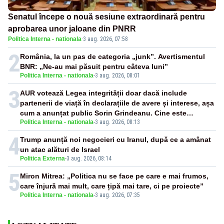
Senatul începe o nouă sesiune extraordinară pentru
aprobarea unor jaloane din PNRR
Politica Interna - nationala
·
3 aug. 2026, 07:58
2
România, la un pas de categoria „junk”. Avertismentul
BNR: „Ne-au mai păsuit pentru câteva luni”
Politica Interna - nationala
-
3 aug. 2026, 08:01
3
AUR votează Legea integrității doar dacă include
partenerii de viață în declarațiile de avere și interese, așa
cum a anunțat public Sorin Grindeanu. Cine este
Politica Interna - nationala
-
3 aug. 2026, 08:13
incompatibil sau în conflict de interese trebuie să plece
din funcție: fără excepții!
4
Trump anunță noi negocieri cu Iranul, după ce a amânat
un atac alături de Israel
Politica Externa
-
3 aug. 2026, 08:14
5
Miron Mitrea: „Politica nu se face pe care e mai frumos,
care înjură mai mult, care țipă mai tare, ci pe proiecte”
Politica Interna - nationala
-
3 aug. 2026, 07:35