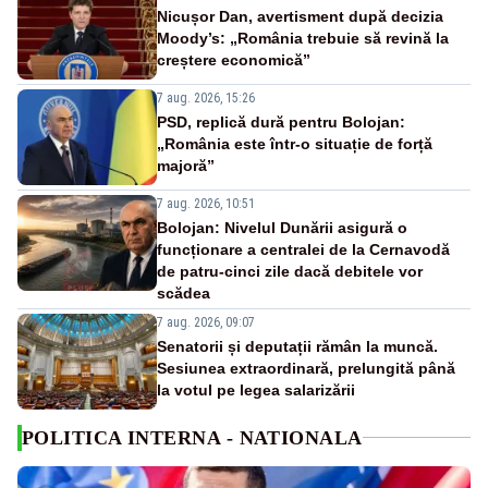
Nicușor Dan, avertisment după decizia
Moody’s: „România trebuie să revină la
creștere economică”
7 aug. 2026, 15:26
PSD, replică dură pentru Bolojan:
„România este într-o situație de forță
majoră”
7 aug. 2026, 10:51
Bolojan: Nivelul Dunării asigură o
funcționare a centralei de la Cernavodă
de patru-cinci zile dacă debitele vor
scădea
7 aug. 2026, 09:07
Senatorii și deputații rămân la muncă.
Sesiunea extraordinară, prelungită până
la votul pe legea salarizării
POLITICA INTERNA - NATIONALA