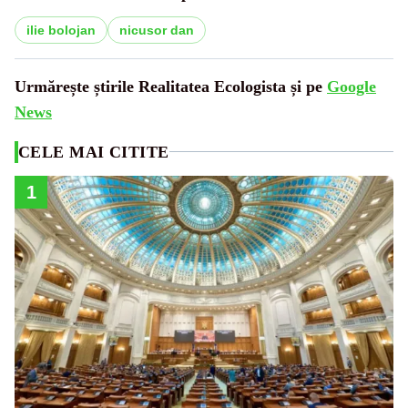
ilie bolojan
nicusor dan
Urmărește știrile Realitatea Ecologista și pe
Google
News
CELE MAI CITITE
1