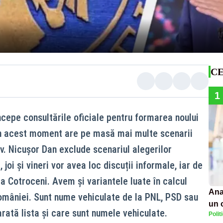
CE
1
ncepe consultările oficiale pentru formarea noului
în acest moment are pe masă mai multe scenarii
v. Nicușor Dan exclude scenariul alegerilor
joi și vineri vor avea loc discuții informale, iar de
 la Cotroceni. Avem și variantele luate în calcul
Ana
omâniei. Sunt nume vehiculate de la PNL, PSD sau
un 
rată lista și care sunt numele vehiculate.
Polit
por