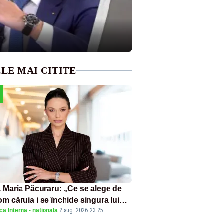
LE MAI CITITE
 Maria Păcuraru: „Ce se alege de
om căruia i se închide singura lui
ica Interna - nationala
·
2 aug. 2026, 23:25
tiță?”