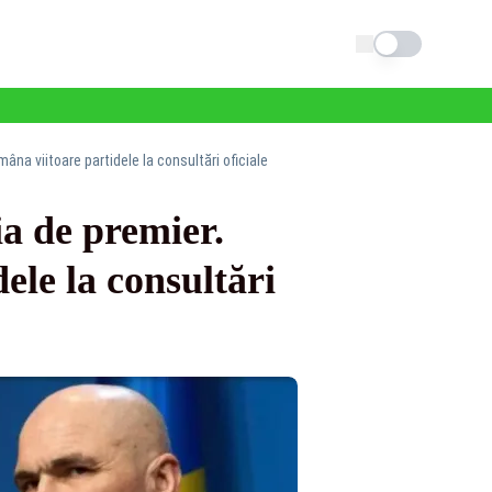
Schimba tema
na viitoare partidele la consultări oficiale
ia de premier.
le la consultări