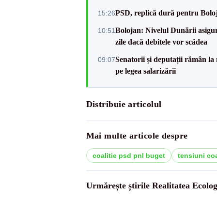
PSD, replică dură pentru Boloj
15:26
Bolojan: Nivelul Dunării asigur
10:51
zile dacă debitele vor scădea
Senatorii și deputații rămân la
09:07
pe legea salarizării
Distribuie articolul
Mai multe articole despre
coalitie psd pnl buget
tensiuni co
Urmărește știrile Realitatea Ecolog