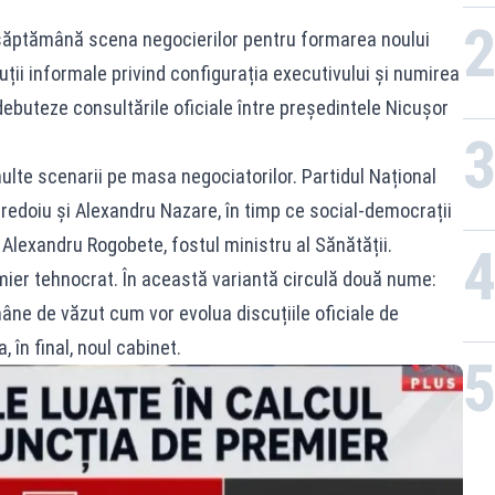
 săptămână scena negocierilor pentru formarea noului
cuții informale privind configurația executivului și numirea
debuteze consultările oficiale între președintele Nicușor
multe scenarii pe masa negociatorilor. Partidul Național
redoiu și Alexandru Nazare, în timp ce social-democrații
i Alexandru Rogobete, fostul ministru al Sănătății.
mier tehnocrat. În această variantă circulă două nume:
âne de văzut cum vor evolua discuțiile oficiale de
 în final, noul cabinet.