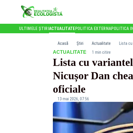
ULTIMELE ȘTIRI
ACTUALITATE
POLITICA EXTERNA
POLITICA I
Acasă
Știri
Actualitate
Lista cu
·
ACTUALITATE
1 min citire
Lista cu variantel
Nicușor Dan cheam
oficiale
13 mai 2026, 07:56