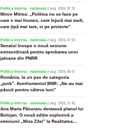
2
Politica Interna - nationala
-
3 aug. 2026, 07:35
Miron Mitrea: „Politica nu se face pe
care e mai frumos, care înjură mai mult,
care țipă mai tare, ci pe proiecte”
3
Politica Interna - nationala
-
3 aug. 2026, 07:58
Senatul începe o nouă sesiune
extraordinară pentru aprobarea unor
jaloane din PNRR
4
Politica Interna - nationala
-
3 aug. 2026, 08:01
România, la un pas de categoria
„junk”. Avertismentul BNR: „Ne-au mai
păsuit pentru câteva luni”
5
Politica Interna - nationala
-
2 aug. 2026, 15:42
Ana Maria Păcuraru demască planul lui
Bolojan. O nouă ediție explozivă a
emisiunii „Miza Zilei” la Realitatea
PLUS