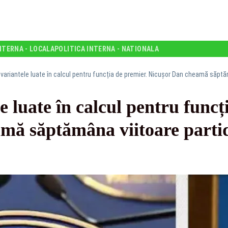
NTERNA - LOCALA
POLITICA INTERNA - NATIONALA
 variantele luate în calcul pentru funcția de premier. Nicușor Dan cheamă săptămâ
e luate în calcul pentru funcț
ă săptămâna viitoare partide