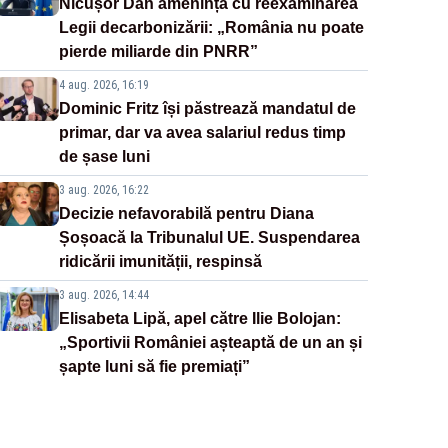
Nicușor Dan amenință cu reexaminarea
Legii decarbonizării: „România nu poate
pierde miliarde din PNRR”
4 aug. 2026, 16:19
Dominic Fritz își păstrează mandatul de
primar, dar va avea salariul redus timp
de șase luni
3 aug. 2026, 16:22
Decizie nefavorabilă pentru Diana
Șoșoacă la Tribunalul UE. Suspendarea
ridicării imunității, respinsă
3 aug. 2026, 14:44
Elisabeta Lipă, apel către Ilie Bolojan:
„Sportivii României așteaptă de un an și
șapte luni să fie premiați”