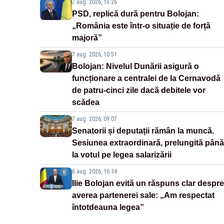
7 aug. 2026, 15:26
PSD, replică dură pentru Bolojan:
„România este într-o situație de forță
majoră”
7 aug. 2026, 10:51
Bolojan: Nivelul Dunării asigură o
funcționare a centralei de la Cernavodă
de patru-cinci zile dacă debitele vor
scădea
7 aug. 2026, 09:07
Senatorii și deputații rămân la muncă.
Sesiunea extraordinară, prelungită până
la votul pe legea salarizării
6 aug. 2026, 16:34
Ilie Bolojan evită un răspuns clar despre
averea partenerei sale: „Am respectat
întotdeauna legea”