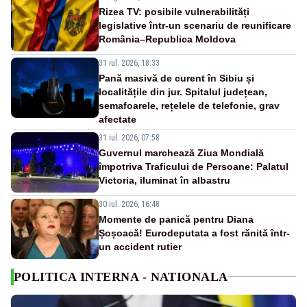
Rizea TV: posibile vulnerabilități
legislative într-un scenariu de reunificare
România–Republica Moldova
31 iul. 2026, 18:33
Pană masivă de curent în Sibiu și
localitățile din jur. Spitalul județean,
semafoarele, rețelele de telefonie, grav
afectate
31 iul. 2026, 07:58
Guvernul marchează Ziua Mondială
împotriva Traficului de Persoane: Palatul
Victoria, iluminat în albastru
30 iul. 2026, 16:48
Momente de panică pentru Diana
Șoșoacă! Eurodeputata a fost rănită într-
un accident rutier
POLITICA INTERNA - NATIONALA