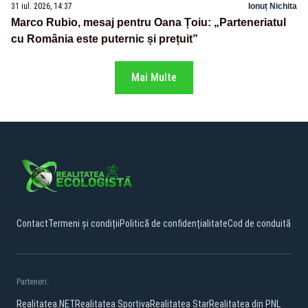
31 iul. 2026, 14:37
Ionuț Nichita
Marco Rubio, mesaj pentru Oana Țoiu: „Parteneriatul
cu România este puternic și prețuit”
Mai Multe
Contact
Termeni și condiții
Politică de confidențialitate
Cod de conduită
Parteneri:
Realitatea.NET
Realitatea Sportiva
Realitatea Star
Realitatea din PNL