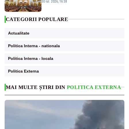
Amendament cu impact posibil asupra lui
30 iul. 2026, 16:38
Dominic Fritz
CATEGORII POPULARE
Actualitate
Politica Interna - nationala
Politica Interna - locala
Politica Externa
MAI MULTE ȘTIRI DIN
POLITICA EXTERNA