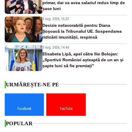
primar, dar va avea salariul redus timp de
șase luni
3 aug. 2026, 16:22
Decizie nefavorabilă pentru Diana
Șoșoacă la Tribunalul UE. Suspendarea
ridicării imunității, respinsă
3 aug. 2026, 14:44
Elisabeta Lipă, apel către Ilie Bolojan:
„Sportivii României așteaptă de un an și
șapte luni să fie premiați”
URMĂREȘTE-NE PE
Facebook
YouTube
POPULAR