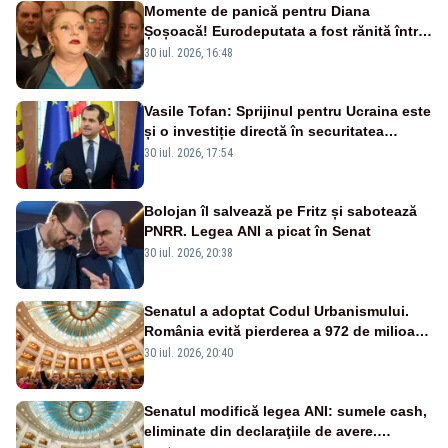
Momente de panică pentru Diana
Șoșoacă! Eurodeputata a fost rănită într-
un accident rutier
30 iul. 2026, 16:48
Vasile Tofan: Sprijinul pentru Ucraina este
și o investiție directă în securitatea
Republicii Moldova și a întregii regiuni
30 iul. 2026, 17:54
Bolojan îl salvează pe Fritz și sabotează
PNRR. Legea ANI a picat în Senat
30 iul. 2026, 20:38
Senatul a adoptat Codul Urbanismului.
România evită pierderea a 972 de milioane
de euro din PNRR
30 iul. 2026, 20:40
Senatul modifică legea ANI: sumele cash,
eliminate din declaraţiile de avere.