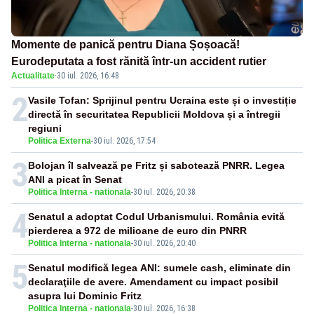
Momente de panică pentru Diana Șoșoacă!
Eurodeputata a fost rănită într-un accident rutier
Actualitate
·
30 iul. 2026, 16:48
2
Vasile Tofan: Sprijinul pentru Ucraina este și o investiție
directă în securitatea Republicii Moldova și a întregii
regiuni
Politica Externa
-
30 iul. 2026, 17:54
3
Bolojan îl salvează pe Fritz și sabotează PNRR. Legea
ANI a picat în Senat
Politica Interna - nationala
-
30 iul. 2026, 20:38
4
Senatul a adoptat Codul Urbanismului. România evită
pierderea a 972 de milioane de euro din PNRR
Politica Interna - nationala
-
30 iul. 2026, 20:40
5
Senatul modifică legea ANI: sumele cash, eliminate din
declaraţiile de avere. Amendament cu impact posibil
asupra lui Dominic Fritz
Politica Interna - nationala
-
30 iul. 2026, 16:38