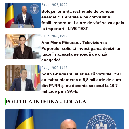
6 aug. 2026, 15:33
Bolojan anunță restricțiile de consum
energetic. Centralele pe combustibili
fosili, repornite. La ore de vârf se va apela
la importuri - LIVE TEXT
6 aug. 2026, 15:18
Ana Maria Păcuraru: Televiziunea
Poporului solicită investigarea deciziilor
luate în această perioadă de criză
enegetică
6 aug. 2026, 13:19
Sorin Grindeanu susține că voturile PSD
au evitat pierderea a 5,8 miliarde de euro
din PNRR și au deschis accesul la 16,7
miliarde prin SAFE
POLITICA INTERNA - LOCALA