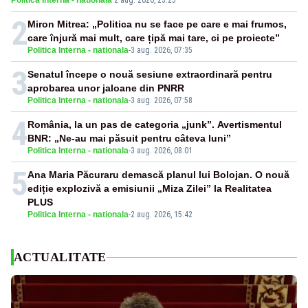
Politica Interna - nationala
·
2 aug. 2026, 23:25
2
Miron Mitrea: „Politica nu se face pe care e mai frumos,
care înjură mai mult, care țipă mai tare, ci pe proiecte”
Politica Interna - nationala
-
3 aug. 2026, 07:35
3
Senatul începe o nouă sesiune extraordinară pentru
aprobarea unor jaloane din PNRR
Politica Interna - nationala
-
3 aug. 2026, 07:58
4
România, la un pas de categoria „junk”. Avertismentul
BNR: „Ne-au mai păsuit pentru câteva luni”
Politica Interna - nationala
-
3 aug. 2026, 08:01
5
Ana Maria Păcuraru demască planul lui Bolojan. O nouă
ediție explozivă a emisiunii „Miza Zilei” la Realitatea
PLUS
Politica Interna - nationala
-
2 aug. 2026, 15:42
ACTUALITATE