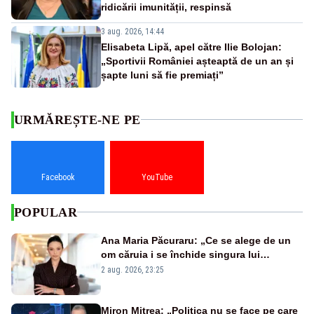
ridicării imunității, respinsă
3 aug. 2026, 14:44
Elisabeta Lipă, apel către Ilie Bolojan:
„Sportivii României așteaptă de un an și
șapte luni să fie premiați”
URMĂREȘTE-NE PE
Facebook
YouTube
POPULAR
Ana Maria Păcuraru: „Ce se alege de un
om căruia i se închide singura lui
portiță?”
2 aug. 2026, 23:25
Miron Mitrea: „Politica nu se face pe care