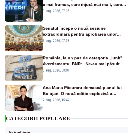
e mai frumos, care înjură mai mult, care
țipă mai tare, ci pe proiecte”
3 aug. 2026, 07:35
Senatul începe o nouă sesiune
extraordinară pentru aprobarea unor
jaloane din PNRR
3 aug. 2026, 07:58
România, la un pas de categoria „junk”.
Avertismentul BNR: „Ne-au mai păsuit
pentru câteva luni”
3 aug. 2026, 08:01
Ana Maria Păcuraru demască planul lui
Bolojan. O nouă ediție explozivă a
emisiunii „Miza Zilei” la Realitatea PLUS
2 aug. 2026, 15:42
CATEGORII POPULARE
Actualitate