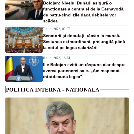
Bolojan: Nivelul Dunării asigură o
funcționare a centralei de la Cernavodă
de patru-cinci zile dacă debitele vor
scădea
7 aug. 2026, 09:07
Senatorii și deputații rămân la muncă.
Sesiunea extraordinară, prelungită până
la votul pe legea salarizării
6 aug. 2026, 16:34
Ilie Bolojan evită un răspuns clar despre
averea partenerei sale: „Am respectat
întotdeauna legea”
POLITICA INTERNA - NATIONALA