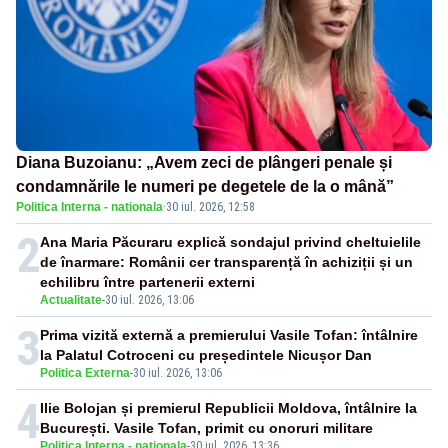
Diana Buzoianu: „Avem zeci de plângeri penale și
condamnările le numeri pe degetele de la o mână”
Politica Interna - nationala
·
30 iul. 2026, 12:58
2
Ana Maria Păcuraru explică sondajul privind cheltuielile
de înarmare: Românii cer transparență în achiziții și un
echilibru între partenerii externi
Actualitate
-
30 iul. 2026, 13:06
3
Prima vizită externă a premierului Vasile Tofan: întâlnire
la Palatul Cotroceni cu președintele Nicușor Dan
Politica Externa
-
30 iul. 2026, 13:06
4
Ilie Bolojan și premierul Republicii Moldova, întâlnire la
București. Vasile Tofan, primit cu onoruri militare
Politica Interna - nationala
-
30 iul. 2026, 13:36