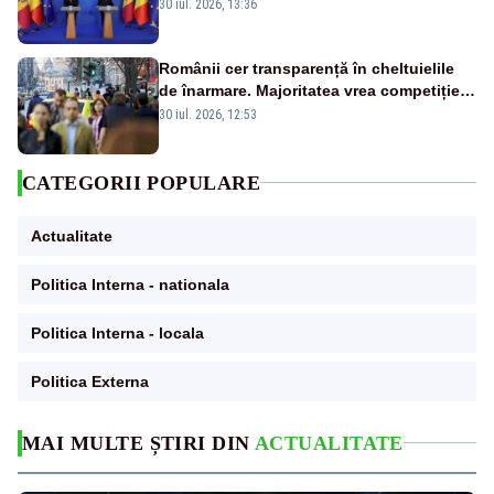
Tofan, primit cu onoruri militare
30 iul. 2026, 13:36
Românii cer transparență în cheltuielile
de înarmare. Majoritatea vrea competiție
reală și industrie locală – SONDAJ
30 iul. 2026, 12:53
CATEGORII POPULARE
Actualitate
Politica Interna - nationala
Politica Interna - locala
Politica Externa
MAI MULTE ȘTIRI DIN
ACTUALITATE