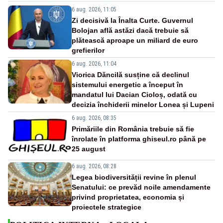
6 aug. 2026, 11:05
Zi decisivă la Înalta Curte. Guvernul
Bolojan află astăzi dacă trebuie să
plătească aproape un miliard de euro
grefierilor
6 aug. 2026, 11:04
Viorica Dăncilă susține că declinul
sistemului energetic a început în
mandatul lui Dacian Cioloș, odată cu
decizia închiderii minelor Lonea și Lupeni
6 aug. 2026, 08:35
Primăriile din România trebuie să fie
înrolate în platforma ghiseul.ro până pe
25 august
6 aug. 2026, 08:28
Legea biodiversității revine în plenul
Senatului: ce prevăd noile amendamente
privind proprietatea, economia și
proiectele strategice