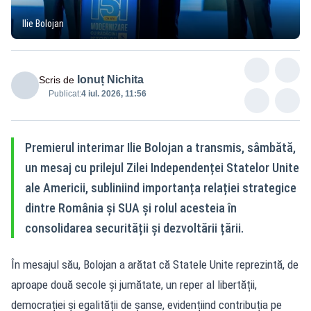
Ilie Bolojan
Ionuț Nichita
Scris de
Publicat:
4 iul. 2026, 11:56
Premierul interimar Ilie Bolojan a transmis, sâmbătă,
un mesaj cu prilejul Zilei Independenței Statelor Unite
ale Americii, subliniind importanța relației strategice
dintre România și SUA și rolul acesteia în
consolidarea securității și dezvoltării țării.
În mesajul său, Bolojan a arătat că Statele Unite reprezintă, de
aproape două secole și jumătate, un reper al libertății,
democrației și egalității de șanse, evidențiind contribuția pe