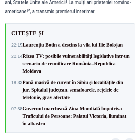
ani, Statele Unite ale Americii! La mulți ani prieteniei româno-
americane!”, a transmis premierul interimar.
CITEȘTE ȘI
Laurențiu Botin a descins la vila lui Ilie Bolojan
22:15
Rizea TV: posibile vulnerabilități legislative într-un
20:14
scenariu de reunificare România–Republica
Moldova
Pană masivă de curent în Sibiu și localitățile din
18:33
jur. Spitalul județean, semafoarele, rețelele de
telefonie, grav afectate
Guvernul marchează Ziua Mondială împotriva
07:58
Traficului de Persoane: Palatul Victoria, iluminat
în albastru