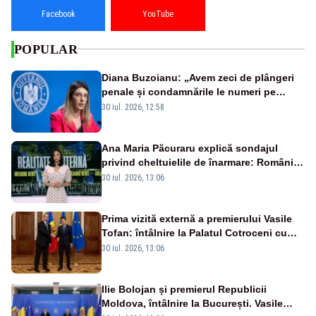
Facebook
YouTube
POPULAR
Diana Buzoianu: „Avem zeci de plângeri
penale și condamnările le numeri pe
degetele de la o mână”
30 iul. 2026, 12:58
Ana Maria Păcuraru explică sondajul
privind cheltuielile de înarmare: Românii
cer transparență în achiziții și un echilibru
30 iul. 2026, 13:06
între partenerii externi
Prima vizită externă a premierului Vasile
Tofan: întâlnire la Palatul Cotroceni cu
președintele Nicușor Dan
30 iul. 2026, 13:06
Ilie Bolojan și premierul Republicii
Moldova, întâlnire la București. Vasile