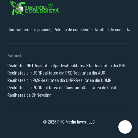
Contact
Termeni și condiții
Politică de confidențialitate
Cod de conduită
Parteneri:
Realitatea.NET
Realitatea Sportiva
Realitatea Star
Realitatea din PNL
Realitatea din USR
Realitatea din PSD
Realitatea din AUR
Realitatea din PMP
Realitatea din UNPR
Realitatea din UDMR
Realitatea din PRO
Realitatea de Constanta
Realitatea de Galati
Realitatea de Olt
NewsInn
© 2026 PHG Media Invest LLC
Facebook
YouTube