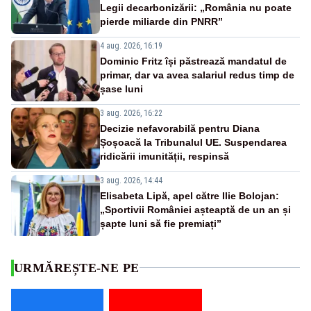
Legii decarbonizării: „România nu poate
pierde miliarde din PNRR”
4 aug. 2026, 16:19
Dominic Fritz își păstrează mandatul de
primar, dar va avea salariul redus timp de
șase luni
3 aug. 2026, 16:22
Decizie nefavorabilă pentru Diana
Șoșoacă la Tribunalul UE. Suspendarea
ridicării imunității, respinsă
3 aug. 2026, 14:44
Elisabeta Lipă, apel către Ilie Bolojan:
„Sportivii României așteaptă de un an și
șapte luni să fie premiați”
URMĂREȘTE-NE PE