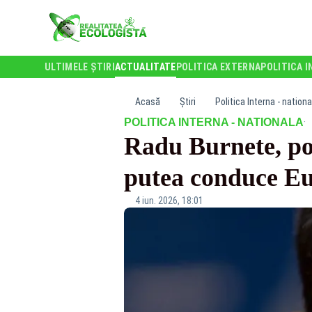
ULTIMELE ȘTIRI
ACTUALITATE
POLITICA EXTERNA
POLITICA I
Acasă
Știri
Politica Interna - nationa
·
POLITICA INTERNA - NATIONALA
Radu Burnete, pos
putea conduce E
4 iun. 2026, 18:01