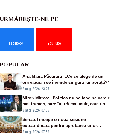
URMĂREȘTE-NE PE
Facebook
YouTube
POPULAR
Ana Maria Păcuraru: „Ce se alege de un
om căruia i se închide singura lui portiță?”
2 aug. 2026, 23:25
Miron Mitrea: „Politica nu se face pe care e
mai frumos, care înjură mai mult, care țipă
mai tare, ci pe proiecte”
3 aug. 2026, 07:35
Senatul începe o nouă sesiune
extraordinară pentru aprobarea unor
jaloane din PNRR
3 aug. 2026, 07:58