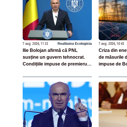
7 aug. 2026, 11:32
Realitatea Ecologista
7 aug. 2026, 10:43
Ilie Bolojan afirmă că PNL
Criza din ene
susține un guvern tehnocrat.
de măsurile d
Condițiile impuse de premierul
impuse de Bo
demis