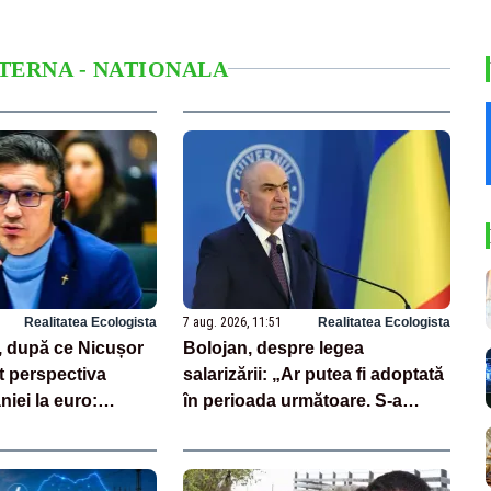
NTERNA - NATIONALA
Realitatea Ecologista
7 aug. 2026, 11:51
Realitatea Ecologista
, după ce Nicușor
Bolojan, despre legea
t perspectiva
salarizării: „Ar putea fi adoptată
niei la euro:
în perioada următoare. S-a
ională înseamnă
întârziat depunerea din cauza
”
unor discursuri iresponsabile în
spaţiul public”