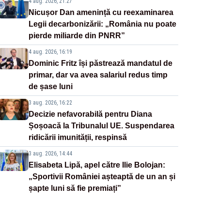
4 aug. 2026, 21:27
Nicușor Dan amenință cu reexaminarea
Legii decarbonizării: „România nu poate
pierde miliarde din PNRR”
4 aug. 2026, 16:19
Dominic Fritz își păstrează mandatul de
primar, dar va avea salariul redus timp
de șase luni
3 aug. 2026, 16:22
Decizie nefavorabilă pentru Diana
Șoșoacă la Tribunalul UE. Suspendarea
ridicării imunității, respinsă
3 aug. 2026, 14:44
Elisabeta Lipă, apel către Ilie Bolojan:
„Sportivii României așteaptă de un an și
șapte luni să fie premiați”