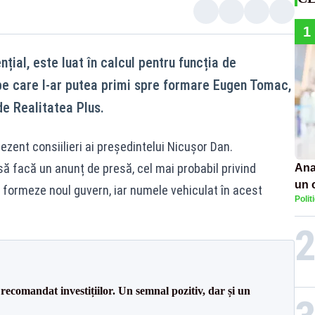
1
țial, este luat în calcul pentru funcția de
 pe care l-ar putea primi spre formare Eugen Tomac,
de Realitatea Plus.
ezent consiilieri ai președintelui Nicușor Dan.
să facă un anunț de presă, cel mai probabil privind
Ana
un 
formeze noul guvern, iar numele vehiculat în acest
Polit
por
recomandat investițiilor. Un semnal pozitiv, dar și un