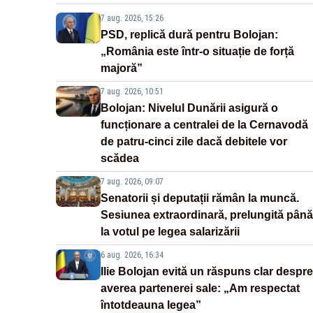
7 aug. 2026, 15:26
PSD, replică dură pentru Bolojan:
„România este într-o situație de forță
majoră”
7 aug. 2026, 10:51
Bolojan: Nivelul Dunării asigură o
funcționare a centralei de la Cernavodă
de patru-cinci zile dacă debitele vor
scădea
7 aug. 2026, 09:07
Senatorii și deputații rămân la muncă.
Sesiunea extraordinară, prelungită până
la votul pe legea salarizării
6 aug. 2026, 16:34
Ilie Bolojan evită un răspuns clar despre
averea partenerei sale: „Am respectat
întotdeauna legea”