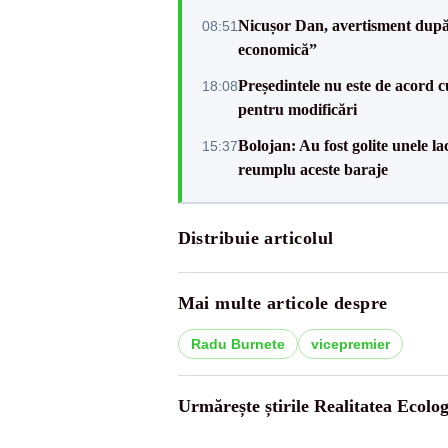
Nicușor Dan, avertisment după 
08:51
economică”
Președintele nu este de acord c
18:08
pentru modificări
Bolojan: Au fost golite unele 
15:37
reumplu aceste baraje
Distribuie articolul
Mai multe articole despre
Radu Burnete
vicepremier
Urmărește știrile Realitatea Ecolog