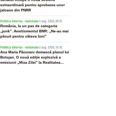
3
extraordinară pentru aprobarea unor
jaloane din PNRR
4
Politica Interna - nationala
-
3 aug. 2026, 08:01
România, la un pas de categoria
„junk”. Avertismentul BNR: „Ne-au mai
păsuit pentru câteva luni”
5
Politica Interna - nationala
-
2 aug. 2026, 15:42
Ana Maria Păcuraru demască planul lui
Bolojan. O nouă ediție explozivă a
emisiunii „Miza Zilei” la Realitatea
PLUS