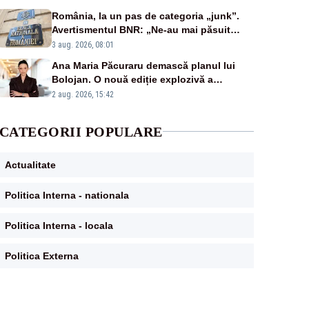
România, la un pas de categoria „junk”.
Avertismentul BNR: „Ne-au mai păsuit
pentru câteva luni”
3 aug. 2026, 08:01
Ana Maria Păcuraru demască planul lui
Bolojan. O nouă ediție explozivă a
emisiunii „Miza Zilei” la Realitatea PLUS
2 aug. 2026, 15:42
CATEGORII POPULARE
Actualitate
Politica Interna - nationala
Politica Interna - locala
Politica Externa