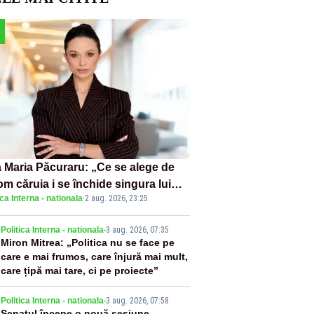
 Maria Păcuraru: „Ce se alege de
om căruia i se închide singura lui
ica Interna - nationala
·
2 aug. 2026, 23:25
tiță?”
2
Politica Interna - nationala
-
3 aug. 2026, 07:35
Miron Mitrea: „Politica nu se face pe
care e mai frumos, care înjură mai mult,
care țipă mai tare, ci pe proiecte”
Politica Interna - nationala
-
3 aug. 2026, 07:58
Senatul începe o nouă sesiune