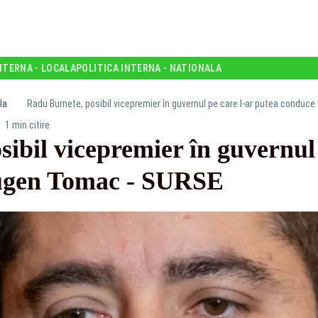
NTERNA - LOCALA
POLITICA INTERNA - NATIONALA
la
Radu Burnete, posibil vicepremier în guvernul pe care l-ar putea condu
1 min citire
ibil vicepremier în guvernul 
ugen Tomac - SURSE