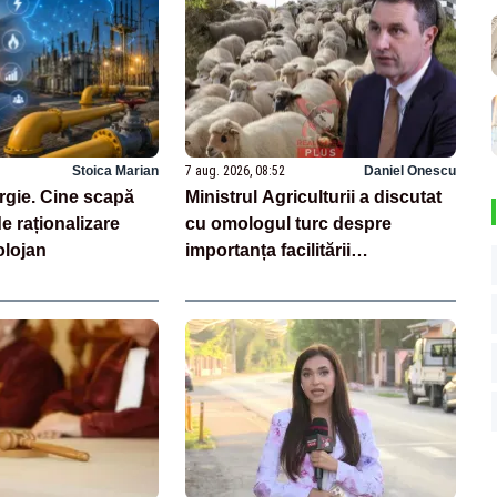
Stoica Marian
7 aug. 2026, 08:52
Daniel Onescu
rgie. Cine scapă
Ministrul Agriculturii a discutat
e raționalizare
cu omologul turc despre
lojan
importanța facilitării
tranzitului,prin Turcia, a
carcaselor de ovine și al
animalelor vii