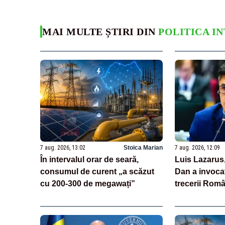
MAI MULTE ȘTIRI DIN
POLITICA I
7 aug. 2026, 13:02
Stoica Marian
7 aug. 2026, 12:09
În intervalul orar de seară,
Luis Lazarus
consumul de curent „a scăzut
Dan a invoca
cu 200-300 de megawați”
trecerii Româ
„Moneda naț
suveranitate