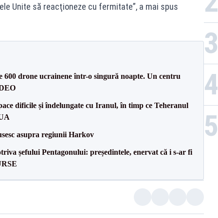
ele Unite să reacţioneze cu fermitate”, a mai spus
te 600 drone ucrainene într-o singură noapte. Un centru
VIDEO
ce dificile și îndelungate cu Iranul, în timp ce Teheranul
SUA
usesc asupra regiunii Harkov
va șefului Pentagonului: președintele, enervat că i s-ar fi
SURSE