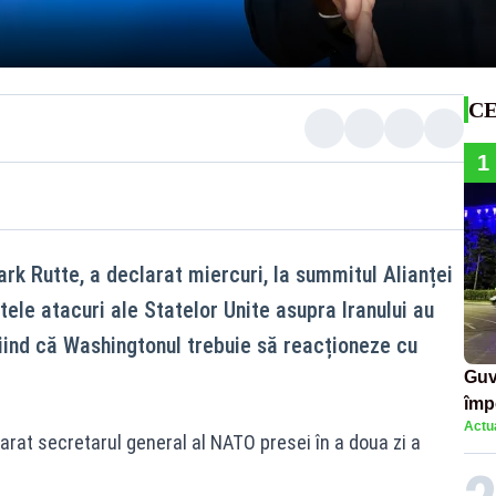
CE
1
rk Rutte, a declarat miercuri, la summitul Alianței
ele atacuri ale Statelor Unite asupra Iranului au
niind că Washingtonul trebuie să reacționeze cu
Guv
împ
Actua
Pala
arat secretarul general al NATO presei în a doua zi a