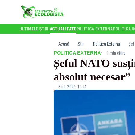
ULTIMELE ȘTIRI
ACTUALITATE
POLITICA EXTERNA
POLITICA I
Acasă
Știri
Politica Externa
Șef
·
POLITICA EXTERNA
1 min citire
Șeful NATO susți
absolut necesar”
8 iul. 2026, 10:21