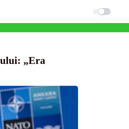
Schimba tema
ului: „Era