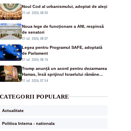
Noul Cod al urbanismului, adoptat de aleși
31 iul. 2026, 08:03
Noua lege de funcționare a ANI, respinsă
de senatori
31 iul. 2026, 08:07
Legea pentru Programul SAFE, adoptată
de Parlament
31 iul. 2026, 08:16
Trump anunță un acord pentru dezarmarea
Hamas, însă sprijinul Israelului rămâne
incert
31 iul. 2026, 07:54
CATEGORII POPULARE
Actualitate
Politica Interna - nationala