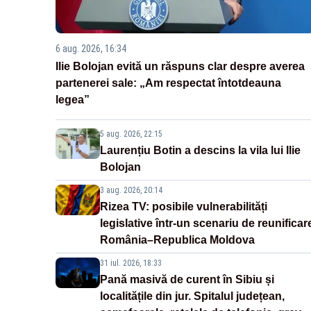
6 aug. 2026, 16:34
Ilie Bolojan evită un răspuns clar despre averea
partenerei sale: „Am respectat întotdeauna
legea”
5 aug. 2026, 22:15
Laurențiu Botin a descins la vila lui Ilie
Bolojan
3 aug. 2026, 20:14
Rizea TV: posibile vulnerabilități
legislative într-un scenariu de reunificar
România–Republica Moldova
31 iul. 2026, 18:33
Pană masivă de curent în Sibiu și
localitățile din jur. Spitalul județean,