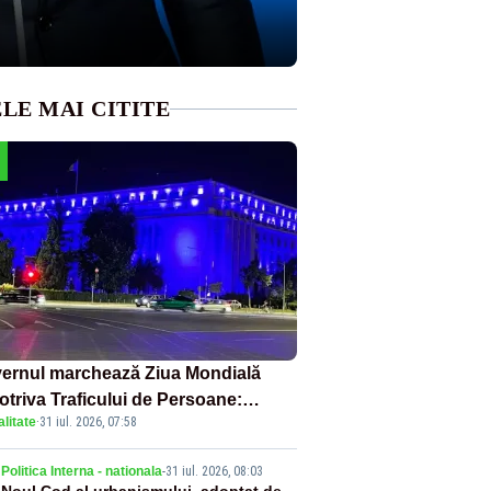
LE MAI CITITE
ernul marchează Ziua Mondială
otriva Traficului de Persoane:
litate
·
31 iul. 2026, 07:58
tul Victoria, iluminat în albastru
Politica Interna - nationala
-
31 iul. 2026, 08:03