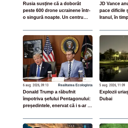
Rusia susține că a doborât
JD Vance anu
peste 600 drone ucrainene într-
pace dificile
o singură noapte. Un centru
Iranul, în ti
logistic Wildberries, avariat
neagă existen
VIDEO
SUA
6 aug. 2026, 09:13
Realitatea Ecologista
5 aug. 2026, 11:09
Donald Trump a răbufnit
Explozii uriaș
împotriva șefului Pentagonului:
Dubai
președintele, enervat că i s-ar fi
ascuns penuria de rachete –
SURSE