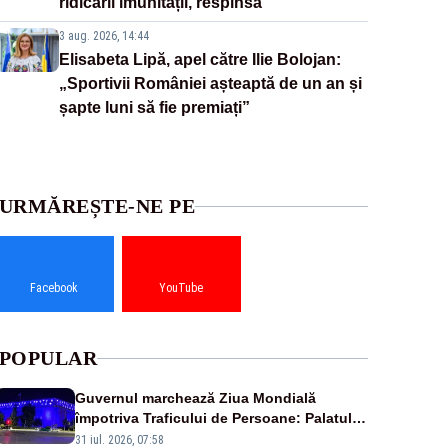
ridicării imunității, respinsă
3 aug. 2026, 14:44
Elisabeta Lipă, apel către Ilie Bolojan:
„Sportivii României așteaptă de un an și
șapte luni să fie premiați”
URMĂREȘTE-NE PE
Facebook
YouTube
POPULAR
Guvernul marchează Ziua Mondială
împotriva Traficului de Persoane: Palatul
Victoria, iluminat în albastru
31 iul. 2026, 07:58