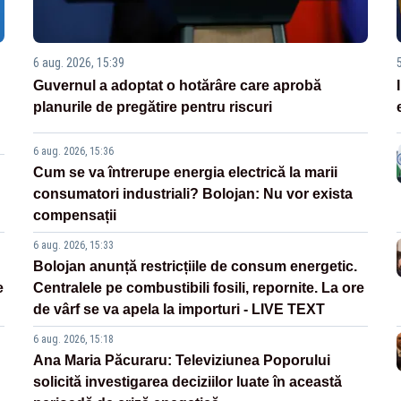
6 aug. 2026, 15:39
Guvernul a adoptat o hotărâre care aprobă
planurile de pregătire pentru riscuri
6 aug. 2026, 15:36
Cum se va întrerupe energia electrică la marii
consumatori industriali? Bolojan: Nu vor exista
compensații
6 aug. 2026, 15:33
Bolojan anunță restricțiile de consum energetic.
e
Centralele pe combustibili fosili, repornite. La ore
de vârf se va apela la importuri - LIVE TEXT
6 aug. 2026, 15:18
Ana Maria Păcuraru: Televiziunea Poporului
solicită investigarea deciziilor luate în această