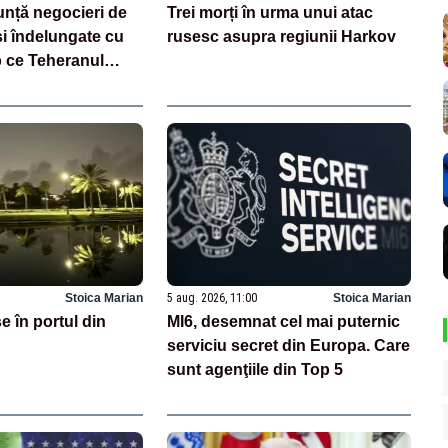
nță negocieri de
Trei morți în urma unui atac
 și îndelungate cu
rusesc asupra regiunii Harkov
mp ce Teheranul
ța discuțiilor cu
Stoica Marian
5 aug. 2026, 11:00
Stoica Marian
e în portul din
MI6, desemnat cel mai puternic
serviciu secret din Europa. Care
sunt agenţiile din Top 5