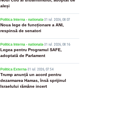
2
Noul Cod al urbanismului, adoptat de
aleși
3
Politica Interna - nationala
-
31 iul. 2026, 08:07
Noua lege de funcționare a ANI,
respinsă de senatori
4
Politica Interna - nationala
-
31 iul. 2026, 08:16
Legea pentru Programul SAFE,
adoptată de Parlament
5
Politica Externa
-
31 iul. 2026, 07:54
Trump anunță un acord pentru
dezarmarea Hamas, însă sprijinul
Israelului rămâne incert