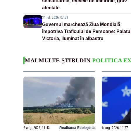
semafoarele, rețelele de telefonie, grav
afectate
31 iul. 2026, 07:58
Guvernul marchează Ziua Mondială
împotriva Traficului de Persoane: Palatu
Victoria, iluminat în albastru
MAI MULTE ȘTIRI DIN
POLITICA E
6 aug. 2026, 11:43
Realitatea Ecologista
6 aug. 2026, 11:27