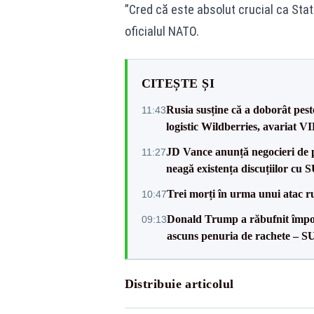
”Cred că este absolut crucial ca Stat
oficialul NATO.
CITEȘTE ȘI
Rusia susține că a doborât pes
11:43
logistic Wildberries, avariat 
JD Vance anunță negocieri de pa
11:27
neagă existența discuțiilor cu 
Trei morți în urma unui atac r
10:47
Donald Trump a răbufnit împotri
09:13
ascuns penuria de rachete – 
Distribuie articolul