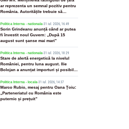
2
UMPMV: Menținerea ratingului de țară
ar reprezenta un semnal pozitiv pentru
România. Autoritățile trebuie să
continue consolidarea stabilității
3
economice și financiare
Politica Interna - nationala
-
31 iul. 2026, 16:49
Sorin Grindeanu anunță când ar putea
fi învestit noul Guvern: „După 15
august sunt șanse mai mari”
4
Politica Interna - nationala
-
31 iul. 2026, 18:29
Stare de alertă energetică la nivelul
României, pentru luna august. Ilie
Bolojan a anunțat importuri și posibile
restricții – VIDEO
5
Politica Interna - locala
-
31 iul. 2026, 14:37
Marco Rubio, mesaj pentru Oana Țoiu:
„Parteneriatul cu România este
puternic și prețuit”