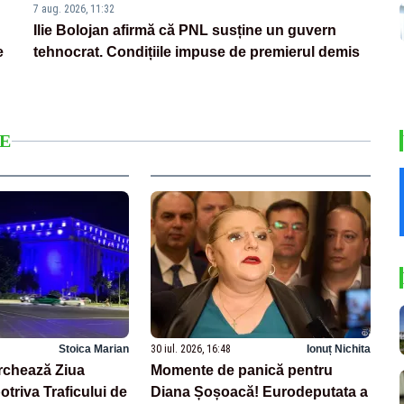
7 aug. 2026, 11:32
Ilie Bolojan afirmă că PNL susține un guvern
e
tehnocrat. Condițiile impuse de premierul demis
E
Stoica Marian
30 iul. 2026, 16:48
Ionuț Nichita
rchează Ziua
Momente de panică pentru
triva Traficului de
Diana Șoșoacă! Eurodeputata a