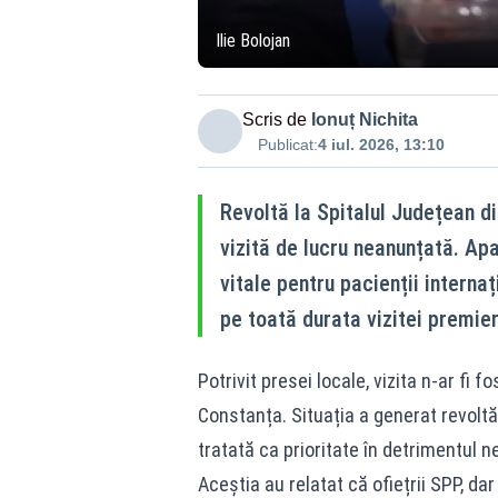
Ilie Bolojan
Scris de
Ionuț Nichita
Publicat:
4 iul. 2026, 13:10
Revoltă la Spitalul Județean di
vizită de lucru neanunțată. Ap
vitale pentru pacienții internați
pe toată durata vizitei premier
Potrivit presei locale, vizita n-ar fi 
Constanța. Situația a generat revoltă î
tratată ca prioritate în detrimentul ne
Aceștia au relatat că ofiețrii SPP, dar 