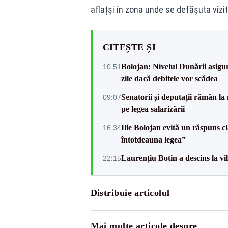
aflațși în zona unde se defășuta vizit
CITEȘTE ȘI
Bolojan: Nivelul Dunării asigur
10:51
zile dacă debitele vor scădea
Senatorii și deputații rămân la
09:07
pe legea salarizării
Ilie Bolojan evită un răspuns c
16:34
întotdeauna legea”
Laurențiu Botin a descins la vil
22:15
Distribuie articolul
Mai multe articole despre