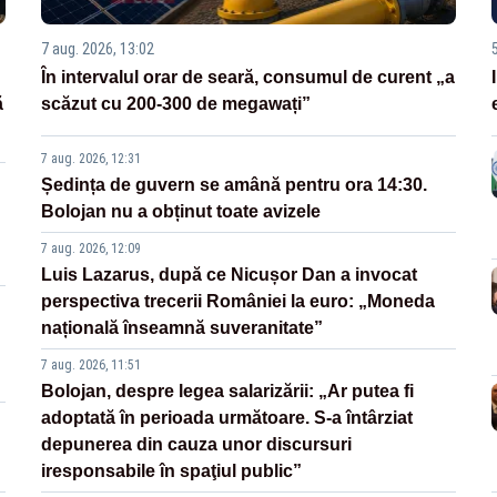
7 aug. 2026, 13:02
În intervalul orar de seară, consumul de curent „a
ă
scăzut cu 200-300 de megawați”
7 aug. 2026, 12:31
Ședința de guvern se amână pentru ora 14:30.
Bolojan nu a obținut toate avizele
7 aug. 2026, 12:09
Luis Lazarus, după ce Nicușor Dan a invocat
perspectiva trecerii României la euro: „Moneda
națională înseamnă suveranitate”
7 aug. 2026, 11:51
Bolojan, despre legea salarizării: „Ar putea fi
adoptată în perioada următoare. S-a întârziat
depunerea din cauza unor discursuri
iresponsabile în spaţiul public”