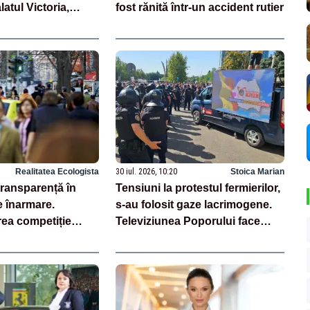
atul Victoria,
fost rănită într-un accident rutier
lbastru
Realitatea Ecologista
30 iul. 2026, 10:20
Stoica Marian
transparență în
Tensiuni la protestul fermierilor,
e înarmare.
s-au folosit gaze lacrimogene.
rea competiție
Televiziunea Poporului face
trie locală –
apel la calm – LIVE TEXT