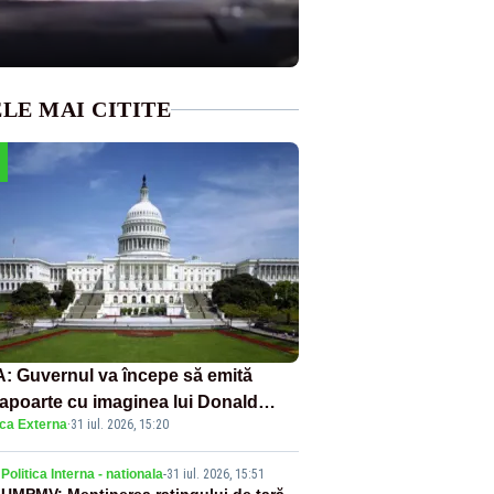
LE MAI CITITE
: Guvernul va începe să emită
apoarte cu imaginea lui Donald
ica Externa
·
31 iul. 2026, 15:20
mp începând cu 8 august
Politica Interna - nationala
-
31 iul. 2026, 15:51