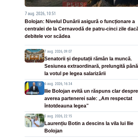
7 aug. 2026, 10:51
Bolojan: Nivelul Dunării asigură o funcționare a
centralei de la Cernavodă de patru-cinci zile dac
debitele vor scădea
7 aug. 2026, 09:07
Senatorii și deputații rămân la muncă.
Sesiunea extraordinară, prelungită până
la votul pe legea salarizării
6 aug. 2026, 16:34
Ilie Bolojan evită un răspuns clar despre
averea partenerei sale: „Am respectat
întotdeauna legea”
5 aug. 2026, 22:15
Laurențiu Botin a descins la vila lui Ilie
Bolojan