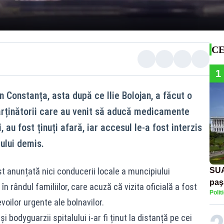
CE
1
n Constanța, asta după ce Ilie Bolojan, a făcut o
arținătorii care au venit să aducă medicamente
, au fost ținuți afară, iar accesul le-a fost interzis
ului demis.
fost anunțată nici conducerii locale a muncipiului
SUA
paş
n rândul familiilor, care acuză că vizita oficială a fost
Polit
Tru
voilor urgente ale bolnavilor.
și bodyguarzii spitalului i-ar fi ținut la distanță pe cei