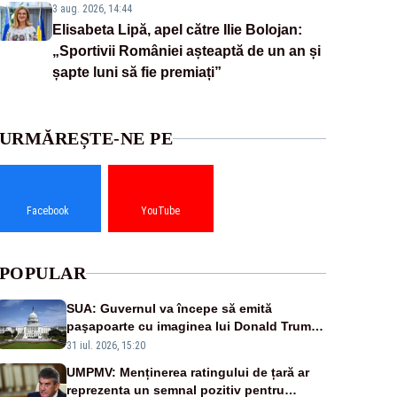
3 aug. 2026, 14:44
Elisabeta Lipă, apel către Ilie Bolojan:
„Sportivii României așteaptă de un an și
șapte luni să fie premiați”
URMĂREȘTE-NE PE
Facebook
YouTube
POPULAR
SUA: Guvernul va începe să emită
paşapoarte cu imaginea lui Donald Trump
începând cu 8 august
31 iul. 2026, 15:20
UMPMV: Menținerea ratingului de țară ar
reprezenta un semnal pozitiv pentru