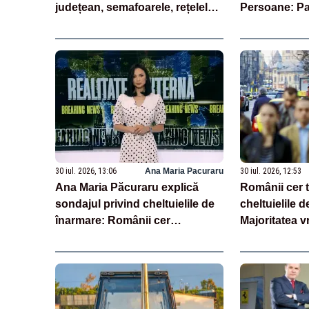
județean, semafoarele, rețelele
Persoane: Pal
de telefonie, grav afectate
iluminat în a
30 iul. 2026, 13:06
Ana Maria Pacuraru
30 iul. 2026, 12:53
Ana Maria Păcuraru explică
Românii cer 
sondajul privind cheltuielile de
cheltuielile d
înarmare: Românii cer
Majoritatea v
transparență în achiziții și un
reală și indus
echilibru între partenerii externi
SONDAJ