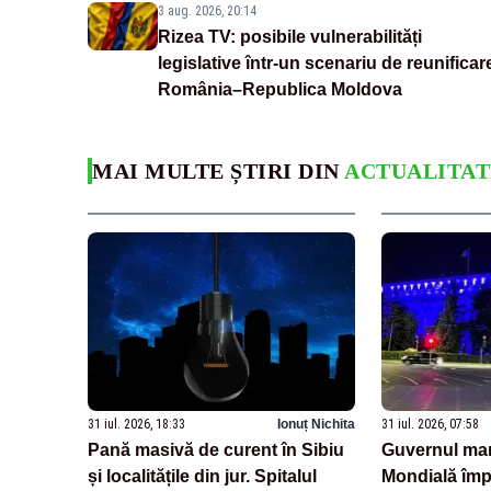
3 aug. 2026, 20:14
Rizea TV: posibile vulnerabilități
legislative într-un scenariu de reunificar
România–Republica Moldova
MAI MULTE ȘTIRI DIN
ACTUALITAT
31 iul. 2026, 18:33
Ionuț Nichita
31 iul. 2026, 07:58
Pană masivă de curent în Sibiu
Guvernul ma
și localitățile din jur. Spitalul
Mondială împo