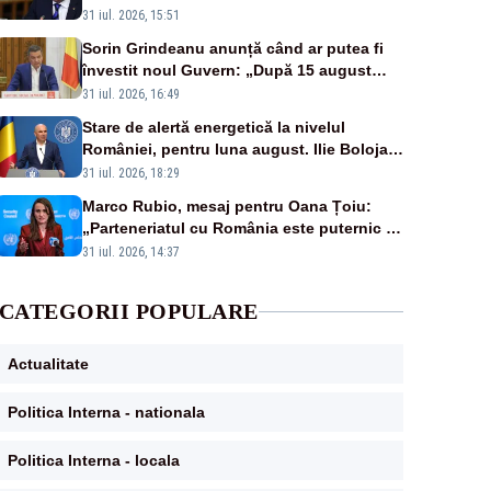
România. Autoritățile trebuie să continue
31 iul. 2026, 15:51
consolidarea stabilității economice și
Sorin Grindeanu anunță când ar putea fi
financiare
învestit noul Guvern: „După 15 august
sunt șanse mai mari”
31 iul. 2026, 16:49
Stare de alertă energetică la nivelul
României, pentru luna august. Ilie Bolojan
a anunțat importuri și posibile restricții –
31 iul. 2026, 18:29
VIDEO
Marco Rubio, mesaj pentru Oana Țoiu:
„Parteneriatul cu România este puternic și
prețuit”
31 iul. 2026, 14:37
CATEGORII POPULARE
Actualitate
Politica Interna - nationala
Politica Interna - locala