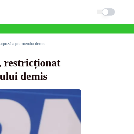
Schimba tema
surpriză a premierului demis
 restricționat
rului demis