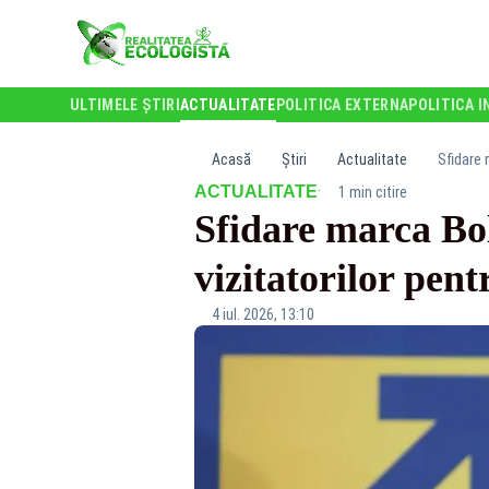
ULTIMELE ȘTIRI
ACTUALITATE
POLITICA EXTERNA
POLITICA I
Acasă
Știri
Actualitate
Sfidare 
·
ACTUALITATE
1 min citire
Sfidare marca Bol
vizitatorilor pen
4 iul. 2026, 13:10