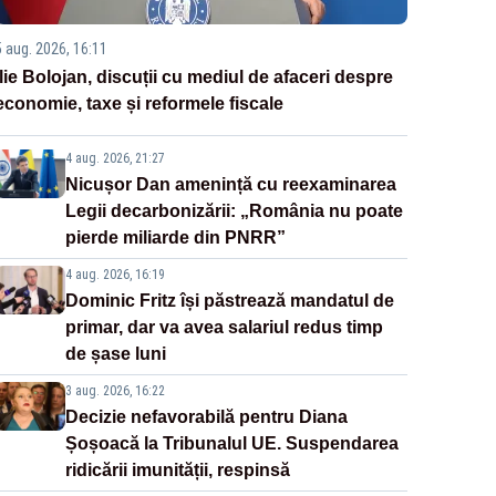
5 aug. 2026, 16:11
Ilie Bolojan, discuții cu mediul de afaceri despre
economie, taxe și reformele fiscale
4 aug. 2026, 21:27
Nicușor Dan amenință cu reexaminarea
Legii decarbonizării: „România nu poate
pierde miliarde din PNRR”
4 aug. 2026, 16:19
Dominic Fritz își păstrează mandatul de
primar, dar va avea salariul redus timp
de șase luni
3 aug. 2026, 16:22
Decizie nefavorabilă pentru Diana
Șoșoacă la Tribunalul UE. Suspendarea
ridicării imunității, respinsă