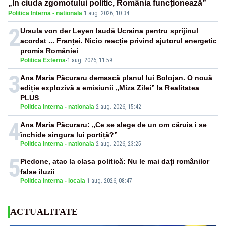
„În ciuda zgomotului politic, România funcționează”
Politica Interna - nationala
·
1 aug. 2026, 10:34
2
Ursula von der Leyen laudă Ucraina pentru sprijinul
acordat ... Franței. Nicio reacție privind ajutorul energetic
promis României
Politica Externa
-
1 aug. 2026, 11:59
3
Ana Maria Păcuraru demască planul lui Bolojan. O nouă
ediție explozivă a emisiunii „Miza Zilei” la Realitatea
PLUS
Politica Interna - nationala
-
2 aug. 2026, 15:42
4
Ana Maria Păcuraru: „Ce se alege de un om căruia i se
închide singura lui portiță?”
Politica Interna - nationala
-
2 aug. 2026, 23:25
5
Piedone, atac la clasa politică: Nu le mai dați românilor
false iluzii
Politica Interna - locala
-
1 aug. 2026, 08:47
ACTUALITATE