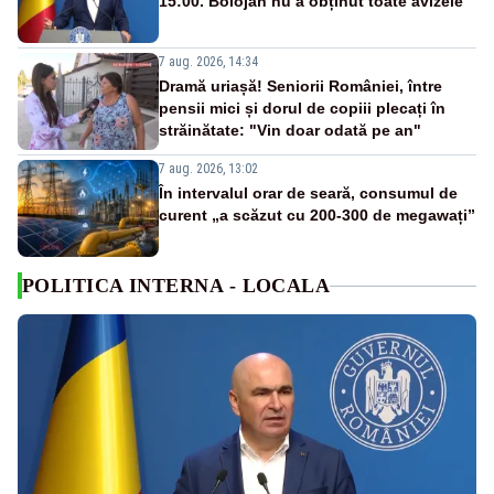
15:00. Bolojan nu a obținut toate avizele
7 aug. 2026, 14:34
Dramă uriașă! Seniorii României, între
pensii mici și dorul de copiii plecați în
străinătate: "Vin doar odată pe an"
7 aug. 2026, 13:02
În intervalul orar de seară, consumul de
curent „a scăzut cu 200-300 de megawați”
POLITICA INTERNA - LOCALA