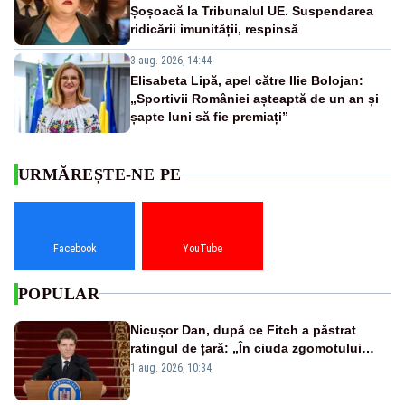
Șoșoacă la Tribunalul UE. Suspendarea
ridicării imunității, respinsă
3 aug. 2026, 14:44
Elisabeta Lipă, apel către Ilie Bolojan:
„Sportivii României așteaptă de un an și
șapte luni să fie premiați”
URMĂREȘTE-NE PE
Facebook
YouTube
POPULAR
Nicușor Dan, după ce Fitch a păstrat
ratingul de țară: „În ciuda zgomotului
politic, România funcționează”
1 aug. 2026, 10:34