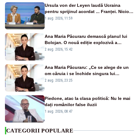
Ursula von der Leyen laudă Ucraina
pentru sprijinul acordat ... Franței. Nicio
reacție privind ajutorul energetic promis
1 aug. 2026, 11:59
României
Ana Maria Păcuraru demască planul lui
Bolojan. O nouă ediție explozivă a
emisiunii „Miza Zilei” la Realitatea PLUS
2 aug. 2026, 15:42
Ana Maria Păcuraru: „Ce se alege de un
om căruia i se închide singura lui
portiță?”
2 aug. 2026, 23:25
Piedone, atac la clasa politică: Nu le mai
dați românilor false iluzii
1 aug. 2026, 08:47
CATEGORII POPULARE