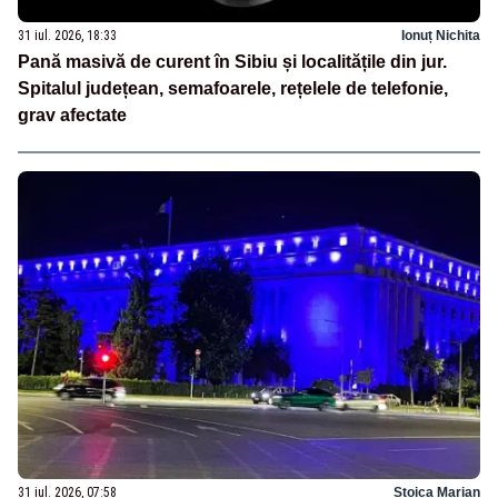
31 iul. 2026, 18:33
Ionuț Nichita
Pană masivă de curent în Sibiu și localitățile din jur.
Spitalul județean, semafoarele, rețelele de telefonie,
grav afectate
31 iul. 2026, 07:58
Stoica Marian