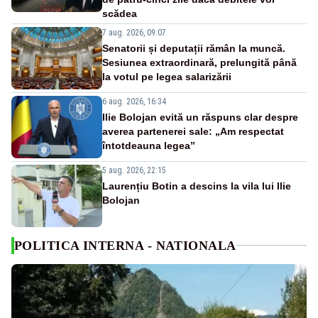
scădea
7 aug. 2026, 09:07
Senatorii și deputații rămân la muncă.
Sesiunea extraordinară, prelungită până
la votul pe legea salarizării
6 aug. 2026, 16:34
Ilie Bolojan evită un răspuns clar despre
averea partenerei sale: „Am respectat
întotdeauna legea”
5 aug. 2026, 22:15
Laurențiu Botin a descins la vila lui Ilie
Bolojan
POLITICA INTERNA - NATIONALA