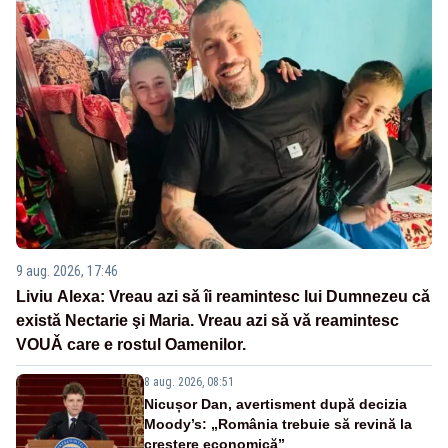
9 aug. 2026, 17:46
Liviu Alexa: Vreau azi sǎ îi reamintesc lui Dumnezeu cǎ
existǎ Nectarie şi Maria. Vreau azi sǎ vǎ reamintesc
VOUǍ care e rostul Oamenilor.
8 aug. 2026, 08:51
Nicușor Dan, avertisment după decizia
Moody’s: „România trebuie să revină la
creștere economică”