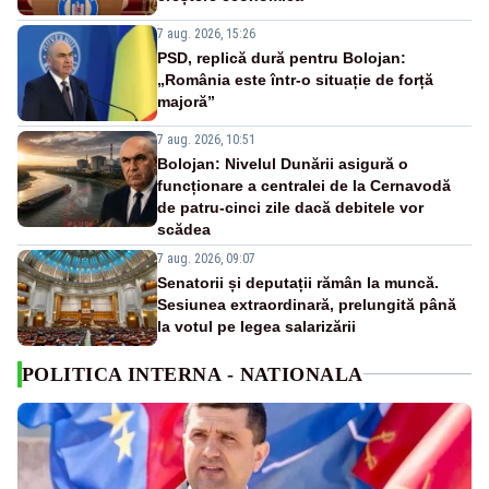
7 aug. 2026, 15:26
PSD, replică dură pentru Bolojan:
„România este într-o situație de forță
majoră”
7 aug. 2026, 10:51
Bolojan: Nivelul Dunării asigură o
funcționare a centralei de la Cernavodă
de patru-cinci zile dacă debitele vor
scădea
7 aug. 2026, 09:07
Senatorii și deputații rămân la muncă.
Sesiunea extraordinară, prelungită până
la votul pe legea salarizării
POLITICA INTERNA - NATIONALA