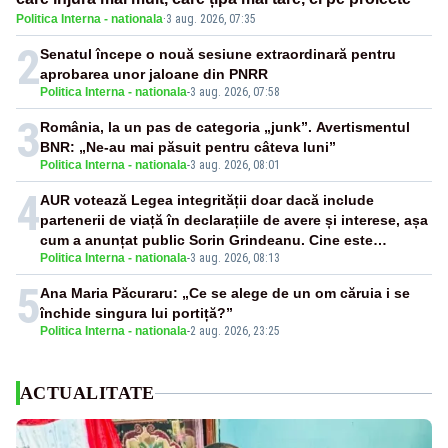
Politica Interna - nationala
·
3 aug. 2026, 07:35
2
Senatul începe o nouă sesiune extraordinară pentru
aprobarea unor jaloane din PNRR
Politica Interna - nationala
-
3 aug. 2026, 07:58
3
România, la un pas de categoria „junk”. Avertismentul
BNR: „Ne-au mai păsuit pentru câteva luni”
Politica Interna - nationala
-
3 aug. 2026, 08:01
4
AUR votează Legea integrității doar dacă include
partenerii de viață în declarațiile de avere și interese, așa
cum a anunțat public Sorin Grindeanu. Cine este
Politica Interna - nationala
-
3 aug. 2026, 08:13
incompatibil sau în conflict de interese trebuie să plece
din funcție: fără excepții!
5
Ana Maria Păcuraru: „Ce se alege de un om căruia i se
închide singura lui portiță?”
Politica Interna - nationala
-
2 aug. 2026, 23:25
ACTUALITATE