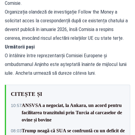
Comisie.
Organizația olandeză de investigație Follow the Money a
solicitat acces la corespondență după ce existența chatului a
devenit publică în ianuarie 2026, însă Comisia a respins
cererea, invocând riscul afectării relațiilor UE cu state terțe.
Următorii pași
O întâlnire între reprezentanții Comisiei Europene și
ombudsmanul Anjinho este așteptată înainte de mijlocul lunii
iulie. Ancheta urmează să dureze câteva luni.
CITEȘTE ȘI
ANSVSA a negociat, la Ankara, un acord pentru
10:57
facilitarea tranzitului prin Turcia al carcaselor de
ovine și bovine
Trump neagă că SUA se confruntă cu un deficit de
08:03