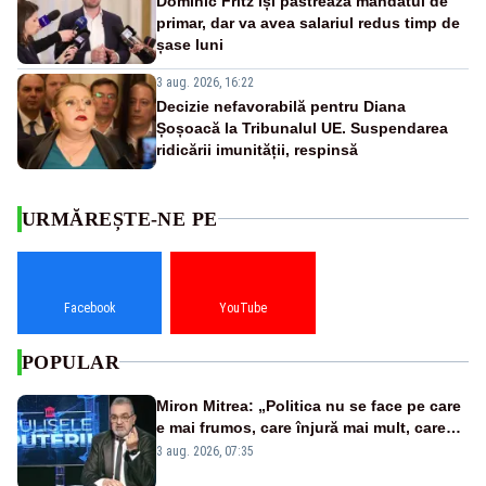
Dominic Fritz își păstrează mandatul de
primar, dar va avea salariul redus timp de
șase luni
3 aug. 2026, 16:22
Decizie nefavorabilă pentru Diana
Șoșoacă la Tribunalul UE. Suspendarea
ridicării imunității, respinsă
URMĂREȘTE-NE PE
Facebook
YouTube
POPULAR
Miron Mitrea: „Politica nu se face pe care
e mai frumos, care înjură mai mult, care
țipă mai tare, ci pe proiecte”
3 aug. 2026, 07:35