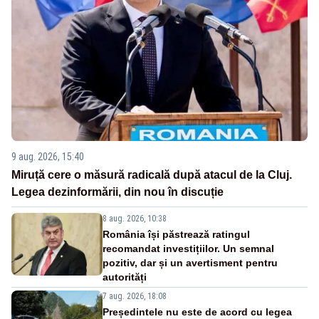
9 aug. 2026, 15:40
Miruță cere o măsură radicală după atacul de la Cluj.
Legea dezinformării, din nou în discuție
8 aug. 2026, 10:38
România își păstrează ratingul
recomandat investițiilor. Un semnal
pozitiv, dar și un avertisment pentru
autorități
7 aug. 2026, 18:08
Președintele nu este de acord cu legea