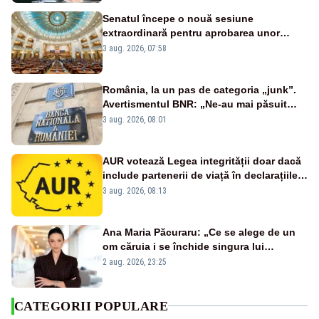
Senatul începe o nouă sesiune
extraordinară pentru aprobarea unor
jaloane din PNRR
3 aug. 2026, 07:58
România, la un pas de categoria „junk”.
Avertismentul BNR: „Ne-au mai păsuit
pentru câteva luni”
3 aug. 2026, 08:01
AUR votează Legea integrității doar dacă
include partenerii de viață în declarațiile
de avere și interese, așa cum a anunțat
3 aug. 2026, 08:13
public Sorin Grindeanu. Cine este
incompatibil sau în conflict de interese
trebuie să plece din funcție: fără excepții!
Ana Maria Păcuraru: „Ce se alege de un
om căruia i se închide singura lui
portiță?”
2 aug. 2026, 23:25
CATEGORII POPULARE