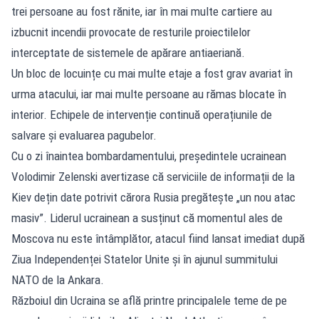
trei persoane au fost rănite, iar în mai multe cartiere au
izbucnit incendii provocate de resturile proiectilelor
interceptate de sistemele de apărare antiaeriană.
Un bloc de locuințe cu mai multe etaje a fost grav avariat în
urma atacului, iar mai multe persoane au rămas blocate în
interior. Echipele de intervenție continuă operațiunile de
salvare și evaluarea pagubelor.
Cu o zi înaintea bombardamentului, președintele ucrainean
Volodimir Zelenski avertizase că serviciile de informații de la
Kiev dețin date potrivit cărora Rusia pregătește „un nou atac
masiv”. Liderul ucrainean a susținut că momentul ales de
Moscova nu este întâmplător, atacul fiind lansat imediat după
Ziua Independenței Statelor Unite și în ajunul summitului
NATO de la Ankara.
Războiul din Ucraina se află printre principalele teme de pe