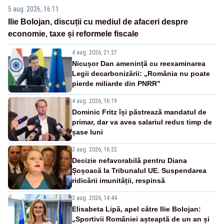
5 aug. 2026, 16:11
Ilie Bolojan, discuții cu mediul de afaceri despre
economie, taxe și reformele fiscale
4 aug. 2026, 21:27
Nicușor Dan amenință cu reexaminarea
Legii decarbonizării: „România nu poate
pierde miliarde din PNRR”
4 aug. 2026, 16:19
Dominic Fritz își păstrează mandatul de
primar, dar va avea salariul redus timp de
șase luni
3 aug. 2026, 16:22
Decizie nefavorabilă pentru Diana
Șoșoacă la Tribunalul UE. Suspendarea
ridicării imunității, respinsă
3 aug. 2026, 14:44
Elisabeta Lipă, apel către Ilie Bolojan:
„Sportivii României așteaptă de un an și