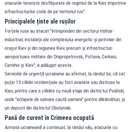
atacurile teroriste desfăşurate de regimul de la Kiev împotriva
infrastructurilor civile de pe teritoriul rus".
Principalele ținte ale rușilor
Forţele ruse au atacat "întreprinderi din sectorul militar-
industrial, instalaţii ale complexului energetic şi petrolier din
oraşul Kiev şi din regiunea Kiev, precum şi infrastructuri
aeroportuare militare din Dnipropetrovsk, Poltava, Cerkasi,
Cernihiv şi Kiev", a adăugat acesta.
Serviciile de urgenţă ucrainene au afirmat, la rândul lor, că cel
puţin 15 clădiri rezidenţiale au fost avariate sau distruse la
Kiev, printre care o clădire cu nouă etaje din districtul Podilski,
unde "echipele de salvare caută oameni" printre dărâmături, şi
un depozit din districtul Obolonski.
Pană de curent în Crimeea ocupată
Armata ucraineană a continuat, la rândul său, atacurile cu