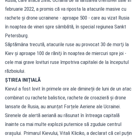
februarie 2022, a promis că va riposta la atacurile masive cu
rachete şi drone ucrainene - aproape 500 - care au vizat Rusia
în noaptea de vineri spre sâmbătă, în special regiunea Sankt
Petersburg.
Săptămâna trecută, atacurile ruse au provocat 30 de morţi la
Kiev şi aproape 100 de răniţi în noaptea de miercuri spre joi -
cele mai grave lovituri ruse împotriva capitalei de la începutul
războiului.
ȘTIREA INIȚIALĂ
Kievul a fost lovit în primele ore ale dimineții de luni de un atac
combinat cu rachete balistice, rachete de croazieră și drone
lansate de Rusia, au anunțat Forțele Aeriene ale Ucrainei.
Sirenele de alertă aeriană au răsunat în întreaga capitală
înainte ca mai multe explozii puternice să zguduie centrul
orașului. Primarul Kievului, Vitali Kliciko, a declarat că cel puțin