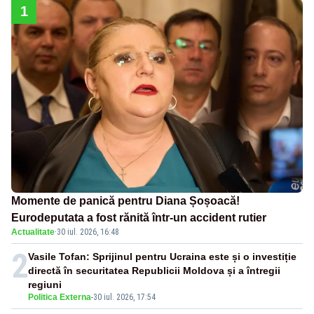
1
Momente de panică pentru Diana Șoșoacă!
Eurodeputata a fost rănită într-un accident rutier
Actualitate
·
30 iul. 2026, 16:48
2
Vasile Tofan: Sprijinul pentru Ucraina este și o investiție
directă în securitatea Republicii Moldova și a întregii
regiuni
Politica Externa
-
30 iul. 2026, 17:54