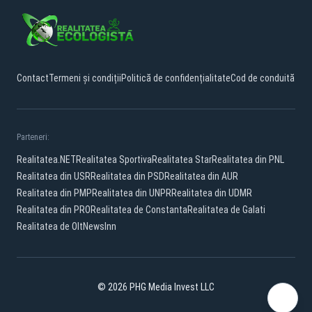
Contact
Termeni și condiții
Politică de confidențialitate
Cod de conduită
Parteneri:
Realitatea.NET
Realitatea Sportiva
Realitatea Star
Realitatea din PNL
Realitatea din USR
Realitatea din PSD
Realitatea din AUR
Realitatea din PMP
Realitatea din UNPR
Realitatea din UDMR
Realitatea din PRO
Realitatea de Constanta
Realitatea de Galati
Realitatea de Olt
NewsInn
© 2026 PHG Media Invest LLC
Facebook
YouTube