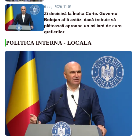
6 aug. 2026, 11:05
Zi decisivă la Înalta Curte. Guvernul
Bolojan află astăzi dacă trebuie să
plătească aproape un miliard de euro
grefierilor
POLITICA INTERNA - LOCALA