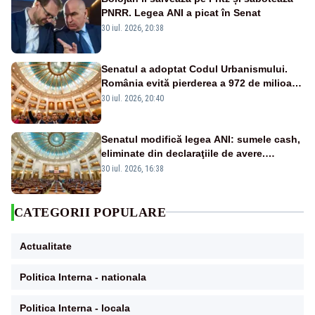
PNRR. Legea ANI a picat în Senat
30 iul. 2026, 20:38
Senatul a adoptat Codul Urbanismului.
România evită pierderea a 972 de milioane
de euro din PNRR
30 iul. 2026, 20:40
Senatul modifică legea ANI: sumele cash,
eliminate din declaraţiile de avere.
Amendament cu impact posibil asupra lui
30 iul. 2026, 16:38
Dominic Fritz
CATEGORII POPULARE
Actualitate
Politica Interna - nationala
Politica Interna - locala