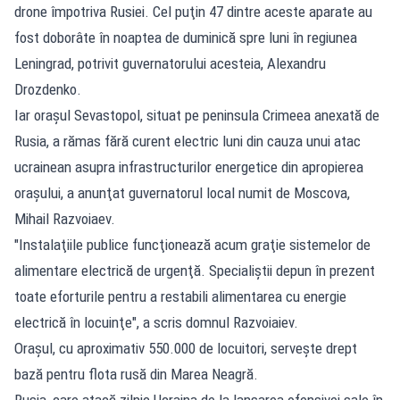
drone împotriva Rusiei. Cel puţin 47 dintre aceste aparate au
fost doborâte în noaptea de duminică spre luni în regiunea
Leningrad, potrivit guvernatorului acesteia, Alexandru
Drozdenko.
Iar oraşul Sevastopol, situat pe peninsula Crimeea anexată de
Rusia, a rămas fără curent electric luni din cauza unui atac
ucrainean asupra infrastructurilor energetice din apropierea
oraşului, a anunţat guvernatorul local numit de Moscova,
Mihail Razvoiaev.
"Instalaţiile publice funcţionează acum graţie sistemelor de
alimentare electrică de urgenţă. Specialiştii depun în prezent
toate eforturile pentru a restabili alimentarea cu energie
electrică în locuinţe", a scris domnul Razvoiaiev.
Oraşul, cu aproximativ 550.000 de locuitori, serveşte drept
bază pentru flota rusă din Marea Neagră.
Rusia, care atacă zilnic Ucraina de la lansarea ofensivei sale în