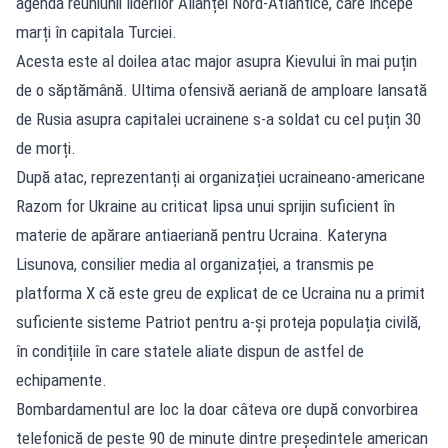
agenda reuniunii liderilor Alianței Nord-Atlantice, care începe
marți în capitala Turciei.
Acesta este al doilea atac major asupra Kievului în mai puțin
de o săptămână. Ultima ofensivă aeriană de amploare lansată
de Rusia asupra capitalei ucrainene s-a soldat cu cel puțin 30
de morți.
După atac, reprezentanți ai organizației ucraineano-americane
Razom for Ukraine au criticat lipsa unui sprijin suficient în
materie de apărare antiaeriană pentru Ucraina. Kateryna
Lisunova, consilier media al organizației, a transmis pe
platforma X că este greu de explicat de ce Ucraina nu a primit
suficiente sisteme Patriot pentru a-și proteja populația civilă,
în condițiile în care statele aliate dispun de astfel de
echipamente.
Bombardamentul are loc la doar câteva ore după convorbirea
telefonică de peste 90 de minute dintre președintele american