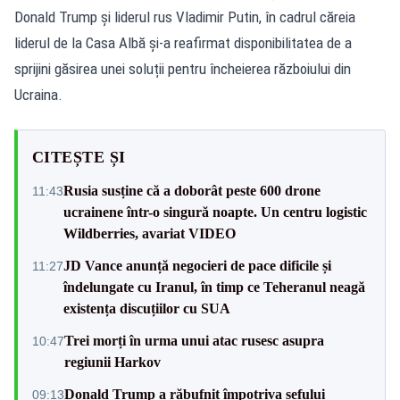
Donald Trump și liderul rus Vladimir Putin, în cadrul căreia
liderul de la Casa Albă și-a reafirmat disponibilitatea de a
sprijini găsirea unei soluții pentru încheierea războiului din
Ucraina.
CITEȘTE ȘI
Rusia susține că a doborât peste 600 drone
11:43
ucrainene într-o singură noapte. Un centru logistic
Wildberries, avariat VIDEO
JD Vance anunță negocieri de pace dificile și
11:27
îndelungate cu Iranul, în timp ce Teheranul neagă
existența discuțiilor cu SUA
Trei morți în urma unui atac rusesc asupra
10:47
regiunii Harkov
Donald Trump a răbufnit împotriva șefului
09:13