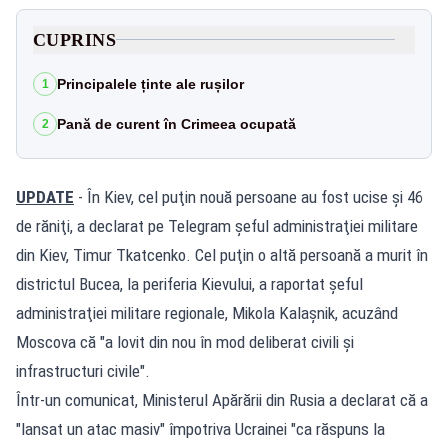
CUPRINS
Principalele ținte ale rușilor
1
Pană de curent în Crimeea ocupată
2
UPDATE
- În Kiev, cel puţin nouă persoane au fost ucise şi 46
de răniţi, a declarat pe Telegram şeful administraţiei militare
din Kiev, Timur Tkatcenko. Cel puţin o altă persoană a murit în
districtul Bucea, la periferia Kievului, a raportat şeful
administraţiei militare regionale, Mikola Kalaşnik, acuzând
Moscova că "a lovit din nou în mod deliberat civili şi
infrastructuri civile".
Într-un comunicat, Ministerul Apărării din Rusia a declarat că a
"lansat un atac masiv" împotriva Ucrainei "ca răspuns la