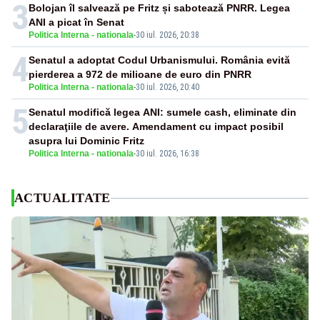
3
Bolojan îl salvează pe Fritz și sabotează PNRR. Legea
ANI a picat în Senat
Politica Interna - nationala
-
30 iul. 2026, 20:38
4
Senatul a adoptat Codul Urbanismului. România evită
pierderea a 972 de milioane de euro din PNRR
Politica Interna - nationala
-
30 iul. 2026, 20:40
5
Senatul modifică legea ANI: sumele cash, eliminate din
declaraţiile de avere. Amendament cu impact posibil
asupra lui Dominic Fritz
Politica Interna - nationala
-
30 iul. 2026, 16:38
ACTUALITATE