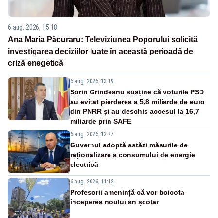
6 aug. 2026, 15:18
Ana Maria Păcuraru: Televiziunea Poporului solicită
investigarea deciziilor luate în această perioadă de
criză enegetică
6 aug. 2026, 13:19
Sorin Grindeanu susține că voturile PSD
au evitat pierderea a 5,8 miliarde de euro
din PNRR și au deschis accesul la 16,7
miliarde prin SAFE
6 aug. 2026, 12:27
Guvernul adoptă astăzi măsurile de
raționalizare a consumului de energie
electrică
6 aug. 2026, 11:12
Profesorii amenință că vor boicota
începerea noului an școlar