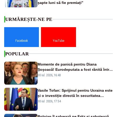
șapte luni să fie premiați”
URMĂREȘTE-NE PE
Facebook
YouTube
POPULAR
Momente de panică pentru Diana
Șoșoacă! Eurodeputata a fost rănită într-
un accident rutier
30 iul. 2026, 16:48
Vasile Tofan: Sprijinul pentru Ucraina este
și o investiție directă în securitatea
Republicii Moldova și a întregii regiuni
30 iul. 2026, 17:54
Bolojan îl salvează pe Fritz și sabotează