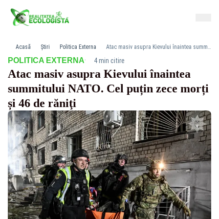
Acasă
Știri
Politica Externa
Atac masiv asupra Kievului înaintea summitului NATO. Cel puțin zece morți și 46 de răniţi
·
POLITICA EXTERNA
4 min citire
Atac masiv asupra Kievului înaintea
summitului NATO. Cel puțin zece morți
și 46 de răniţi