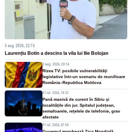
5 aug. 2026, 22:15
Laurențiu Botin a descins la vila lui Ilie Bolojan
3 aug. 2026, 20:14
Rizea TV: posibile vulnerabilități
legislative într-un scenariu de reunificare
România–Republica Moldova
31 iul. 2026, 18:33
Pană masivă de curent în Sibiu și
localitățile din jur. Spitalul județean,
semafoarele, rețelele de telefonie, grav
afectate
31 iul. 2026, 07:58
Guvernul marchează Ziua Mondială