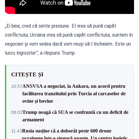
„Ei bine, cred că simte presiune. El vrea să pună capăt
conflictului, Ucraina vrea să pună capăt conflictului, suntem în
negocieri și vom vedea dacă vom reuși să-l încheiem. Este un
lucru îngrozitor”, a răspuns Trump.
CITEȘTE ȘI
ANSVSA a negociat, la Ankara, un acord pentru
10:57
facilitarea tranzitului prin Turcia al carcaselor de
ovine și bovine
Trump neagă că SUA se confruntă cu un deficit de
08:03
armament
Rusia susține că a doborât peste 600 drone
11:43
ucrainene într-o singură noapte. Un centru logistic