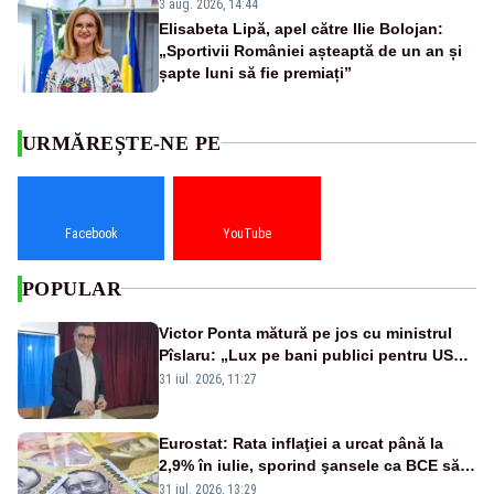
3 aug. 2026, 14:44
Elisabeta Lipă, apel către Ilie Bolojan:
„Sportivii României așteaptă de un an și
șapte luni să fie premiați”
URMĂREȘTE-NE PE
Facebook
YouTube
POPULAR
Victor Ponta mătură pe jos cu ministrul
Pîslaru: „Lux pe bani publici pentru USR-
iști”
31 iul. 2026, 11:27
Eurostat: Rata inflaţiei a urcat până la
2,9% în iulie, sporind şansele ca BCE să
majoreze dobânda
31 iul. 2026, 13:29