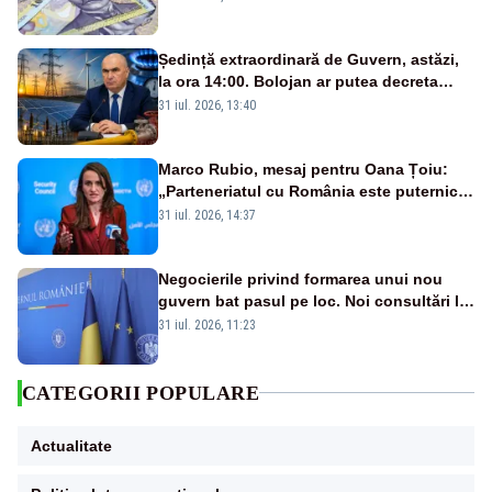
Ședință extraordinară de Guvern, astăzi,
la ora 14:00. Bolojan ar putea decreta
stare de urgență energetică
31 iul. 2026, 13:40
Marco Rubio, mesaj pentru Oana Țoiu:
„Parteneriatul cu România este puternic
și prețuit”
31 iul. 2026, 14:37
Negocierile privind formarea unui nou
guvern bat pasul pe loc. Noi consultări la
Cotroceni, așteptate după mijlocul lunii
31 iul. 2026, 11:23
august -SURSE
CATEGORII POPULARE
Actualitate