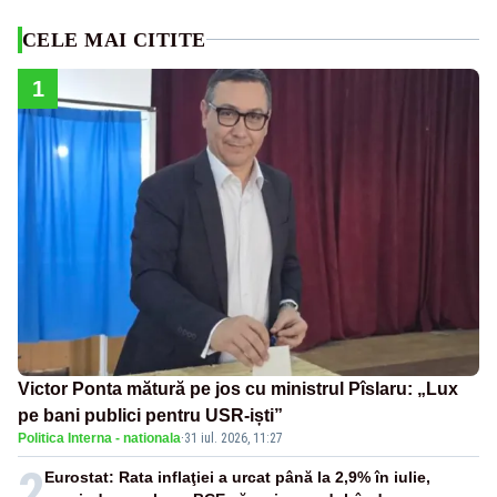
CELE MAI CITITE
1
Victor Ponta mătură pe jos cu ministrul Pîslaru: „Lux
pe bani publici pentru USR-iști”
Politica Interna - nationala
·
31 iul. 2026, 11:27
2
Eurostat: Rata inflaţiei a urcat până la 2,9% în iulie,