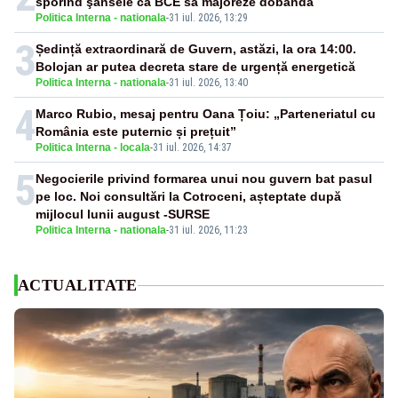
sporind şansele ca BCE să majoreze dobânda
Politica Interna - nationala
-
31 iul. 2026, 13:29
3
Ședință extraordinară de Guvern, astăzi, la ora 14:00.
Bolojan ar putea decreta stare de urgență energetică
Politica Interna - nationala
-
31 iul. 2026, 13:40
4
Marco Rubio, mesaj pentru Oana Țoiu: „Parteneriatul cu
România este puternic și prețuit”
Politica Interna - locala
-
31 iul. 2026, 14:37
5
Negocierile privind formarea unui nou guvern bat pasul
pe loc. Noi consultări la Cotroceni, așteptate după
mijlocul lunii august -SURSE
Politica Interna - nationala
-
31 iul. 2026, 11:23
ACTUALITATE