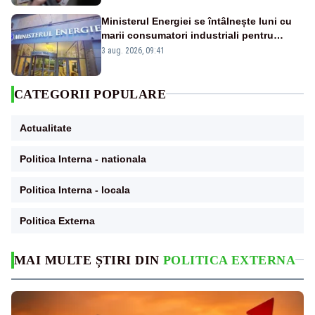
Ministerul Energiei se întâlnește luni cu
marii consumatori industriali pentru
reducerea voluntară a consumului de
3 aug. 2026, 09:41
electricitate în orele de vârf
CATEGORII POPULARE
Actualitate
Politica Interna - nationala
Politica Interna - locala
Politica Externa
MAI MULTE ȘTIRI DIN
POLITICA EXTERNA