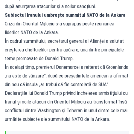
după anunțarea atacurilor și a noilor sancțiuni.
Subiectul Iranului umbrește summitul NATO de la Ankara
Criza din Orientul Mijlociu s-a suprapus peste reuniunea
liderilor NATO de la Ankara.
În cadrul summitului, secretarul general al Alianței a salutat
creșterea cheltuielilor pentru apărare, una dintre principalele
teme promovate de Donald Trump.
În același timp, premierul Danemarcei a reiterat că Groenlanda
„nu este de vânzare”, după ce președintele american a afirmat
din nou că insula „ar trebui să fie controlată de SUA”.
Declarațiile lui Donald Trump privind încheierea armistițiului cu
Iranul și noile atacuri din Orientul Mijlociu au transformat însă
conflictul dintre Washington și Teheran în unul dintre cele mai
urmărite subiecte ale summitului NATO de la Ankara.