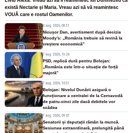
Liviu Alexa: Vreau azi sǎ îi reamintesc lui Dumnezeu cǎ
existǎ Nectarie şi Maria. Vreau azi sǎ vǎ reamintesc
VOUǍ care e rostul Oamenilor.
8 aug. 2026, 08:51
Nicușor Dan, avertisment după decizia
Moody’s: „România trebuie să revină la
creștere economică”
7 aug. 2026, 15:26
PSD, replică dură pentru Bolojan:
„România este într-o situație de forță
majoră”
7 aug. 2026, 10:51
Bolojan: Nivelul Dunării asigură o
funcționare a centralei de la Cernavodă
de patru-cinci zile dacă debitele vor
scădea
7 aug. 2026, 09:07
Senatorii și deputații rămân la muncă.
Sesiunea extraordinară, prelungită până