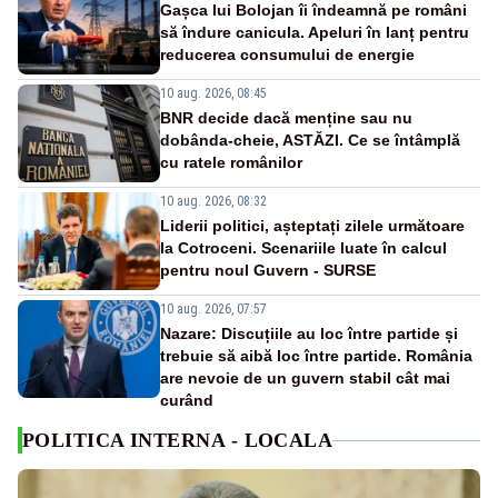
Gașca lui Bolojan îi îndeamnă pe români
să îndure canicula. Apeluri în lanț pentru
reducerea consumului de energie
10 aug. 2026, 08:45
BNR decide dacă menține sau nu
dobânda-cheie, ASTĂZI. Ce se întâmplă
cu ratele românilor
10 aug. 2026, 08:32
Liderii politici, așteptați zilele următoare
la Cotroceni. Scenariile luate în calcul
pentru noul Guvern - SURSE
10 aug. 2026, 07:57
Nazare: Discuțiile au loc între partide și
trebuie să aibă loc între partide. România
are nevoie de un guvern stabil cât mai
curând
POLITICA INTERNA - LOCALA