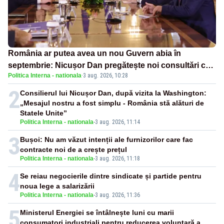
România ar putea avea un nou Guvern abia în
septembrie: Nicușor Dan pregătește noi consultări cu
Politica Interna - nationala
·
3 aug. 2026, 10:28
partidele după 15 august
2
Consilierul lui Nicușor Dan, după vizita la Washington:
„Mesajul nostru a fost simplu - România stă alături de
Statele Unite”
Politica Interna - nationala
-
3 aug. 2026, 11:14
3
Bușoi: Nu am văzut intenții ale furnizorilor care fac
contracte noi de a crește prețul
Politica Interna - nationala
-
3 aug. 2026, 11:18
4
Se reiau negocierile dintre sindicate și partide pentru
noua lege a salarizării
Politica Interna - nationala
-
3 aug. 2026, 11:36
5
Ministerul Energiei se întâlnește luni cu marii
consumatori industriali pentru reducerea voluntară a