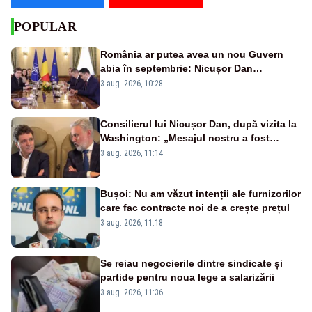
POPULAR
România ar putea avea un nou Guvern
abia în septembrie: Nicușor Dan
pregătește noi consultări cu partidele
3 aug. 2026, 10:28
după 15 august
Consilierul lui Nicușor Dan, după vizita la
Washington: „Mesajul nostru a fost
simplu - România stă alături de Statele
3 aug. 2026, 11:14
Unite”
Bușoi: Nu am văzut intenții ale furnizorilor
care fac contracte noi de a crește prețul
3 aug. 2026, 11:18
Se reiau negocierile dintre sindicate și
partide pentru noua lege a salarizării
3 aug. 2026, 11:36