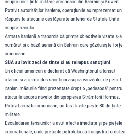
asupra unor ținte militare americane din Bahrain și Kuweit.
Potrivit autorităților iraniene, operațiunile au reprezentat un
răspuns la atacurile desfășurate anterior de Statele Unite
asupra Iranului.
Armata iraniană a transmis că printre obiectivele vizate s-a
numărat și o bază aeriană din Bahrain care găzduiește forțe
americane.
SUA au lovit zeci de ținte și au reimpus sancțiuni
Un oficial american a declarat că Washingtonul a lansat
atacuri și a reintrodus sancțiuni asupra vânzărilor de petrol
iranian, măsurile fiind prezentate drept o „pedeapsă” pentru
atacurile asupra navelor din apropierea Strâmtorii Hormuz.
Potrivit armatei americane, au fost lovite peste 80 de ținte
militare.
Escaladarea tensiunilor a avut efecte imediate și pe piețele
internaționale, unde prețurile petrolului au înregistrat creșteri