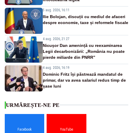
5 aug. 2026, 16:11
Ilie Bolojan, discuții cu mediul de afaceri
despre economie, taxe și reformele fiscale
4 aug. 2026, 21:27
Nicușor Dan amenință cu reexaminarea
Legii decarbonizării: „România nu poate
pierde miliarde din PNRR”
4 aug. 2026, 16:19
Dominic Fritz își păstrează mandatul de
primar, dar va avea salariul redus timp de
șase luni
URMĂREȘTE-NE PE
Facebook
YouTube