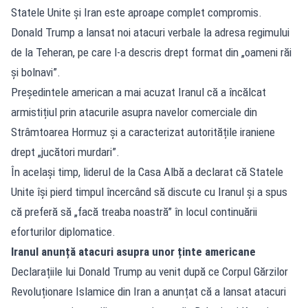
Statele Unite și Iran este aproape complet compromis.
Donald Trump a lansat noi atacuri verbale la adresa regimului
de la Teheran, pe care l-a descris drept format din „oameni răi
și bolnavi”.
Președintele american a mai acuzat Iranul că a încălcat
armistițiul prin atacurile asupra navelor comerciale din
Strâmtoarea Hormuz și a caracterizat autoritățile iraniene
drept „jucători murdari”.
În același timp, liderul de la Casa Albă a declarat că Statele
Unite își pierd timpul încercând să discute cu Iranul și a spus
că preferă să „facă treaba noastră” în locul continuării
eforturilor diplomatice.
Iranul anunță atacuri asupra unor ținte americane
Declarațiile lui Donald Trump au venit după ce Corpul Gărzilor
Revoluționare Islamice din Iran a anunțat că a lansat atacuri