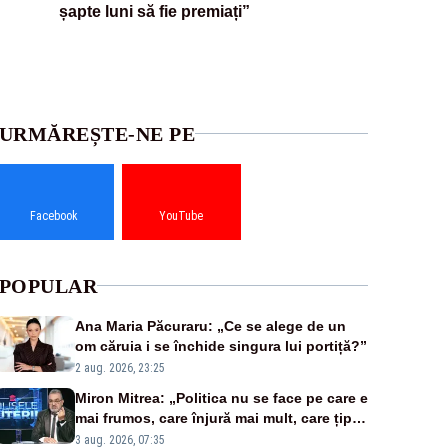
șapte luni să fie premiați”
URMĂREȘTE-NE PE
Facebook
YouTube
POPULAR
Ana Maria Păcuraru: „Ce se alege de un
om căruia i se închide singura lui portiță?”
2 aug. 2026, 23:25
Miron Mitrea: „Politica nu se face pe care e
mai frumos, care înjură mai mult, care țipă
mai tare, ci pe proiecte”
3 aug. 2026, 07:35