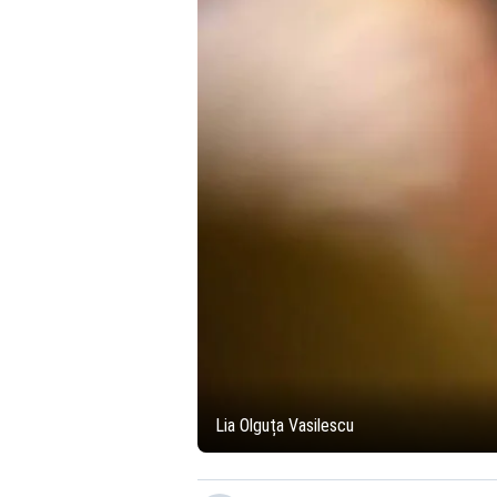
Lia Olguța Vasilescu