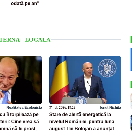
odată pe an"
NTERNA - LOCALA
Realitatea Ecologista
31 iul. 2026, 18:29
Ionuț Nichita
u îi torpilează pe
Stare de alertă energetică la
uterii: Cine vrea să
nivelul României, pentru luna
mnă să fii prost,
august. Ilie Bolojan a anunțat