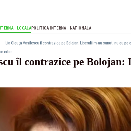
NTERNA - LOCALA
POLITICA INTERNA - NATIONALA
Lia Olguța Vasilescu îl contrazice pe Bolojan: Liberalii m-au sunat, nu eu pe e
in citire
scu îl contrazice pe Bolojan: 