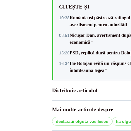
CITEȘTE ȘI
România își păstrează ratingul 
10:38
avertisment pentru autorități
Nicușor Dan, avertisment după 
08:51
economică”
PSD, replică dură pentru Boloj
15:26
Ilie Bolojan evită un răspuns c
16:34
întotdeauna legea”
Distribuie articolul
Mai multe articole despre
declaratii olguta vasilescu
lia olg