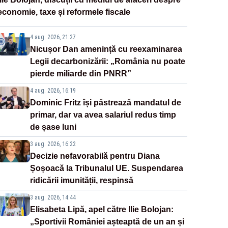
economie, taxe și reformele fiscale
4 aug. 2026, 21:27
Nicușor Dan amenință cu reexaminarea
Legii decarbonizării: „România nu poate
pierde miliarde din PNRR”
4 aug. 2026, 16:19
Dominic Fritz își păstrează mandatul de
primar, dar va avea salariul redus timp
de șase luni
3 aug. 2026, 16:22
Decizie nefavorabilă pentru Diana
Șoșoacă la Tribunalul UE. Suspendarea
ridicării imunității, respinsă
3 aug. 2026, 14:44
Elisabeta Lipă, apel către Ilie Bolojan:
„Sportivii României așteaptă de un an și