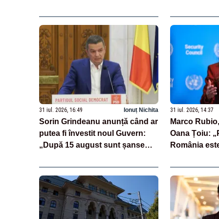
se uită la Ro
31 iul. 2026, 16:49
Ionuț Nichita
31 iul. 2026, 14:37
Sorin Grindeanu anunță când ar
Marco Rubio,
putea fi învestit noul Guvern:
Oana Țoiu: „P
„După 15 august sunt șanse
România este
mai mari”
prețuit”