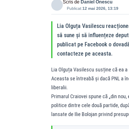
Scris de
Daniel Onescu
Publicat:
12 mai 2026, 13:19
Lia Olguța Vasilescu reacțione
să sune și să influențeze deput
publicat pe Facebook o dovadă 
contacteze pe aceasta.
Lia Olguța Vasilescu susține că ea a f
Aceasta se întreabă și dacă PNL a în
liberalii.
Primarul Craiovei spune că „din nou, e
politice dintre cele două partide, după
lansate de Ilie Bolojan privind presup