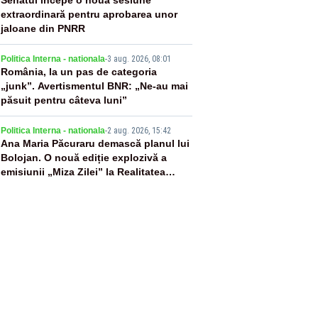
3
extraordinară pentru aprobarea unor
jaloane din PNRR
4
Politica Interna - nationala
-
3 aug. 2026, 08:01
România, la un pas de categoria
„junk”. Avertismentul BNR: „Ne-au mai
păsuit pentru câteva luni”
5
Politica Interna - nationala
-
2 aug. 2026, 15:42
Ana Maria Păcuraru demască planul lui
Bolojan. O nouă ediție explozivă a
emisiunii „Miza Zilei” la Realitatea
PLUS