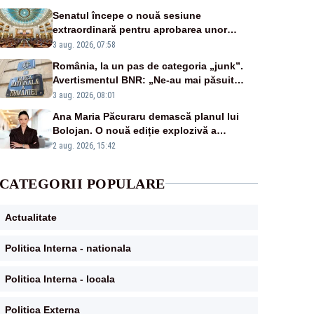
Senatul începe o nouă sesiune
extraordinară pentru aprobarea unor
jaloane din PNRR
3 aug. 2026, 07:58
România, la un pas de categoria „junk”.
Avertismentul BNR: „Ne-au mai păsuit
pentru câteva luni”
3 aug. 2026, 08:01
Ana Maria Păcuraru demască planul lui
Bolojan. O nouă ediție explozivă a
emisiunii „Miza Zilei” la Realitatea PLUS
2 aug. 2026, 15:42
CATEGORII POPULARE
Actualitate
Politica Interna - nationala
Politica Interna - locala
Politica Externa