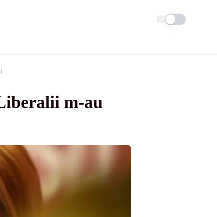
Schimba tema
i
Liberalii m-au