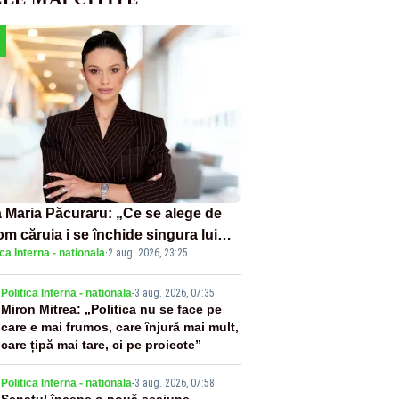
 Maria Păcuraru: „Ce se alege de
om căruia i se închide singura lui
ica Interna - nationala
·
2 aug. 2026, 23:25
tiță?”
2
Politica Interna - nationala
-
3 aug. 2026, 07:35
Miron Mitrea: „Politica nu se face pe
care e mai frumos, care înjură mai mult,
care țipă mai tare, ci pe proiecte”
Politica Interna - nationala
-
3 aug. 2026, 07:58
Senatul începe o nouă sesiune