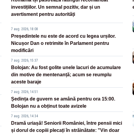
investițiilor. Un semnal pozitiv, dar și un
avertisment pentru autorități
7 aug. 2026, 18:08
Președintele nu este de acord cu legea urșilor.
Nicușor Dan o retrimite în Parlament pentru
modificări
7 aug. 2026, 15:37
Bolojan: Au fost golite unele lacuri de acumulare
din motive de mentenanță; acum se reumplu
aceste baraje
7 aug. 2026, 14:51
Ședința de guvern se amână pentru ora 15:00.
Bolojan nu a obținut toate avizele
7 aug. 2026, 14:34
Dramă uriașă! Seniorii României, între pensii mici
și dorul de copiii plecați în străinătate: "Vin doar