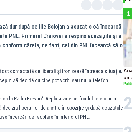
1
ază dur după ce Ilie Bolojan a acuzat-o că încearcă
ații PNL. Primarul Craiovei a respins acuzațiile și a
conform căreia, de fapt, cei din PNL încearcă să o
ost contactată de liberali și ironizează întreaga situație.
Ana
un 
ceput să decidă cu cine pot vorbi sau nu la telefon
Polit
por
 ca la Radio Erevan”. Replica vine pe fondul tensiunilor
 decizia liberalilor de a intra în opoziție și după acuzațiile
use încercări de racolare în interiorul PNL.