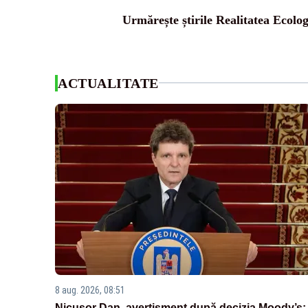
Urmărește știrile Realitatea Ecolog
ACTUALITATE
8 aug. 2026, 08:51
Nicușor Dan, avertisment după decizia Moody’s: