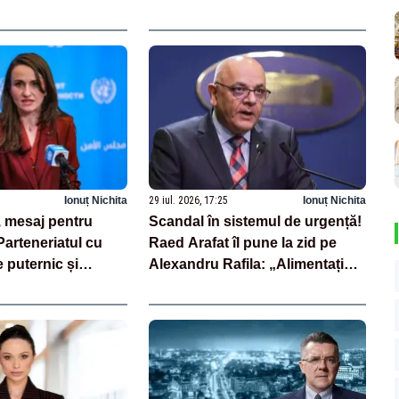
mânia
importuri și posibile restricții –
VIDEO
Ionuț Nichita
29 iul. 2026, 17:25
Ionuț Nichita
 mesaj pentru
Scandal în sistemul de urgență!
arteneriatul cu
Raed Arafat îl pune la zid pe
 puternic și
Alexandru Rafila: „Alimentați
dezbinarea”