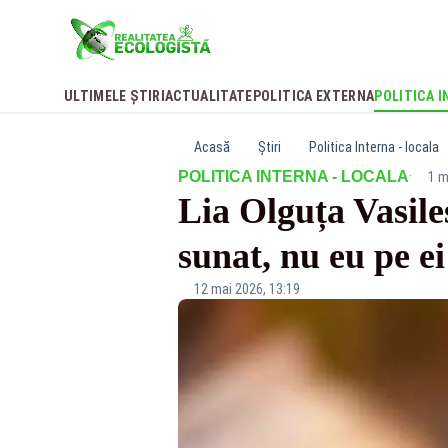
ULTIMELE ȘTIRI
ACTUALITATE
POLITICA EXTERNA
POLITICA I
Acasă
Știri
Politica Interna - locala
·
POLITICA INTERNA - LOCALA
1 m
Lia Olguța Vasile
sunat, nu eu pe ei
12 mai 2026, 13:19