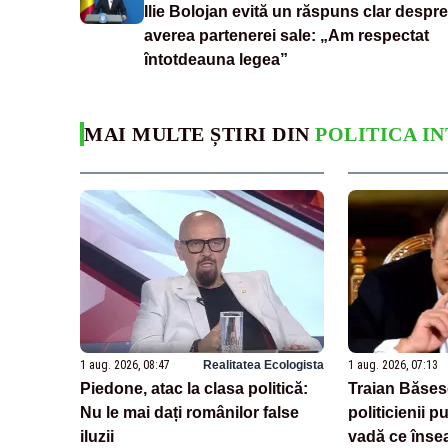
Ilie Bolojan evită un răspuns clar despre
averea partenerei sale: „Am respectat
întotdeauna legea”
MAI MULTE ȘTIRI DIN
POLITICA I
1 aug. 2026, 08:47
Realitatea Ecologista
1 aug. 2026, 07:13
Piedone, atac la clasa politică:
Traian Băsesc
Nu le mai dați românilor false
politicienii p
iluzii
vadă ce însea