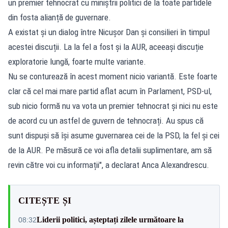
un premier tehnocrat cu miniștrii politici de la toate partidele
din fosta alianță de guvernare.
A existat și un dialog între Nicușor Dan și consilieri în timpul
acestei discuții. La la fel a fost și la AUR, aceeași discuție
exploratorie lungă, foarte multe variante.
Nu se conturează în acest moment nicio variantă. Este foarte
clar că cel mai mare partid aflat acum în Parlament, PSD-ul,
sub nicio formă nu va vota un premier tehnocrat și nici nu este
de acord cu un astfel de guvern de tehnocrați. Au spus că
sunt dispuși să își asume guvernarea cei de la PSD, la fel și cei
de la AUR. Pe măsură ce voi afla detalii suplimentare, am să
revin către voi cu informații", a declarat Anca Alexandrescu.
CITEȘTE ȘI
Liderii politici, așteptați zilele următoare la
08:32