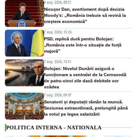
8 aug. 2026, 08:51
Nicușor Dan, avertisment după decizia
Moody’s: „România trebuie să revină la
creștere economică”
7 aug. 2026, 15:26
PSD, replică dură pentru Bolojan:
„România este într-o situație de forță
majoră”
7 aug. 2026, 10:51
Bolojan: Nivelul Dunării asigură o
funcționare a centralei de la Cernavodă
de patru-cinci zile dacă debitele vor
scădea
7 aug. 2026, 09:07
Senatorii și deputații rămân la muncă.
Sesiunea extraordinară, prelungită până
la votul pe legea salarizării
POLITICA INTERNA - NATIONALA