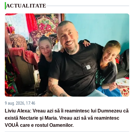
ACTUALITATE
9 aug. 2026, 17:46
Liviu Alexa: Vreau azi sǎ îi reamintesc lui Dumnezeu cǎ
existǎ Nectarie şi Maria. Vreau azi sǎ vǎ reamintesc
VOUǍ care e rostul Oamenilor.