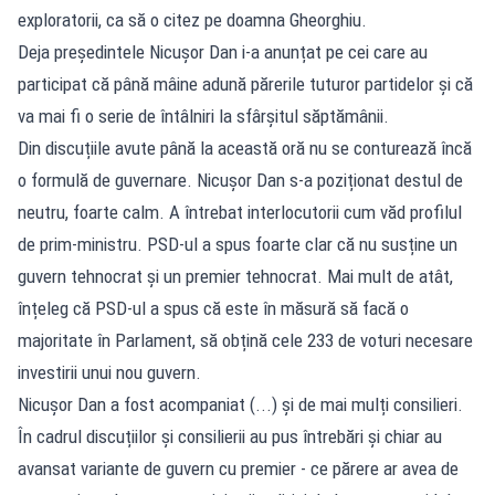
exploratorii, ca să o citez pe doamna Gheorghiu.
Deja președintele Nicușor Dan i-a anunțat pe cei care au
participat că până mâine adună părerile tuturor partidelor și că
va mai fi o serie de întâlniri la sfârșitul săptămânii.
Din discuțiile avute până la această oră nu se conturează încă
o formulă de guvernare. Nicușor Dan s-a poziționat destul de
neutru, foarte calm. A întrebat interlocutorii cum văd profilul
de prim-ministru. PSD-ul a spus foarte clar că nu susține un
guvern tehnocrat și un premier tehnocrat. Mai mult de atât,
înțeleg că PSD-ul a spus că este în măsură să facă o
majoritate în Parlament, să obțină cele 233 de voturi necesare
investirii unui nou guvern.
Nicușor Dan a fost acompaniat (...) și de mai mulți consilieri.
În cadrul discuțiilor și consilierii au pus întrebări și chiar au
avansat variante de guvern cu premier - ce părere ar avea de