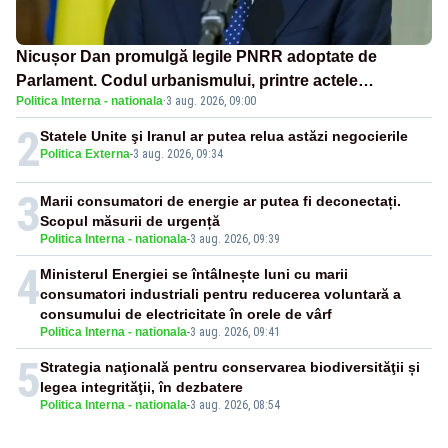
Nicușor Dan promulgă legile PNRR adoptate de
Parlament. Codul urbanismului, printre actele
Politica Interna - nationala
·
3 aug. 2026, 09:00
normative vizate
2
Statele Unite şi Iranul ar putea relua astăzi negocierile
Politica Externa
-
3 aug. 2026, 09:34
3
Marii consumatori de energie ar putea fi deconectați.
Scopul măsurii de urgență
Politica Interna - nationala
-
3 aug. 2026, 09:39
4
Ministerul Energiei se întâlnește luni cu marii
consumatori industriali pentru reducerea voluntară a
consumului de electricitate în orele de vârf
Politica Interna - nationala
-
3 aug. 2026, 09:41
5
Strategia naţională pentru conservarea biodiversităţii și
legea integrităţii, în dezbatere
Politica Interna - nationala
-
3 aug. 2026, 08:54