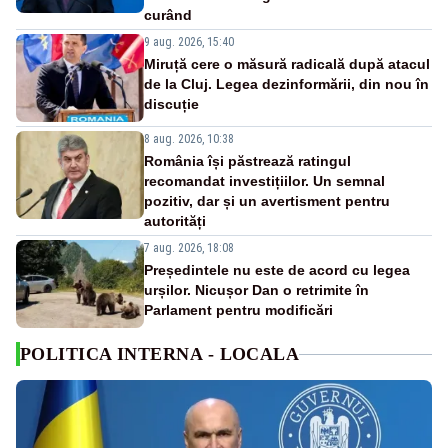
curând
9 aug. 2026, 15:40
Miruță cere o măsură radicală după atacul
de la Cluj. Legea dezinformării, din nou în
discuție
8 aug. 2026, 10:38
România își păstrează ratingul
recomandat investițiilor. Un semnal
pozitiv, dar și un avertisment pentru
autorități
7 aug. 2026, 18:08
Președintele nu este de acord cu legea
urșilor. Nicușor Dan o retrimite în
Parlament pentru modificări
POLITICA INTERNA - LOCALA