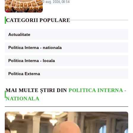
dezbatere
3 aug. 2026, 08:54
CATEGORII POPULARE
Actualitate
Politica Interna - nationala
Politica Interna - locala
Politica Externa
MAI MULTE ȘTIRI DIN
POLITICA INTERNA -
NATIONALA