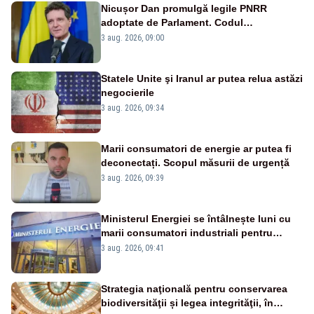
Nicușor Dan promulgă legile PNRR
adoptate de Parlament. Codul
urbanismului, printre actele normative
3 aug. 2026, 09:00
vizate
Statele Unite şi Iranul ar putea relua astăzi
negocierile
3 aug. 2026, 09:34
Marii consumatori de energie ar putea fi
deconectați. Scopul măsurii de urgență
3 aug. 2026, 09:39
Ministerul Energiei se întâlnește luni cu
marii consumatori industriali pentru
reducerea voluntară a consumului de
3 aug. 2026, 09:41
electricitate în orele de vârf
Strategia naţională pentru conservarea
biodiversităţii și legea integrităţii, în