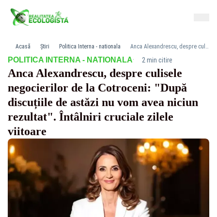
Acasă
Știri
Politica Interna - nationala
Anca Alexandrescu, despre culisele negocierilor de la Cotroceni: "După discuțiile de astăzi nu vom avea niciun rezultat". Întâlniri cruciale zilele viitoare
·
POLITICA INTERNA - NATIONALA
2 min citire
Anca Alexandrescu, despre culisele
negocierilor de la Cotroceni: "După
discuțiile de astăzi nu vom avea niciun
rezultat". Întâlniri cruciale zilele
viitoare