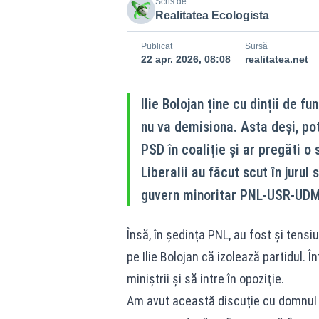
Scris de
Realitatea Ecologista
Publicat
Sursă
22 apr. 2026, 08:08
realitatea.net
Ilie Bolojan ține cu dinții de f
nu va demisiona. Asta deși, pot
PSD în coaliție și ar pregăti o
Liberalii au făcut scut în juru
guvern minoritar PNL-USR-UDMR 
Însă, în ședința PNL, au fost și tens
pe Ilie Bolojan că izolează partidul. 
miniştrii şi să intre în opoziţie.
Am avut această discuție cu domnul 