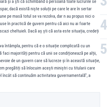
iară și a ști că schimbând o persoană toate lucrurile se
ar, dacă există niște soluții pe care le are în sertar
une pe masă totul se va rezolva, dar n au propus nici o
puse în practică de guvern pentru că aici nu ai foarte
i scazi cheltuieli. Dacă aș ști că asta este situația, credeți
va întâmpla, pentru că e o situație complicată cu un
 faci majorități pentru că unii se condiționează pe alții,
nevoie de un guvern care să lucreze și în această situație,
em pregătiți să înlocuim acești miniștri cu titularii care
el încât să continuăm activitatea guvernamentală", a