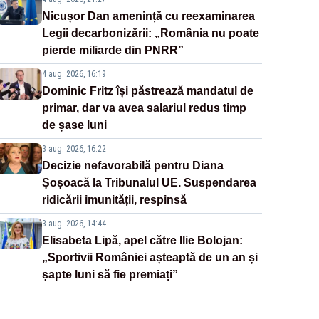
Nicușor Dan amenință cu reexaminarea
Legii decarbonizării: „România nu poate
pierde miliarde din PNRR”
4 aug. 2026, 16:19
Dominic Fritz își păstrează mandatul de
primar, dar va avea salariul redus timp
de șase luni
3 aug. 2026, 16:22
Decizie nefavorabilă pentru Diana
Șoșoacă la Tribunalul UE. Suspendarea
ridicării imunității, respinsă
3 aug. 2026, 14:44
Elisabeta Lipă, apel către Ilie Bolojan:
„Sportivii României așteaptă de un an și
șapte luni să fie premiați”