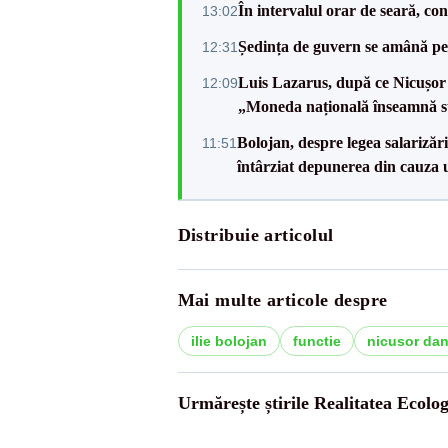
În intervalul orar de seară, c
13:02
Ședința de guvern se amână pen
12:31
Luis Lazarus, după ce Nicușor 
12:09
„Moneda națională înseamnă s
Bolojan, despre legea salarizăr
11:51
întârziat depunerea din cauza u
Distribuie articolul
Mai multe articole despre
ilie bolojan
functie
nicusor da
Urmărește știrile Realitatea Ecolog