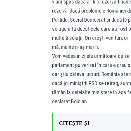
v am spus dacă ar fi o rezervă financ
rezolvă, dacă problemele României disp
Partidul Social Democrat și dacă le p
soluție alta decât cele care au fost 
multe ă soluții. Ori crești venituri, or
mă, mâine n-aș mai fi.
Vom vedea în zilele următoare ce se 
parlament pulverizat în care e greu să
dar știu câteva lucruri. România are 
dacă joi miniștrii PSD se retrag, sunt
rămân la celelalte ministere în așa f
declarat Bolojan.
CITEȘTE ȘI