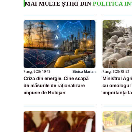
MAI MULTE ȘTIRI DIN
POLITICA I
7 aug. 2026, 10:43
Stoica Marian
7 aug. 2026, 08:52
Criza din energie. Cine scapă
Ministrul Agri
de măsurile de raționalizare
cu omologul 
impuse de Bolojan
importanța fac
tranzitului,pr
carcaselor de
animalelor vii