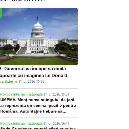
: Guvernul va începe să emită
apoarte cu imaginea lui Donald
ica Externa
·
31 iul. 2026, 15:20
mp începând cu 8 august
2
Politica Interna - nationala
-
31 iul. 2026, 15:51
UMPMV: Menținerea ratingului de țară
ar reprezenta un semnal pozitiv pentru
România. Autoritățile trebuie să
continue consolidarea stabilității
economice și financiare
Politica Interna - nationala
-
31 iul. 2026, 16:49
Sorin Grindeanu anunță când ar putea