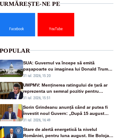
URMĂREȘTE-NE PE
Facebook
YouTube
POPULAR
SUA: Guvernul va începe să emită
paşapoarte cu imaginea lui Donald Trump
începând cu 8 august
31 iul. 2026, 15:20
UMPMV: Menținerea ratingului de țară ar
reprezenta un semnal pozitiv pentru
România. Autoritățile trebuie să continue
31 iul. 2026, 15:51
consolidarea stabilității economice și
Sorin Grindeanu anunță când ar putea fi
financiare
învestit noul Guvern: „După 15 august
sunt șanse mai mari”
31 iul. 2026, 16:49
Stare de alertă energetică la nivelul
României, pentru luna august. Ilie Bolojan