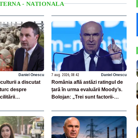
NTERNA - NATIONALA
Daniel Onescu
7 aug. 2026, 08:42
Daniel Onescu
culturii a discutat
România află astăzi ratingul de
turc despre
țară în urma evaluării Moody’s.
ilitării
Bolojan: „Trei sunt factorii-
in Turcia, a
cheie care stau la baza acestor
 ovine și al
evaluări”