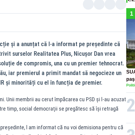
1
uncție și a anunțat că l-a informat pe președinte că
rivit surselor Realitatea Plus, Nicușor Dan vrea
 soluție de compromis, una cu un premier tehnocrat.
l său, iar premierul a primit mandat să negocieze un
SUA
paş
și minorități cu el în funcția de premier.
Polit
Tru
iuni. Unii membrii au cerut împăcarea cu PSD și l-au acuzat
Între timp, social democraţii se pregătesc să îşi retragă
președinte, l am informat că nu voi demisiona pentru că