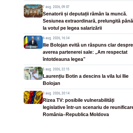
7 aug. 2026, 09:07
Senatorii și deputații rămân la muncă.
Sesiunea extraordinară, prelungită până
la votul pe legea salarizării
6 aug. 2026, 16:34
Ilie Bolojan evită un răspuns clar despre
averea partenerei sale: „Am respectat
întotdeauna legea”
5 aug. 2026, 22:15
Laurențiu Botin a descins la vila lui Ilie
Bolojan
3 aug. 2026, 20:14
Rizea TV: posibile vulnerabilități
legislative într-un scenariu de reunificar
România–Republica Moldova