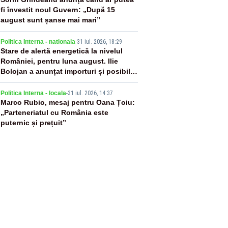
3
fi învestit noul Guvern: „După 15
august sunt șanse mai mari”
4
Politica Interna - nationala
-
31 iul. 2026, 18:29
Stare de alertă energetică la nivelul
României, pentru luna august. Ilie
Bolojan a anunțat importuri și posibile
restricții – VIDEO
5
Politica Interna - locala
-
31 iul. 2026, 14:37
Marco Rubio, mesaj pentru Oana Țoiu:
„Parteneriatul cu România este
puternic și prețuit”