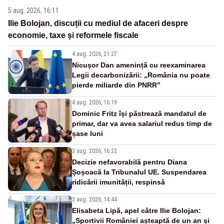
5 aug. 2026, 16:11
Ilie Bolojan, discuții cu mediul de afaceri despre
economie, taxe și reformele fiscale
4 aug. 2026, 21:27
Nicușor Dan amenință cu reexaminarea
Legii decarbonizării: „România nu poate
pierde miliarde din PNRR”
4 aug. 2026, 16:19
Dominic Fritz își păstrează mandatul de
primar, dar va avea salariul redus timp de
șase luni
3 aug. 2026, 16:22
Decizie nefavorabilă pentru Diana
Șoșoacă la Tribunalul UE. Suspendarea
ridicării imunității, respinsă
3 aug. 2026, 14:44
Elisabeta Lipă, apel către Ilie Bolojan:
„Sportivii României așteaptă de un an și