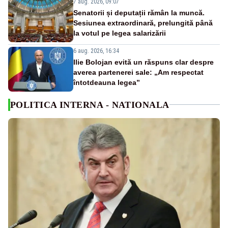
7 aug. 2026, 09:07
Senatorii și deputații rămân la muncă.
Sesiunea extraordinară, prelungită până
la votul pe legea salarizării
6 aug. 2026, 16:34
Ilie Bolojan evită un răspuns clar despre
averea partenerei sale: „Am respectat
întotdeauna legea”
POLITICA INTERNA - NATIONALA