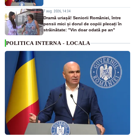
7 aug. 2026, 14:34
Dramă uriașă! Seniorii României, între
pensii mici și dorul de copiii plecați în
străinătate: "Vin doar odată pe an"
POLITICA INTERNA - LOCALA