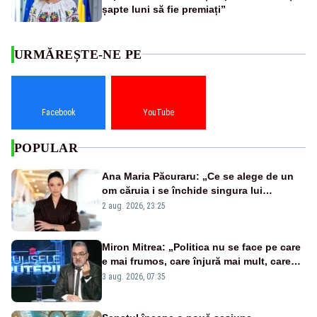
șapte luni să fie premiați”
URMĂREȘTE-NE PE
Facebook
YouTube
POPULAR
Ana Maria Păcuraru: „Ce se alege de un
om căruia i se închide singura lui
portiță?”
2 aug. 2026, 23:25
Miron Mitrea: „Politica nu se face pe care
e mai frumos, care înjură mai mult, care
țipă mai tare, ci pe proiecte”
3 aug. 2026, 07:35