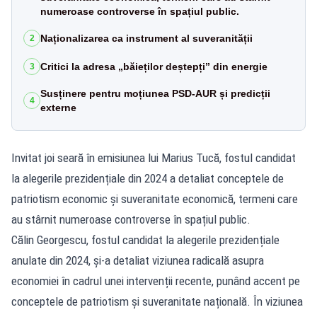
numeroase controverse în spațiul public.
Naționalizarea ca instrument al suveranității
2
Critici la adresa „băieților deștepți” din energie
3
Susținere pentru moțiunea PSD-AUR și predicții
4
externe
Invitat joi seară în emisiunea lui Marius Tucă, fostul candidat
la alegerile prezidențiale din 2024 a detaliat conceptele de
patriotism economic și suveranitate economică, termeni care
au stârnit numeroase controverse în spațiul public.
Călin Georgescu, fostul candidat la alegerile prezidențiale
anulate din 2024, și-a detaliat viziunea radicală asupra
economiei în cadrul unei intervenții recente, punând accent pe
conceptele de patriotism și suveranitate națională. În viziunea