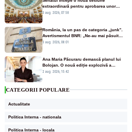
Senatul începe o nouă sesiune
extraordinară pentru aprobarea unor
jaloane din PNRR
3 aug. 2026, 07:58
România, la un pas de categoria „junk”.
Avertismentul BNR: „Ne-au mai păsuit
pentru câteva luni”
3 aug. 2026, 08:01
Ana Maria Păcuraru demască planul lui
Bolojan. O nouă ediție explozivă a
emisiunii „Miza Zilei” la Realitatea PLUS
2 aug. 2026, 15:42
CATEGORII POPULARE
Actualitate
Politica Interna - nationala
Politica Interna - locala