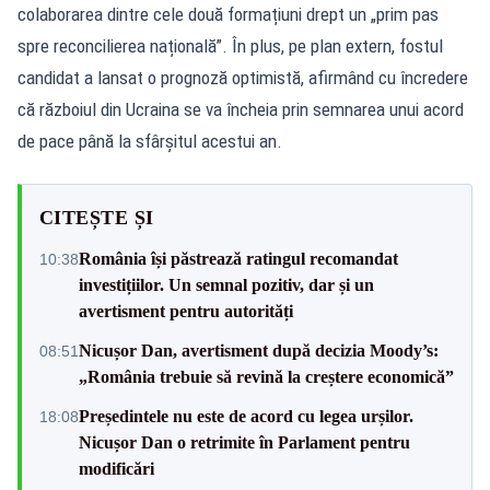
colaborarea dintre cele două formațiuni drept un „prim pas
spre reconcilierea națională”. În plus, pe plan extern, fostul
candidat a lansat o prognoză optimistă, afirmând cu încredere
că războiul din Ucraina se va încheia prin semnarea unui acord
de pace până la sfârșitul acestui an.
CITEȘTE ȘI
România își păstrează ratingul recomandat
10:38
investițiilor. Un semnal pozitiv, dar și un
avertisment pentru autorități
Nicușor Dan, avertisment după decizia Moody’s:
08:51
„România trebuie să revină la creștere economică”
Președintele nu este de acord cu legea urșilor.
18:08
Nicușor Dan o retrimite în Parlament pentru
modificări