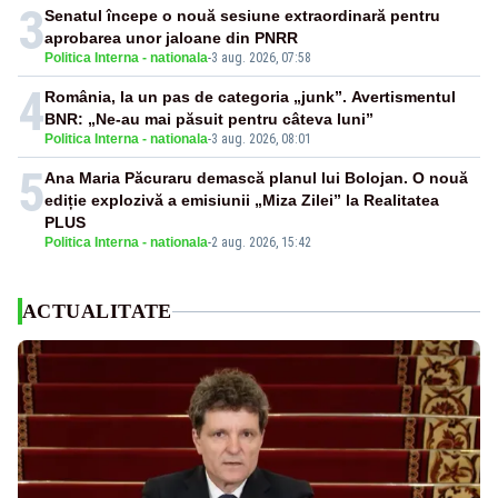
3
Senatul începe o nouă sesiune extraordinară pentru
aprobarea unor jaloane din PNRR
Politica Interna - nationala
-
3 aug. 2026, 07:58
4
România, la un pas de categoria „junk”. Avertismentul
BNR: „Ne-au mai păsuit pentru câteva luni”
Politica Interna - nationala
-
3 aug. 2026, 08:01
5
Ana Maria Păcuraru demască planul lui Bolojan. O nouă
ediție explozivă a emisiunii „Miza Zilei” la Realitatea
PLUS
Politica Interna - nationala
-
2 aug. 2026, 15:42
ACTUALITATE