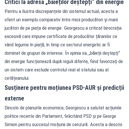
Critici la adresa „băieților deștepți” din energie
Pentru a ilustra discrepanțele din sistemul actual, acesta a
oferit un exemplu comparativ între micii producători și marii
jucători de pe piața de energie. Georgescu a criticat birocrația
excesivă care impune certificate de producător țăranilor ce
vând legume în piață, în timp ce sectorul energetic ar fi
dominat de grupuri de interese. În opinia sa, „băieții deștepți”
din energie funcționează după reguli diferite, fiind favorizați de
un sistem care exclude controlul real al statului sau al
cetățeanului.
Susținere pentru moțiunea PSD-AUR și predicții
externe
Dincolo de planurile economice, Georgescu a salutat acțiunile
politice recente din Parlament, felicitând PSD și pe George
Simion pentru succesul moțiunii de cenzură. Acesta a descris