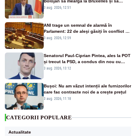
Bolojan să meargă la Bruxelles și să
amâne închiderea termocentralelor” –
3 aug. 2026, 12:51
VIDEO
ANI trage un semnal de alarmă în
Parlament: 22 de aleși găsiți în conflict de
interese au rămas în funcții
3 aug. 2026, 12:59
Senatorul Paul-Ciprian Pintea, ales la POT
și trecut la PSD, a condus din nou cu
permisul suspendat și nu a oprit la
3 aug. 2026, 13:12
semnalul poliției
Bușoi: Nu am văzut intenții ale furnizorilor
care fac contracte noi de a crește prețul
3 aug. 2026, 11:18
CATEGORII POPULARE
Actualitate