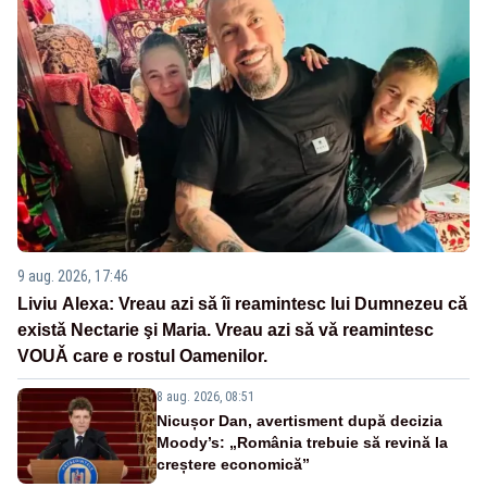
9 aug. 2026, 17:46
Liviu Alexa: Vreau azi sǎ îi reamintesc lui Dumnezeu cǎ
existǎ Nectarie şi Maria. Vreau azi sǎ vǎ reamintesc
VOUǍ care e rostul Oamenilor.
8 aug. 2026, 08:51
Nicușor Dan, avertisment după decizia
Moody’s: „România trebuie să revină la
creștere economică”