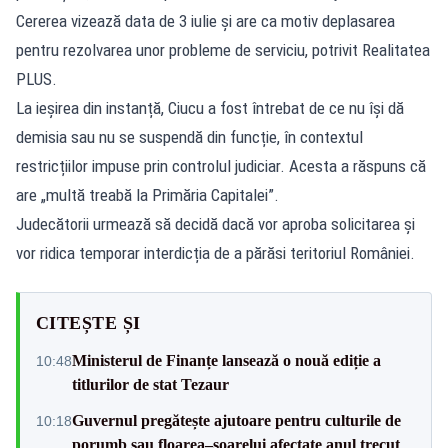
Cererea vizează data de 3 iulie și are ca motiv deplasarea
pentru rezolvarea unor probleme de serviciu, potrivit Realitatea
PLUS.
La ieșirea din instanță, Ciucu a fost întrebat de ce nu își dă
demisia sau nu se suspendă din funcție, în contextul
restricțiilor impuse prin controlul judiciar. Acesta a răspuns că
are „multă treabă la Primăria Capitalei”.
Judecătorii urmează să decidă dacă vor aproba solicitarea și
vor ridica temporar interdicția de a părăsi teritoriul României.
CITEȘTE ȘI
Ministerul de Finanțe lansează o nouă ediție a
10:48
titlurilor de stat Tezaur
Guvernul pregătește ajutoare pentru culturile de
10:18
porumb sau floarea–soarelui afectate anul trecut