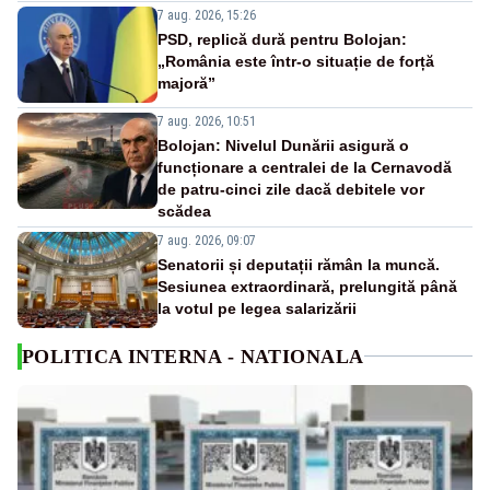
7 aug. 2026, 15:26
PSD, replică dură pentru Bolojan:
„România este într-o situație de forță
majoră”
7 aug. 2026, 10:51
Bolojan: Nivelul Dunării asigură o
funcționare a centralei de la Cernavodă
de patru-cinci zile dacă debitele vor
scădea
7 aug. 2026, 09:07
Senatorii și deputații rămân la muncă.
Sesiunea extraordinară, prelungită până
la votul pe legea salarizării
POLITICA INTERNA - NATIONALA