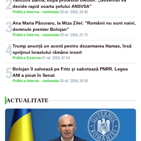
2
Tanczos Barna, după protestul oierilor: „Guvernul va
decide rapid soarta șefului ANSVSA”
Politica Interna - nationala
-
30 iul. 2026, 20:43
3
Ana Maria Păcuraru, la Miza Zilei: ”Românii nu sunt naivi,
domnule premier Bolojan”
Politica Interna - nationala
-
30 iul. 2026, 22:15
4
Trump anunță un acord pentru dezarmarea Hamas, însă
sprijinul Israelului rămâne incert
Politica Externa
-
31 iul. 2026, 07:54
5
Bolojan îl salvează pe Fritz și sabotează PNRR. Legea
ANI a picat în Senat
Politica Interna - nationala
-
30 iul. 2026, 20:38
ACTUALITATE