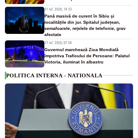
31 iul. 2026, 18:33
Pană masivă de curent în Sibiu și
localitățile din jur. Spitalul județean,
semafoarele, rețelele de telefonie, grav
afectate
31 iul. 2026, 07:58
Guvernul marchează Ziua Mondială
împotriva Traficului de Persoane: Palatul
Victoria, iluminat în albastru
POLITICA INTERNA - NATIONALA