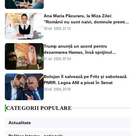
Ana Maria Păcuraru, la Miza Zilei:
”Românii nu sunt naivi, domnule premier
Bolojan”
30 iul. 2026, 22:15
Trump anunță un acord pentru
dezarmarea Hamas, însă sprijinul
Israelului rămâne incert
31 iul. 2026, 07:54
Bolojan îl salvează pe Fritz și sabotează
PNRR. Legea ANI a picat în Senat
30 iul. 2026, 20:38
CATEGORII POPULARE
Actualitate
Politica Interna - nationala