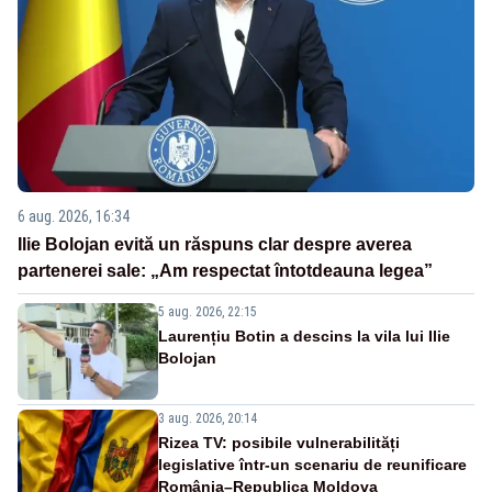
6 aug. 2026, 16:34
Ilie Bolojan evită un răspuns clar despre averea
partenerei sale: „Am respectat întotdeauna legea”
5 aug. 2026, 22:15
Laurențiu Botin a descins la vila lui Ilie
Bolojan
3 aug. 2026, 20:14
Rizea TV: posibile vulnerabilități
legislative într-un scenariu de reunificare
România–Republica Moldova