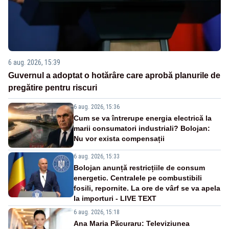
6 aug. 2026, 15:39
Guvernul a adoptat o hotărâre care aprobă planurile de
pregătire pentru riscuri
6 aug. 2026, 15:36
Cum se va întrerupe energia electrică la
marii consumatori industriali? Bolojan:
Nu vor exista compensații
6 aug. 2026, 15:33
Bolojan anunță restricțiile de consum
energetic. Centralele pe combustibili
fosili, repornite. La ore de vârf se va apela
la importuri - LIVE TEXT
6 aug. 2026, 15:18
Ana Maria Păcuraru: Televiziunea