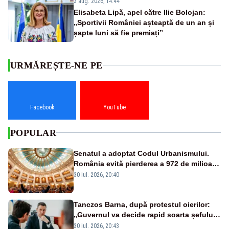
3 aug. 2026, 14:44
Elisabeta Lipă, apel către Ilie Bolojan:
„Sportivii României așteaptă de un an și
șapte luni să fie premiați”
URMĂREȘTE-NE PE
Facebook
YouTube
POPULAR
Senatul a adoptat Codul Urbanismului.
România evită pierderea a 972 de milioane
de euro din PNRR
30 iul. 2026, 20:40
Tanczos Barna, după protestul oierilor:
„Guvernul va decide rapid soarta șefului
ANSVSA”
30 iul. 2026, 20:43