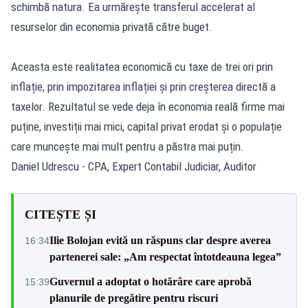
schimbă natura. Ea urmărește transferul accelerat al
resurselor din economia privată către buget.
Aceasta este realitatea economică cu taxe de trei ori prin
inflație, prin impozitarea inflației și prin creșterea directă a
taxelor. Rezultatul se vede deja în economia reală firme mai
puține, investiții mai mici, capital privat erodat și o populație
care muncește mai mult pentru a păstra mai puțin.
Daniel Udrescu - CPA, Expert Contabil Judiciar, Auditor
CITEȘTE ȘI
Ilie Bolojan evită un răspuns clar despre averea
16:34
partenerei sale: „Am respectat întotdeauna legea”
Guvernul a adoptat o hotărâre care aprobă
15:39
planurile de pregătire pentru riscuri