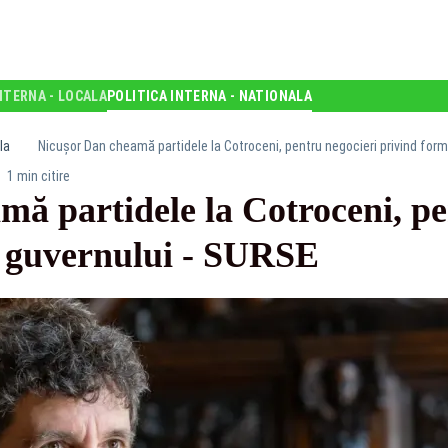
NTERNA - LOCALA
POLITICA INTERNA - NATIONALA
la
Nicușor Dan cheamă partidele la Cotroceni, pentru negocieri privind for
1 min citire
ă partidele la Cotroceni, pe
 guvernului - SURSE