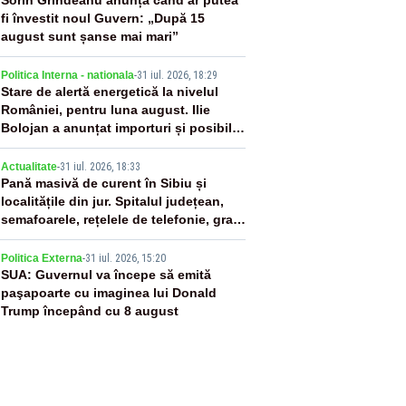
2
Sorin Grindeanu anunță când ar putea
fi învestit noul Guvern: „După 15
august sunt șanse mai mari”
3
Politica Interna - nationala
-
31 iul. 2026, 18:29
Stare de alertă energetică la nivelul
României, pentru luna august. Ilie
Bolojan a anunțat importuri și posibile
restricții – VIDEO
4
Actualitate
-
31 iul. 2026, 18:33
Pană masivă de curent în Sibiu și
localitățile din jur. Spitalul județean,
semafoarele, rețelele de telefonie, grav
afectate
5
Politica Externa
-
31 iul. 2026, 15:20
SUA: Guvernul va începe să emită
paşapoarte cu imaginea lui Donald
Trump începând cu 8 august