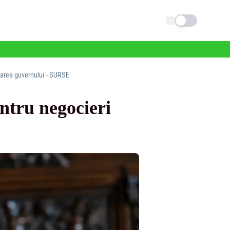
Schimba tema
marea guvernului - SURSE
ntru negocieri