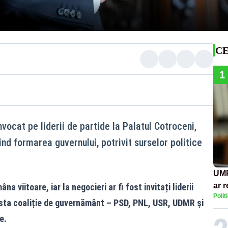
CE
1
vocat pe liderii de partide la Palatul Cotroceni,
ind formarea guvernului, potrivit surselor politice
UMP
ar 
a viitoare, iar la negocieri ar fi fost invitați liderii
Polit
Rom
fosta coaliție de guvernământ – PSD, PNL, USR, UDMR și
cont
e.
eco