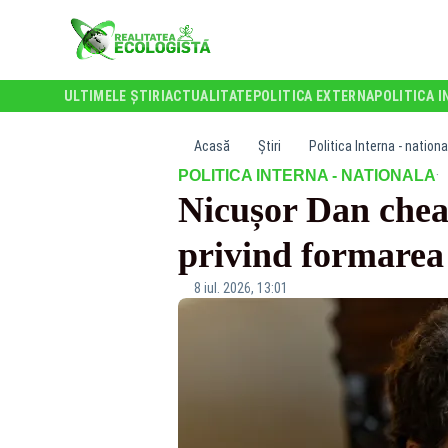
ULTIMELE ȘTIRI
ACTUALITATE
POLITICA EXTERNA
POLITICA I
Acasă
Știri
Politica Interna - nationa
·
POLITICA INTERNA - NATIONALA
Nicușor Dan cheam
privind formarea
8 iul. 2026, 13:01