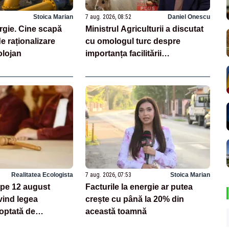
Stoica Marian
7 aug. 2026, 08:52
Daniel Onescu
rgie. Cine scapă
Ministrul Agriculturii a discutat
e raționalizare
cu omologul turc despre
lojan
importanța facilitării
tranzitului,prin Turcia, a
carcaselor de ovine și al
animalelor vii
Realitatea Ecologista
7 aug. 2026, 07:53
Stoica Marian
pe 12 august
Facturile la energie ar putea
vind legea
crește cu până la 20% din
doptată de
această toamnă