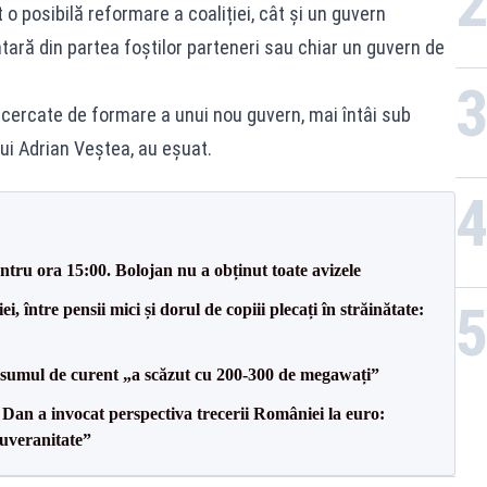
t o posibilă reformare a coaliției, cât și un guvern
ară din partea foștilor parteneri sau chiar un guvern de
ncercate de formare a unui nou guvern, mai întâi sub
ui Adrian Veștea, au eșuat.
tru ora 15:00. Bolojan nu a obținut toate avizele
 între pensii mici și dorul de copiii plecați în străinătate:
onsumul de curent „a scăzut cu 200-300 de megawați”
Dan a invocat perspectiva trecerii României la euro:
uveranitate”