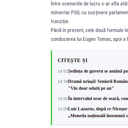
Între scenariile de lucru s-ar afla atâ
minoritar PSD, cu susținere parlament
tranziție.
Până în prezent, cele două formule î
conducerea lui Eugen Tomac, apoi a l
CITEȘTE ȘI
Ședința de guvern se amână pen
14:51
Dramă uriașă! Seniorii României,
14:34
"Vin doar odată pe an"
În intervalul orar de seară, c
13:02
Luis Lazarus, după ce Nicușor 
12:09
„Moneda națională înseamnă s