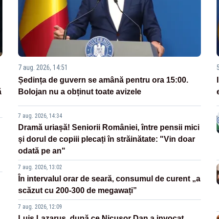
7 aug. 2026, 14:51
Ședința de guvern se amână pentru ora 15:00.
ă
Bolojan nu a obținut toate avizele
7 aug. 2026, 14:34
Dramă uriașă! Seniorii României, între pensii mici
și dorul de copiii plecați în străinătate: "Vin doar
odată pe an"
7 aug. 2026, 13:02
În intervalul orar de seară, consumul de curent „a
scăzut cu 200-300 de megawați”
7 aug. 2026, 12:09
Luis Lazarus, după ce Nicușor Dan a invocat