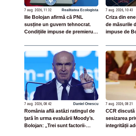
7 aug. 2026, 11:32
Realitatea Ecologista
7 aug. 2026, 10:43
Ilie Bolojan afirmă că PNL
Criza din ene
susține un guvern tehnocrat.
de măsurile d
Condițiile impuse de premierul
impuse de Bo
demis
7 aug. 2026, 08:42
Daniel Onescu
7 aug. 2026, 08:21
România află astăzi ratingul de
CCR discută 
țară în urma evaluării Moody’s.
sesizarea pri
Bolojan: „Trei sunt factorii-
integrității a
cheie care stau la baza acestor
Parlament