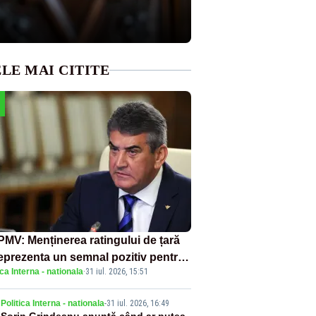
LE MAI CITITE
MV: Menținerea ratingului de țară
reprezenta un semnal pozitiv pentru
ica Interna - nationala
·
31 iul. 2026, 15:51
ânia. Autoritățile trebuie să
inue consolidarea stabilității
Politica Interna - nationala
-
31 iul. 2026, 16:49
nomice și financiare