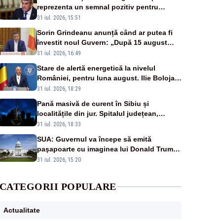
reprezenta un semnal pozitiv pentru
România. Autoritățile trebuie să continue
31 iul. 2026, 15:51
consolidarea stabilității economice și
Sorin Grindeanu anunță când ar putea fi
financiare
învestit noul Guvern: „După 15 august
sunt șanse mai mari”
31 iul. 2026, 16:49
Stare de alertă energetică la nivelul
României, pentru luna august. Ilie Bolojan
a anunțat importuri și posibile restricții –
31 iul. 2026, 18:29
VIDEO
Pană masivă de curent în Sibiu și
localitățile din jur. Spitalul județean,
semafoarele, rețelele de telefonie, grav
31 iul. 2026, 18:33
afectate
SUA: Guvernul va începe să emită
paşapoarte cu imaginea lui Donald Trump
începând cu 8 august
31 iul. 2026, 15:20
CATEGORII POPULARE
Actualitate