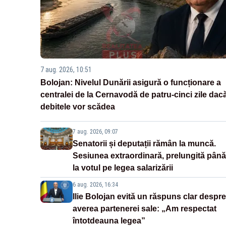
7 aug. 2026, 10:51
Bolojan: Nivelul Dunării asigură o funcționare a
centralei de la Cernavodă de patru-cinci zile dac
debitele vor scădea
7 aug. 2026, 09:07
Senatorii și deputații rămân la muncă.
Sesiunea extraordinară, prelungită până
la votul pe legea salarizării
6 aug. 2026, 16:34
Ilie Bolojan evită un răspuns clar despre
averea partenerei sale: „Am respectat
întotdeauna legea”