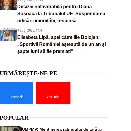
Decizie nefavorabilă pentru Diana
Șoșoacă la Tribunalul UE. Suspendarea
ridicării imunității, respinsă
3 aug. 2026, 14:44
Elisabeta Lipă, apel către Ilie Bolojan:
„Sportivii României așteaptă de un an și
șapte luni să fie premiați”
URMĂREȘTE-NE PE
Facebook
YouTube
POPULAR
UMPMV: Menținerea ratingului de țară ar