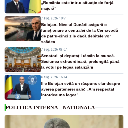
„România este într-o situație de forță
majoră”
7 aug. 2026, 10:51
Bolojan: Nivelul Dunării asigură o
funcționare a centralei de la Cernavodă
de patru-cinci zile dacă debitele vor
scădea
7 aug. 2026, 09:07
Senatorii și deputații rămân la muncă.
Sesiunea extraordinară, prelungită până
la votul pe legea salarizării
6 aug. 2026, 16:34
Ilie Bolojan evită un răspuns clar despre
averea partenerei sale: „Am respectat
întotdeauna legea”
POLITICA INTERNA - NATIONALA