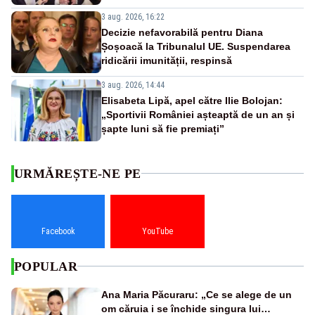
3 aug. 2026, 16:22
Decizie nefavorabilă pentru Diana
Șoșoacă la Tribunalul UE. Suspendarea
ridicării imunității, respinsă
3 aug. 2026, 14:44
Elisabeta Lipă, apel către Ilie Bolojan:
„Sportivii României așteaptă de un an și
șapte luni să fie premiați”
URMĂREȘTE-NE PE
Facebook
YouTube
POPULAR
Ana Maria Păcuraru: „Ce se alege de un
om căruia i se închide singura lui