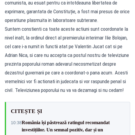
comunista, au esuat pentru ca intotdeauna libertatea de
exprimare, garantata de Constituție, a fost mai presus de orice
operatiune plasmuita in laboratoare subterane.
Suntem constienti ca toate aceste actiuni sunt coordonate la
nivel inalt, la ordinul direct al premierului interimar Ilie Bolojan,
cel care i-a numit in functii atat pe Valentin Jucat cat si pe
Adrian Nica, si care nu accepta ca postul nostru de televiziune
prezinta poporului roman adevarul necosmetizat despre
dezastrul guvernarii pe care a coordonat-o pana acum. Acesti
vremelnici vor fi actionati in judecata si vor raspunde penal si
civil. Televiziunea poporului nu va va dezamagi si nu cedam!
CITEȘTE ȘI
România își păstrează ratingul recomandat
10:38
investițiilor. Un semnal pozitiv, dar și un