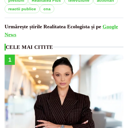
presiuni
Realitatea Plus
televiziune
actionari
reactii publice
cna
Urmărește știrile Realitatea Ecologista și pe
Google
News
CELE MAI CITITE
1