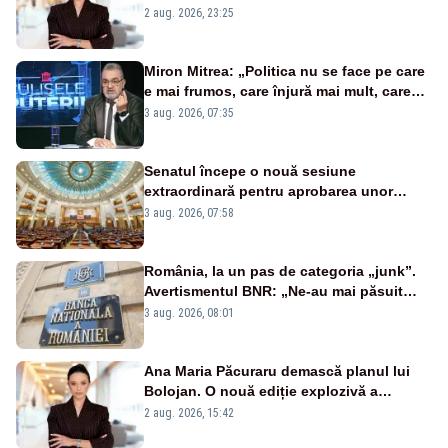
portiță?”
2 aug. 2026, 23:25
Miron Mitrea: „Politica nu se face pe care
e mai frumos, care înjură mai mult, care
țipă mai tare, ci pe proiecte”
3 aug. 2026, 07:35
Senatul începe o nouă sesiune
extraordinară pentru aprobarea unor
jaloane din PNRR
3 aug. 2026, 07:58
România, la un pas de categoria „junk”.
Avertismentul BNR: „Ne-au mai păsuit
pentru câteva luni”
3 aug. 2026, 08:01
Ana Maria Păcuraru demască planul lui
Bolojan. O nouă ediție explozivă a
emisiunii „Miza Zilei” la Realitatea PLUS
2 aug. 2026, 15:42