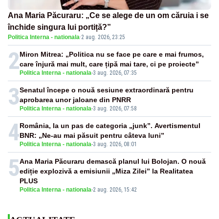
Ana Maria Păcuraru: „Ce se alege de un om căruia i se
închide singura lui portiță?”
Politica Interna - nationala
·
2 aug. 2026, 23:25
2
Miron Mitrea: „Politica nu se face pe care e mai frumos,
care înjură mai mult, care țipă mai tare, ci pe proiecte”
Politica Interna - nationala
-
3 aug. 2026, 07:35
3
Senatul începe o nouă sesiune extraordinară pentru
aprobarea unor jaloane din PNRR
Politica Interna - nationala
-
3 aug. 2026, 07:58
4
România, la un pas de categoria „junk”. Avertismentul
BNR: „Ne-au mai păsuit pentru câteva luni”
Politica Interna - nationala
-
3 aug. 2026, 08:01
5
Ana Maria Păcuraru demască planul lui Bolojan. O nouă
ediție explozivă a emisiunii „Miza Zilei” la Realitatea
PLUS
Politica Interna - nationala
-
2 aug. 2026, 15:42