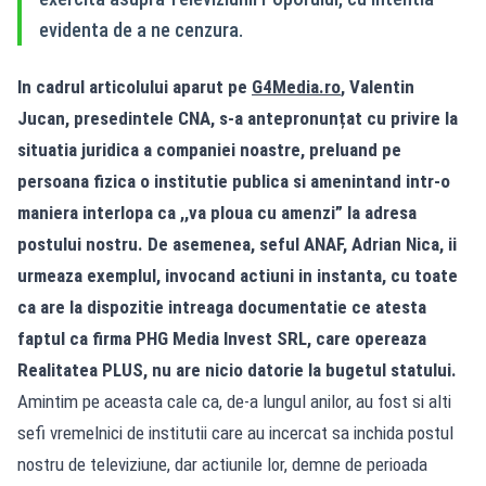
evidenta de a ne cenzura.
In cadrul articolului aparut pe
G4Media.ro
, Valentin
Jucan, presedintele CNA, s-a antepronunțat cu privire la
situatia juridica a companiei noastre, preluand pe
persoana fizica o institutie publica si amenintand intr-o
maniera interlopa ca ,,va ploua cu amenzi” la adresa
postului nostru. De asemenea, seful ANAF, Adrian Nica, ii
urmeaza exemplul, invocand actiuni in instanta, cu toate
ca are la dispozitie intreaga documentatie ce atesta
faptul ca firma PHG Media Invest SRL, care opereaza
Realitatea PLUS, nu are nicio datorie la bugetul statului.
Amintim pe aceasta cale ca, de-a lungul anilor, au fost si alti
sefi vremelnici de institutii care au incercat sa inchida postul
nostru de televiziune, dar actiunile lor, demne de perioada