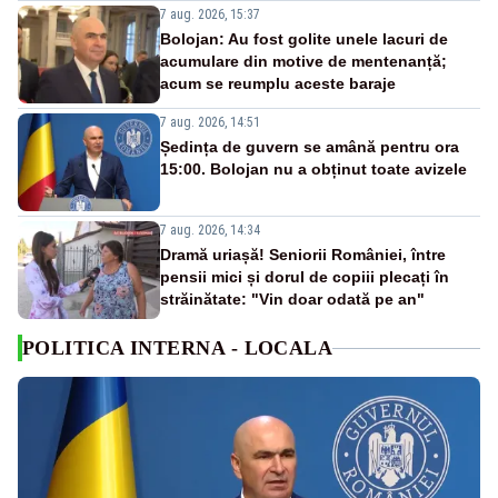
7 aug. 2026, 15:37
Bolojan: Au fost golite unele lacuri de
acumulare din motive de mentenanță;
acum se reumplu aceste baraje
7 aug. 2026, 14:51
Ședința de guvern se amână pentru ora
15:00. Bolojan nu a obținut toate avizele
7 aug. 2026, 14:34
Dramă uriașă! Seniorii României, între
pensii mici și dorul de copiii plecați în
străinătate: "Vin doar odată pe an"
POLITICA INTERNA - LOCALA