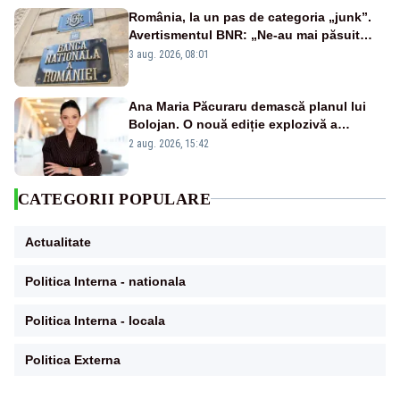
România, la un pas de categoria „junk”.
Avertismentul BNR: „Ne-au mai păsuit
pentru câteva luni”
3 aug. 2026, 08:01
Ana Maria Păcuraru demască planul lui
Bolojan. O nouă ediție explozivă a
emisiunii „Miza Zilei” la Realitatea PLUS
2 aug. 2026, 15:42
CATEGORII POPULARE
Actualitate
Politica Interna - nationala
Politica Interna - locala
Politica Externa