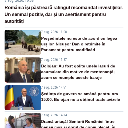
8 aug. 2026, 10:38
România își păstrează ratingul recomandat investițiilor.
Un semnal pozitiv, dar și un avertisment pentru
autorități
7 aug. 2026, 18:08
Președintele nu este de acord cu legea
urșilor. Nicușor Dan o retrimite în
Parlament pentru modificări
7 aug. 2026, 15:37
Bolojan: Au fost golite unele lacuri de
acumulare din motive de mentenanță;
acum se reumplu aceste baraje
7 aug. 2026, 14:51
Ședința de guvern se amână pentru ora
15:00. Bolojan nu a obținut toate avizele
7 aug. 2026, 14:34
Dramă uriașă! Seniorii României, între
pensii mici și dorul de copiii plecați în