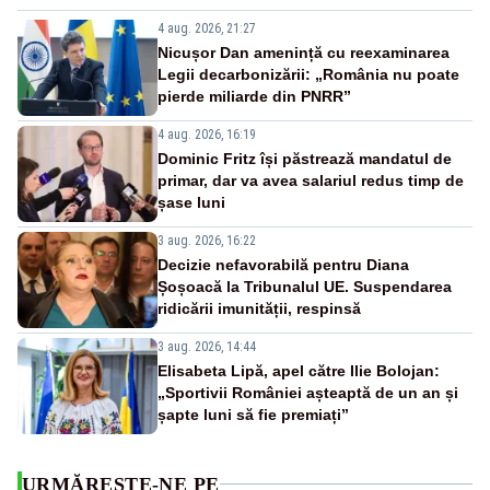
4 aug. 2026, 21:27
Nicușor Dan amenință cu reexaminarea
Legii decarbonizării: „România nu poate
pierde miliarde din PNRR”
4 aug. 2026, 16:19
Dominic Fritz își păstrează mandatul de
primar, dar va avea salariul redus timp de
șase luni
3 aug. 2026, 16:22
Decizie nefavorabilă pentru Diana
Șoșoacă la Tribunalul UE. Suspendarea
ridicării imunității, respinsă
3 aug. 2026, 14:44
Elisabeta Lipă, apel către Ilie Bolojan:
„Sportivii României așteaptă de un an și
șapte luni să fie premiați”
URMĂREȘTE-NE PE