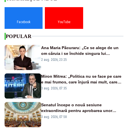
Facebook
YouTube
POPULAR
Ana Maria Păcuraru: „Ce se alege de un
om căruia i se închide singura lui
portiță?”
2 aug. 2026, 23:25
Miron Mitrea: „Politica nu se face pe care
e mai frumos, care înjură mai mult, care
țipă mai tare, ci pe proiecte”
3 aug. 2026, 07:35
Senatul începe o nouă sesiune
extraordinară pentru aprobarea unor
jaloane din PNRR
3 aug. 2026, 07:58