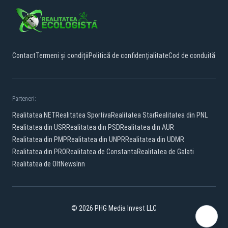
Contact
Termeni și condiții
Politică de confidențialitate
Cod de conduită
Parteneri:
Realitatea.NET
Realitatea Sportiva
Realitatea Star
Realitatea din PNL
Realitatea din USR
Realitatea din PSD
Realitatea din AUR
Realitatea din PMP
Realitatea din UNPR
Realitatea din UDMR
Realitatea din PRO
Realitatea de Constanta
Realitatea de Galati
Realitatea de Olt
NewsInn
© 2026 PHG Media Invest LLC
Facebook
YouTube