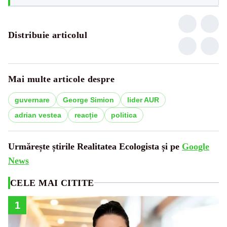
Distribuie articolul
Mai multe articole despre
guvernare
George Simion
lider AUR
adrian vestea
reacție
politica
Urmărește știrile Realitatea Ecologista și pe
Google
News
CELE MAI CITITE
1