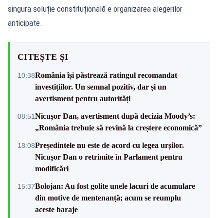
singura soluție constituțională e organizarea alegerilor
anticipate.
CITEȘTE ȘI
România își păstrează ratingul recomandat
10:38
investițiilor. Un semnal pozitiv, dar și un
avertisment pentru autorități
Nicușor Dan, avertisment după decizia Moody’s:
08:51
„România trebuie să revină la creștere economică”
Președintele nu este de acord cu legea urșilor.
18:08
Nicușor Dan o retrimite în Parlament pentru
modificări
Bolojan: Au fost golite unele lacuri de acumulare
15:37
din motive de mentenanță; acum se reumplu
aceste baraje