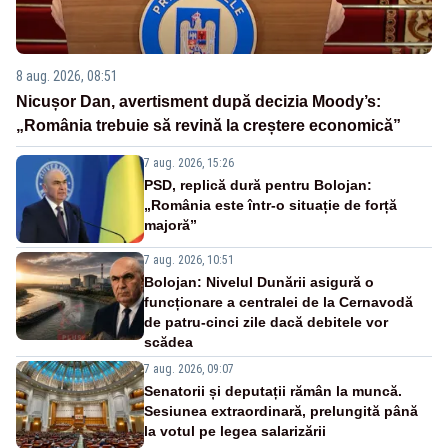
8 aug. 2026, 08:51
Nicușor Dan, avertisment după decizia Moody’s:
„România trebuie să revină la creștere economică”
7 aug. 2026, 15:26
PSD, replică dură pentru Bolojan:
„România este într-o situație de forță
majoră”
7 aug. 2026, 10:51
Bolojan: Nivelul Dunării asigură o
funcționare a centralei de la Cernavodă
de patru-cinci zile dacă debitele vor
scădea
7 aug. 2026, 09:07
Senatorii și deputații rămân la muncă.
Sesiunea extraordinară, prelungită până
la votul pe legea salarizării