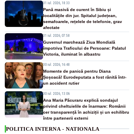
31 iul. 2026, 18:33
Pană masivă de curent în Sibiu și
localitățile din jur. Spitalul județean,
semafoarele, rețelele de telefonie, grav
afectate
31 iul. 2026, 07:58
Guvernul marchează Ziua Mondială
împotriva Traficului de Persoane: Palatul
Victoria, iluminat în albastru
30 iul. 2026, 16:48
Momente de panică pentru Diana
Șoșoacă! Eurodeputata a fost rănită într-
un accident rutier
30 iul. 2026, 13:06
Ana Maria Păcuraru explică sondajul
privind cheltuielile de înarmare: Românii
cer transparență în achiziții și un echilibru
între partenerii externi
POLITICA INTERNA - NATIONALA