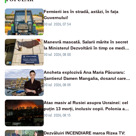
Fermierii ies în stradă, astăzi, în fața
Guvernului!
30 iul. 2026, 07:54
Manevră mascată. Salarii mărite în secret
la Ministerul Dezvoltării în timp ce medicii
ies în stradă
30 iul. 2026, 08:00
Ancheta explozivă Ana Maria Păcuraru:
Șantierul Damen Mangalia, dosarul care
scufundă apărarea României
30 iul. 2026, 08:09
Atac masiv al Rusiei asupra Ucrainei: cel
puțin 13 morți, inclusiv copii. Polonia a
ridicat avioanele de vânătoare
30 iul. 2026, 08:15
Dezvăluiri INCENDIARE marca Rizea TV: