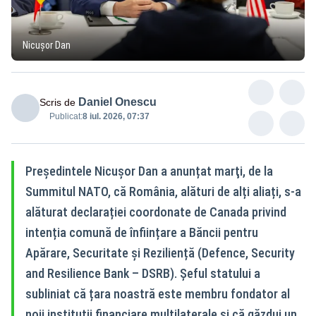
Nicușor Dan
Daniel Onescu
Scris de
Publicat:
8 iul. 2026, 07:37
Preşedintele Nicuşor Dan a anunțat marţi, de la
Summitul NATO, că România, alături de alți aliați, s-a
alăturat declarației coordonate de Canada privind
intenția comună de înființare a Băncii pentru
Apărare, Securitate și Reziliență (Defence, Security
and Resilience Bank – DSRB). Șeful statului a
subliniat că țara noastră este membru fondator al
noii instituții financiare multilaterale și că găzdui un