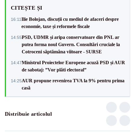
CITEȘTE ȘI
Ilie Bolojan, discuții cu mediul de afaceri despre
16:11
economie, taxe și reformele fiscale
PSD, UDMR și aripa conservatoare din PNL ar
14:55
putea forma noul Guvern. Consultări cruciale la
Cotroceni săptămâna viitoare - SURSE
Ministrul Proiectelor Europene acuză PSD și AUR
14:47
de sabotaj: ”Vor plăti electoral”
AUR propune revenirea TVA la 9% pentru prima
14:25
casă
Distribuie articolul