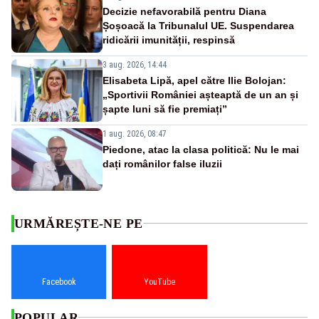
Decizie nefavorabilă pentru Diana
Șoșoacă la Tribunalul UE. Suspendarea
ridicării imunității, respinsă
3 aug. 2026, 14:44
Elisabeta Lipă, apel către Ilie Bolojan:
„Sportivii României așteaptă de un an și
șapte luni să fie premiați”
1 aug. 2026, 08:47
Piedone, atac la clasa politică: Nu le mai
dați românilor false iluzii
URMĂREȘTE-NE PE
Facebook
YouTube
POPULAR