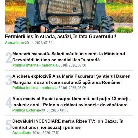
Fermierii ies în stradă, astăzi, în fața Guvernului!
Actualitate
·
30 iul. 2026, 07:54
2
Manevră mascată. Salarii mărite în secret la Ministerul
Dezvoltării în timp ce medicii ies în stradă
Politica Interna - nationala
-
30 iul. 2026, 08:00
3
Ancheta explozivă Ana Maria Păcuraru: Șantierul Damen
Mangalia, dosarul care scufundă apărarea României
Politica Interna - nationala
-
30 iul. 2026, 08:09
4
Atac masiv al Rusiei asupra Ucrainei: cel puțin 13 morți,
inclusiv copii. Polonia a ridicat avioanele de vânătoare
Politica Externa
-
30 iul. 2026, 08:15
5
Dezvăluiri INCENDIARE marca Rizea TV: Ion Bazac, în
centrul unor noi acuzații publice
Actualitate
-
30 iul. 2026, 07:51