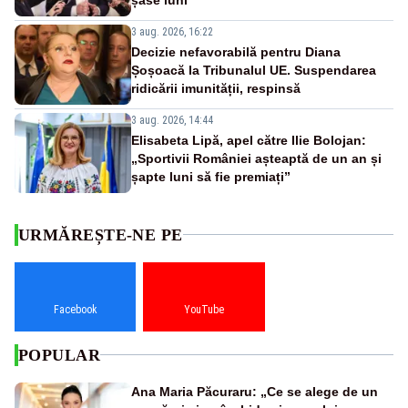
3 aug. 2026, 16:22
Decizie nefavorabilă pentru Diana
Șoșoacă la Tribunalul UE. Suspendarea
ridicării imunității, respinsă
3 aug. 2026, 14:44
Elisabeta Lipă, apel către Ilie Bolojan:
„Sportivii României așteaptă de un an și
șapte luni să fie premiați”
URMĂREȘTE-NE PE
Facebook
YouTube
POPULAR
Ana Maria Păcuraru: „Ce se alege de un