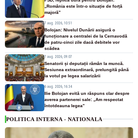
„România este într-o situație de forță
majoră”
7 aug. 2026, 10:51
Bolojan: Nivelul Dunării asigură o
funcționare a centralei de la Cernavodă
de patru-cinci zile dacă debitele vor
scădea
7 aug. 2026, 09:07
Senatorii și deputații rămân la muncă.
Sesiunea extraordinară, prelungită până
la votul pe legea salarizării
6 aug. 2026, 16:34
Ilie Bolojan evită un răspuns clar despre
averea partenerei sale: „Am respectat
întotdeauna legea”
POLITICA INTERNA - NATIONALA