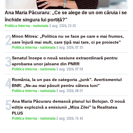
Ana Maria Păcuraru: „Ce se alege de un om căruia i se
închide singura lui portiță?”
Politica Interna - nationala
·
2 aug. 2026, 23:25
2
Miron Mitrea: „Politica nu se face pe care e mai frumos,
care înjură mai mult, care țipă mai tare, ci pe proiecte”
Politica Interna - nationala
-
3 aug. 2026, 07:35
3
Senatul începe o nouă sesiune extraordinară pentru
aprobarea unor jaloane din PNRR
Politica Interna - nationala
-
3 aug. 2026, 07:58
4
România, la un pas de categoria „junk”. Avertismentul
BNR: „Ne-au mai păsuit pentru câteva luni”
Politica Interna - nationala
-
3 aug. 2026, 08:01
5
Ana Maria Păcuraru demască planul lui Bolojan. O nouă
ediție explozivă a emisiunii „Miza Zilei” la Realitatea
PLUS
Politica Interna - nationala
-
2 aug. 2026, 15:42