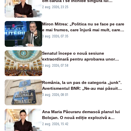
om căruia i se închide singura lui
portiță?”
2 aug. 2026, 23:25
Miron Mitrea: „Politica nu se face pe care
e mai frumos, care înjură mai mult, care
țipă mai tare, ci pe proiecte”
3 aug. 2026, 07:35
Senatul începe o nouă sesiune
extraordinară pentru aprobarea unor
jaloane din PNRR
3 aug. 2026, 07:58
România, la un pas de categoria „junk”.
Avertismentul BNR: „Ne-au mai păsuit
pentru câteva luni”
3 aug. 2026, 08:01
Ana Maria Păcuraru demască planul lui
Bolojan. O nouă ediție explozivă a
emisiunii „Miza Zilei” la Realitatea PLUS
2 aug. 2026, 15:42