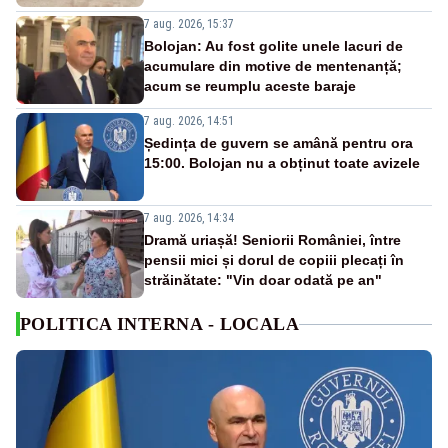
7 aug. 2026, 15:37
Bolojan: Au fost golite unele lacuri de
acumulare din motive de mentenanță;
acum se reumplu aceste baraje
7 aug. 2026, 14:51
Ședința de guvern se amână pentru ora
15:00. Bolojan nu a obținut toate avizele
7 aug. 2026, 14:34
Dramă uriașă! Seniorii României, între
pensii mici și dorul de copiii plecați în
străinătate: "Vin doar odată pe an"
POLITICA INTERNA - LOCALA