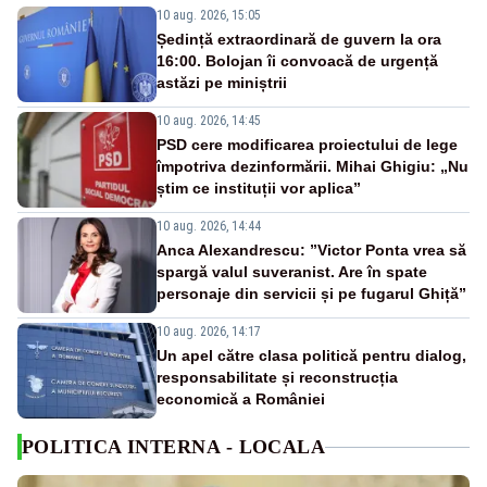
10 aug. 2026, 15:05
Ședință extraordinară de guvern la ora
16:00. Bolojan îi convoacă de urgență
astăzi pe miniștrii
10 aug. 2026, 14:45
PSD cere modificarea proiectului de lege
împotriva dezinformării. Mihai Ghigiu: „Nu
știm ce instituții vor aplica”
10 aug. 2026, 14:44
Anca Alexandrescu: ”Victor Ponta vrea să
spargă valul suveranist. Are în spate
personaje din servicii și pe fugarul Ghiță”
10 aug. 2026, 14:17
Un apel către clasa politică pentru dialog,
responsabilitate și reconstrucția
economică a României
POLITICA INTERNA - LOCALA