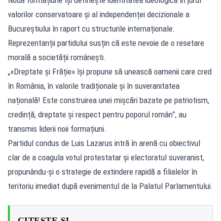
valorilor conservatoare și al independenței decizionale a
Bucureștiului în raport cu structurile internaționale.
Reprezentanții partidului susțin că este nevoie de o resetare
morală a societății românești.
„«Dreptate și Frăție» își propune să unească oamenii care cred
în România, în valorile tradiționale și în suveranitatea
națională! Este construirea unei mișcări bazate pe patriotism,
credință, dreptate și respect pentru poporul român”, au
transmis liderii noii formațiuni.
Partidul condus de Luis Lazarus intră în arenă cu obiectivul
clar de a coagula votul protestatar și electoratul suveranist,
propunându-și o strategie de extindere rapidă a filialelor în
teritoriu imediat după evenimentul de la Palatul Parlamentului.
CITEȘTE ȘI