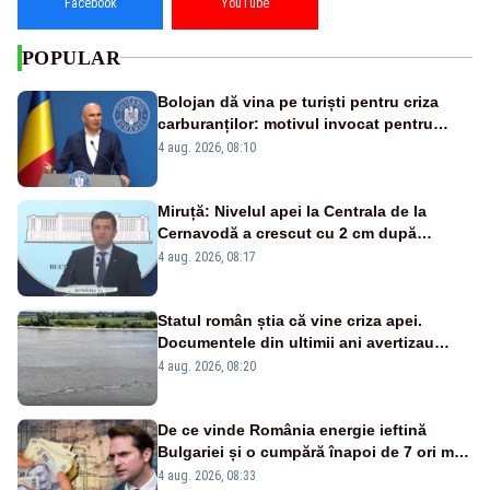
Facebook
YouTube
POPULAR
Bolojan dă vina pe turiști pentru criza
carburanților: motivul invocat pentru
scumpirile de la pompă
4 aug. 2026, 08:10
Miruță: Nivelul apei la Centrala de la
Cernavodă a crescut cu 2 cm după
intervenția de pe Brațul Bala
4 aug. 2026, 08:17
Statul român știa că vine criza apei.
Documentele din ultimii ani avertizau
asupra pericolului
4 aug. 2026, 08:20
De ce vinde România energie ieftină
Bulgariei și o cumpără înapoi de 7 ori mai
scump? Explicațiile unui fost ministru
4 aug. 2026, 08:33