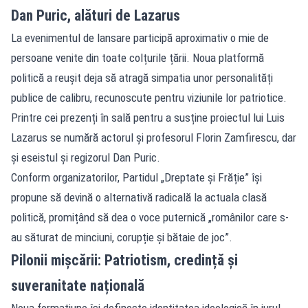
Dan Puric, alături de Lazarus
La evenimentul de lansare participă aproximativ o mie de
persoane venite din toate colțurile țării. Noua platformă
politică a reușit deja să atragă simpatia unor personalități
publice de calibru, recunoscute pentru viziunile lor patriotice.
Printre cei prezenți în sală pentru a susține proiectul lui Luis
Lazarus se numără actorul și profesorul Florin Zamfirescu, dar
și eseistul și regizorul Dan Puric.
Conform organizatorilor, Partidul „Dreptate și Frăție” își
propune să devină o alternativă radicală la actuala clasă
politică, promițând să dea o voce puternică „românilor care s-
au săturat de minciuni, corupție și bătaie de joc”.
Pilonii mișcării: Patriotism, credință și
suveranitate națională
Noua formațiune își definește identitatea ideologică în jurul