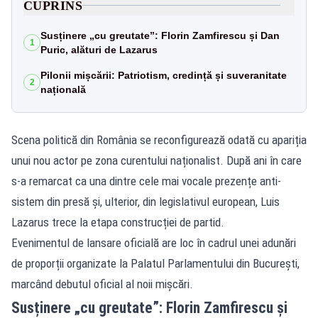
CUPRINS
Susținere „cu greutate”: Florin Zamfirescu și Dan
1
Puric, alături de Lazarus
Pilonii mișcării: Patriotism, credință și suveranitate
2
națională
Scena politică din România se reconfigurează odată cu apariția
unui nou actor pe zona curentului naționalist. După ani în care
s-a remarcat ca una dintre cele mai vocale prezențe anti-
sistem din presă și, ulterior, din legislativul european, Luis
Lazarus trece la etapa construcției de partid.
Evenimentul de lansare oficială are loc în cadrul unei adunări
de proporții organizate la Palatul Parlamentului din București,
marcând debutul oficial al noii mișcări.
Susținere „cu greutate”: Florin Zamfirescu și