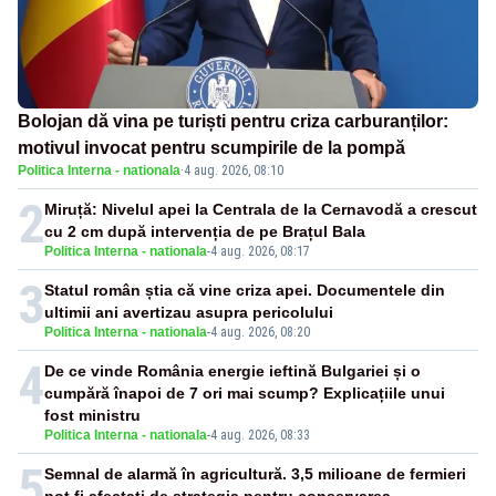
Bolojan dă vina pe turiști pentru criza carburanților:
motivul invocat pentru scumpirile de la pompă
Politica Interna - nationala
·
4 aug. 2026, 08:10
2
Miruță: Nivelul apei la Centrala de la Cernavodă a crescut
cu 2 cm după intervenția de pe Brațul Bala
Politica Interna - nationala
-
4 aug. 2026, 08:17
3
Statul român știa că vine criza apei. Documentele din
ultimii ani avertizau asupra pericolului
Politica Interna - nationala
-
4 aug. 2026, 08:20
4
De ce vinde România energie ieftină Bulgariei și o
cumpără înapoi de 7 ori mai scump? Explicațiile unui
fost ministru
Politica Interna - nationala
-
4 aug. 2026, 08:33
5
Semnal de alarmă în agricultură. 3,5 milioane de fermieri