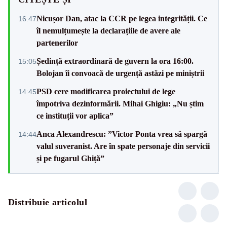
Nicușor Dan, atac la CCR pe legea integrității. Ce
16:47
îl nemulțumește la declarațiile de avere ale
partenerilor
Ședință extraordinară de guvern la ora 16:00.
15:05
Bolojan îi convoacă de urgență astăzi pe miniștrii
PSD cere modificarea proiectului de lege
14:45
împotriva dezinformării. Mihai Ghigiu: „Nu știm
ce instituții vor aplica”
Anca Alexandrescu: ”Victor Ponta vrea să spargă
14:44
valul suveranist. Are în spate personaje din servicii
și pe fugarul Ghiță”
Distribuie articolul