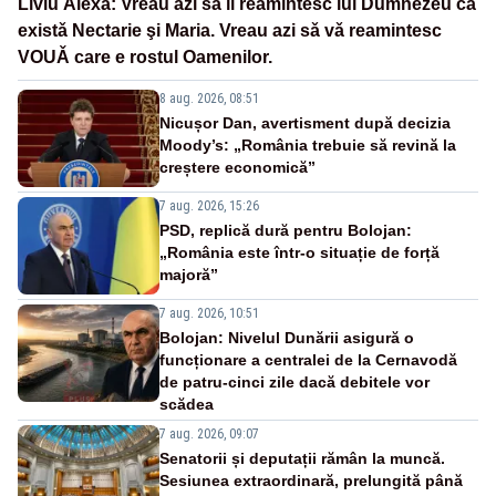
Liviu Alexa: Vreau azi sǎ îi reamintesc lui Dumnezeu cǎ
existǎ Nectarie şi Maria. Vreau azi sǎ vǎ reamintesc
VOUǍ care e rostul Oamenilor.
8 aug. 2026, 08:51
Nicușor Dan, avertisment după decizia
Moody’s: „România trebuie să revină la
creștere economică”
7 aug. 2026, 15:26
PSD, replică dură pentru Bolojan:
„România este într-o situație de forță
majoră”
7 aug. 2026, 10:51
Bolojan: Nivelul Dunării asigură o
funcționare a centralei de la Cernavodă
de patru-cinci zile dacă debitele vor
scădea
7 aug. 2026, 09:07
Senatorii și deputații rămân la muncă.
Sesiunea extraordinară, prelungită până