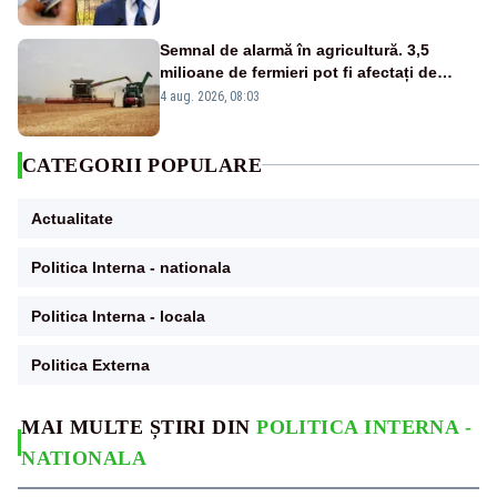
Semnal de alarmă în agricultură. 3,5
milioane de fermieri pot fi afectați de
strategia pentru conservarea
4 aug. 2026, 08:03
biodiversității
CATEGORII POPULARE
Actualitate
Politica Interna - nationala
Politica Interna - locala
Politica Externa
MAI MULTE ȘTIRI DIN
POLITICA INTERNA -
NATIONALA