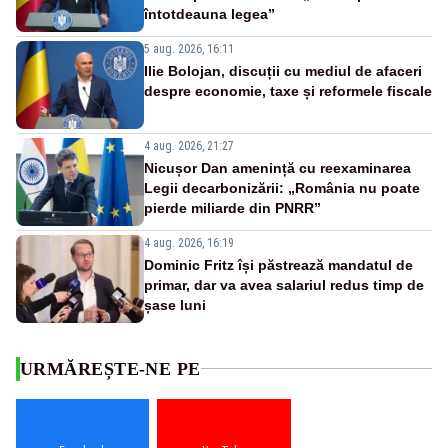
întotdeauna legea”
5 aug. 2026, 16:11
Ilie Bolojan, discuții cu mediul de afaceri
despre economie, taxe și reformele fiscale
4 aug. 2026, 21:27
Nicușor Dan amenință cu reexaminarea
Legii decarbonizării: „România nu poate
pierde miliarde din PNRR”
4 aug. 2026, 16:19
Dominic Fritz își păstrează mandatul de
primar, dar va avea salariul redus timp de
șase luni
URMĂREȘTE-NE PE