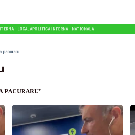
NTERNA - LOCALA
POLITICA INTERNA - NATIONALA
ia pacuraru
u
IA PACURARU"