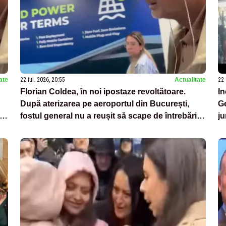
ate
22 iul. 2026, 20:55
Actualitate
22 
Florian Coldea, în noi ipostaze revoltătoare.
In
După aterizarea pe aeroportul din București,
Ge
ul
fostul general nu a reușit să scape de întrebările
ju
Alessiei Păcuraru