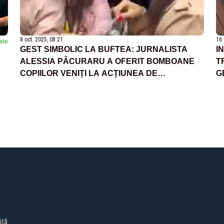
8 oct. 2025, 08:21
16 
ate
GEST SIMBOLIC LA BUFTEA: JURNALISTA
I
ALESSIA PĂCURARU A OFERIT BOMBOANE
T
COPIILOR VENIȚI LA ACȚIUNEA DE
G
SUSȚINERE A LUI CĂLIN GEORGESCU - VIDEO
ită