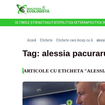
ULTIMELE ȘTIRI
ACTUALITATE
POLITICA EXTERNA
POLITICA I
Acasă
Etichete
Etichete care încep cu A
aless
Tag: alessia pacurar
ARTICOLE CU ETICHETA "ALESS