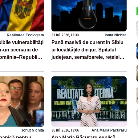
Realitatea Ecologista
31 iul. 2026, 18:33
Ionuț Nichita
bile vulnerabilități
Pană masivă de curent în Sibiu
ntr-un scenariu de
și localitățile din jur. Spitalul
România–Republica
județean, semafoarele, rețelele
de telefonie, grav afectate
Ionuț Nichita
30 iul. 2026, 13:06
Ana Maria Pacuraru
panică pentru
Ana Maria Păcuraru explică