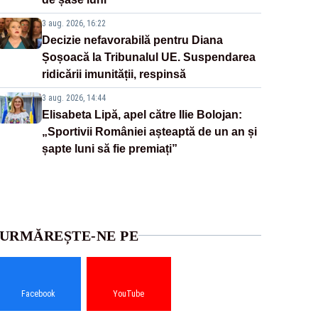
3 aug. 2026, 16:22
Decizie nefavorabilă pentru Diana
Șoșoacă la Tribunalul UE. Suspendarea
ridicării imunității, respinsă
3 aug. 2026, 14:44
Elisabeta Lipă, apel către Ilie Bolojan:
„Sportivii României așteaptă de un an și
șapte luni să fie premiați”
URMĂREȘTE-NE PE
Facebook
YouTube