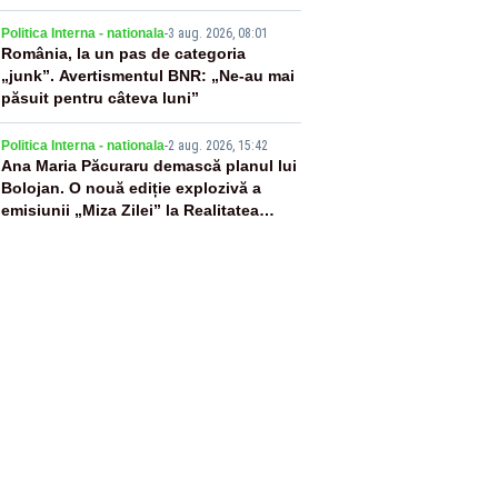
4
Politica Interna - nationala
-
3 aug. 2026, 08:01
România, la un pas de categoria
„junk”. Avertismentul BNR: „Ne-au mai
păsuit pentru câteva luni”
5
Politica Interna - nationala
-
2 aug. 2026, 15:42
Ana Maria Păcuraru demască planul lui
Bolojan. O nouă ediție explozivă a
emisiunii „Miza Zilei” la Realitatea
PLUS