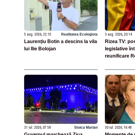
5 aug. 2026, 22:15
Realitatea Ecologista
3 aug. 2026, 20:14
Laurențiu Botin a descins la vila
Rizea TV: posi
lui Ilie Bolojan
legislative î
reunificare 
Moldova
31 iul. 2026, 07:58
Stoica Marian
30 iul. 2026, 16:48
Guvernul marchează Ziua
Momente de 