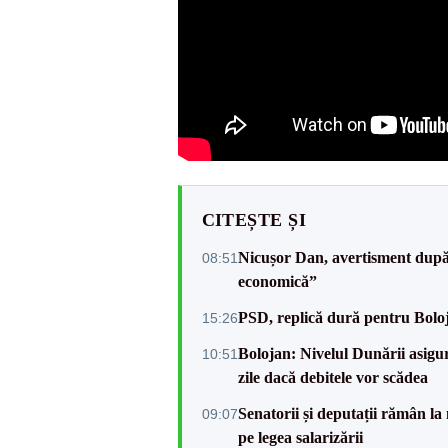
CITEȘTE ȘI
Nicușor Dan, avertisment după 
08:51
economică”
PSD, replică dură pentru Boloj
15:26
Bolojan: Nivelul Dunării asigur
10:51
zile dacă debitele vor scădea
Senatorii și deputații rămân la
09:07
pe legea salarizării