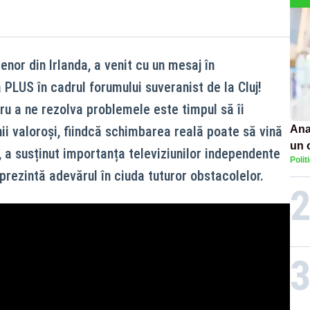
enor din Irlanda, a venit cu un mesaj în
 PLUS în cadrul forumului suveranist de la Cluj!
u a ne rezolva problemele este timpul să îi
i valoroși, fiindcă schimbarea reală poate să vină
Ana
un 
, a susținut importanța televiziunilor independente
Polit
por
rezintă adevărul în ciuda tuturor obstacolelor.