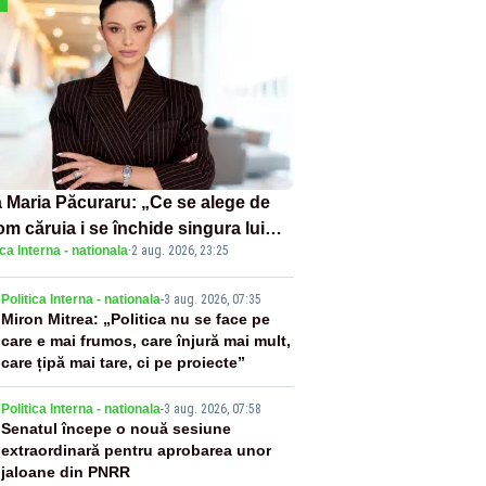
 Maria Păcuraru: „Ce se alege de
om căruia i se închide singura lui
ica Interna - nationala
·
2 aug. 2026, 23:25
tiță?”
2
Politica Interna - nationala
-
3 aug. 2026, 07:35
Miron Mitrea: „Politica nu se face pe
care e mai frumos, care înjură mai mult,
care țipă mai tare, ci pe proiecte”
3
Politica Interna - nationala
-
3 aug. 2026, 07:58
Senatul începe o nouă sesiune
extraordinară pentru aprobarea unor
jaloane din PNRR