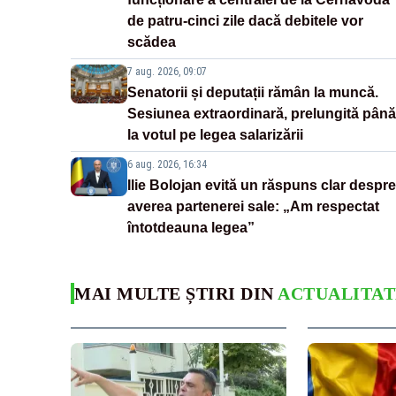
de patru-cinci zile dacă debitele vor
scădea
7 aug. 2026, 09:07
Senatorii și deputații rămân la muncă.
Sesiunea extraordinară, prelungită până
la votul pe legea salarizării
6 aug. 2026, 16:34
Ilie Bolojan evită un răspuns clar despre
averea partenerei sale: „Am respectat
întotdeauna legea”
MAI MULTE ȘTIRI DIN
ACTUALITAT