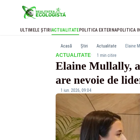
ULTIMELE ȘTIRI
ACTUALITATE
POLITICA EXTERNA
POLITICA I
Acasă
Știri
Actualitate
Elaine M
·
ACTUALITATE
1 min citire
Elaine Mullally, 
are nevoie de lide
1 iun. 2026, 09:04