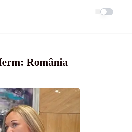
Schimba tema
l ferm: România