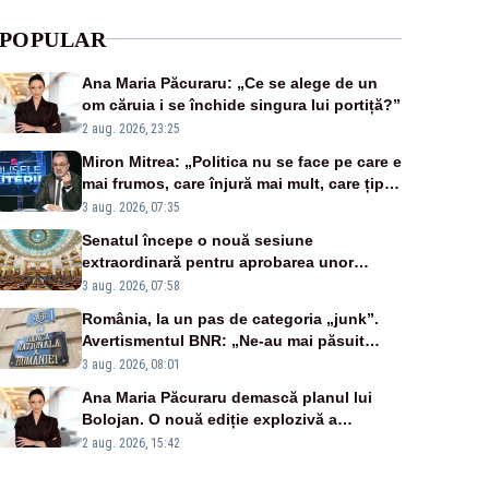
POPULAR
Ana Maria Păcuraru: „Ce se alege de un
om căruia i se închide singura lui portiță?”
2 aug. 2026, 23:25
Miron Mitrea: „Politica nu se face pe care e
mai frumos, care înjură mai mult, care țipă
mai tare, ci pe proiecte”
3 aug. 2026, 07:35
Senatul începe o nouă sesiune
extraordinară pentru aprobarea unor
jaloane din PNRR
3 aug. 2026, 07:58
România, la un pas de categoria „junk”.
Avertismentul BNR: „Ne-au mai păsuit
pentru câteva luni”
3 aug. 2026, 08:01
Ana Maria Păcuraru demască planul lui
Bolojan. O nouă ediție explozivă a
emisiunii „Miza Zilei” la Realitatea PLUS
2 aug. 2026, 15:42