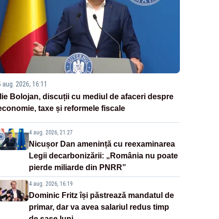
5 aug. 2026, 16:11
Ilie Bolojan, discuții cu mediul de afaceri despre
economie, taxe și reformele fiscale
4 aug. 2026, 21:27
Nicușor Dan amenință cu reexaminarea
Legii decarbonizării: „România nu poate
pierde miliarde din PNRR”
4 aug. 2026, 16:19
Dominic Fritz își păstrează mandatul de
primar, dar va avea salariul redus timp
de șase luni