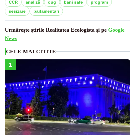
CCR
analiză
oug
bani safe
program
sesizare
parlamentari
Urmărește știrile Realitatea Ecologista și pe
Google
News
CELE MAI CITITE
1