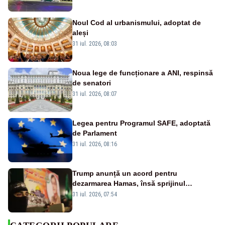
Noul Cod al urbanismului, adoptat de
aleși
31 iul. 2026, 08:03
Noua lege de funcționare a ANI, respinsă
de senatori
31 iul. 2026, 08:07
Legea pentru Programul SAFE, adoptată
de Parlament
31 iul. 2026, 08:16
Trump anunță un acord pentru
dezarmarea Hamas, însă sprijinul
Israelului rămâne incert
31 iul. 2026, 07:54