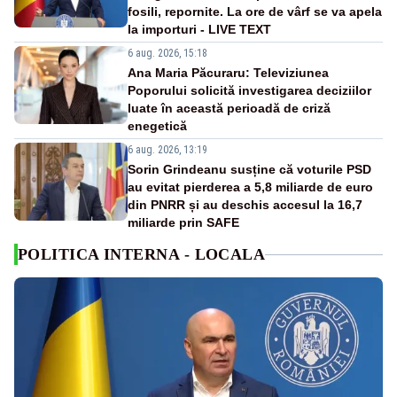
fosili, repornite. La ore de vârf se va apela
la importuri - LIVE TEXT
6 aug. 2026, 15:18
Ana Maria Păcuraru: Televiziunea
Poporului solicită investigarea deciziilor
luate în această perioadă de criză
enegetică
6 aug. 2026, 13:19
Sorin Grindeanu susține că voturile PSD
au evitat pierderea a 5,8 miliarde de euro
din PNRR și au deschis accesul la 16,7
miliarde prin SAFE
POLITICA INTERNA - LOCALA