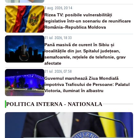
3 aug. 2026, 20:14
Rizea TV: posibile vulnerabilități
legislative într-un scenariu de reunificare
România–Republica Moldova
31 iul. 2026, 18:33
Pană masivă de curent în Sibiu și
localitățile din jur. Spitalul județean,
semafoarele, rețelele de telefonie, grav
afectate
31 iul. 2026, 07:58
Guvernul marchează Ziua Mondială
împotriva Traficului de Persoane: Palatul
Victoria, iluminat în albastru
POLITICA INTERNA - NATIONALA