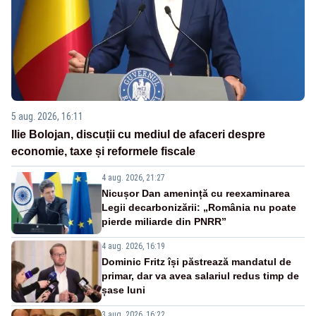
5 aug. 2026, 16:11
Ilie Bolojan, discuții cu mediul de afaceri despre
economie, taxe și reformele fiscale
4 aug. 2026, 21:27
Nicușor Dan amenință cu reexaminarea
Legii decarbonizării: „România nu poate
pierde miliarde din PNRR”
4 aug. 2026, 16:19
Dominic Fritz își păstrează mandatul de
primar, dar va avea salariul redus timp de
șase luni
3 aug. 2026, 16:22