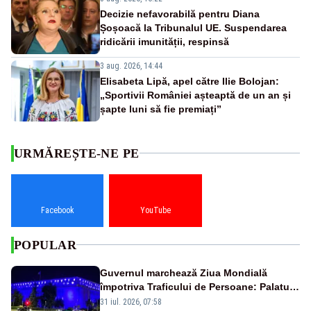
Decizie nefavorabilă pentru Diana
Șoșoacă la Tribunalul UE. Suspendarea
ridicării imunității, respinsă
3 aug. 2026, 14:44
Elisabeta Lipă, apel către Ilie Bolojan:
„Sportivii României așteaptă de un an și
șapte luni să fie premiați”
URMĂREȘTE-NE PE
Facebook
YouTube
POPULAR
Guvernul marchează Ziua Mondială
împotriva Traficului de Persoane: Palatul
Victoria, iluminat în albastru
31 iul. 2026, 07:58