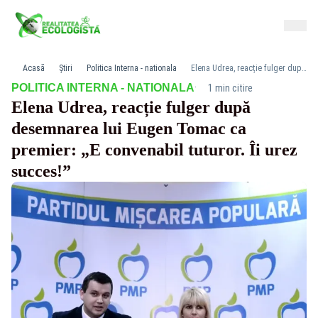
Acasă
Știri
Politica Interna - nationala
Elena Udrea, reacție fulger după desemnarea lui Eugen Tomac ca premier: „E convenabil tuturor. Îi urez succes!”
·
POLITICA INTERNA - NATIONALA
1 min citire
Elena Udrea, reacție fulger după
desemnarea lui Eugen Tomac ca
premier: „E convenabil tuturor. Îi urez
succes!”