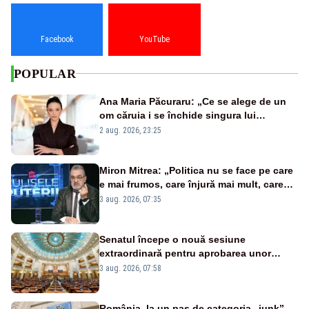
Facebook
YouTube
POPULAR
Ana Maria Păcuraru: „Ce se alege de un
om căruia i se închide singura lui
portiță?”
2 aug. 2026, 23:25
Miron Mitrea: „Politica nu se face pe care
e mai frumos, care înjură mai mult, care
țipă mai tare, ci pe proiecte”
3 aug. 2026, 07:35
Senatul începe o nouă sesiune
extraordinară pentru aprobarea unor
jaloane din PNRR
3 aug. 2026, 07:58
România, la un pas de categoria „junk”.