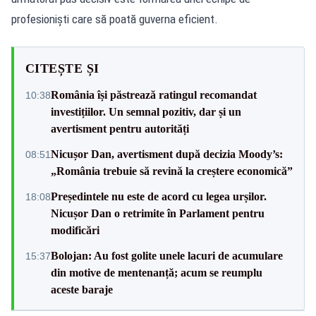
profesioniști care să poată guverna eficient.
CITEȘTE ȘI
România își păstrează ratingul recomandat
10:38
investițiilor. Un semnal pozitiv, dar și un
avertisment pentru autorități
Nicușor Dan, avertisment după decizia Moody’s:
08:51
„România trebuie să revină la creștere economică”
Președintele nu este de acord cu legea urșilor.
18:08
Nicușor Dan o retrimite în Parlament pentru
modificări
Bolojan: Au fost golite unele lacuri de acumulare
15:37
din motive de mentenanță; acum se reumplu
aceste baraje