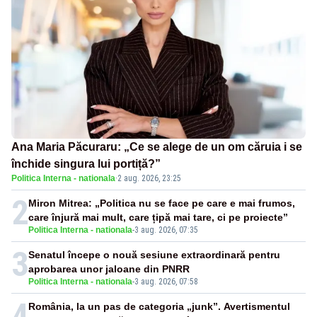
Ana Maria Păcuraru: „Ce se alege de un om căruia i se
închide singura lui portiță?”
Politica Interna - nationala
·
2 aug. 2026, 23:25
2
Miron Mitrea: „Politica nu se face pe care e mai frumos,
care înjură mai mult, care țipă mai tare, ci pe proiecte”
Politica Interna - nationala
-
3 aug. 2026, 07:35
3
Senatul începe o nouă sesiune extraordinară pentru
aprobarea unor jaloane din PNRR
Politica Interna - nationala
-
3 aug. 2026, 07:58
4
România, la un pas de categoria „junk”. Avertismentul