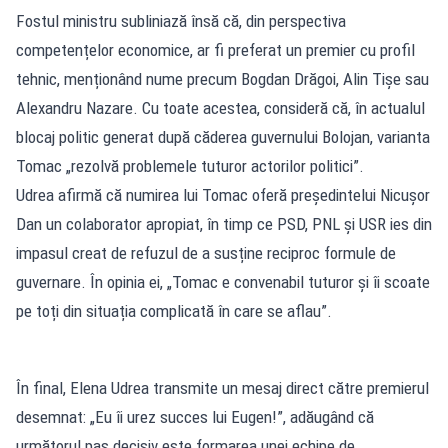
Fostul ministru subliniază însă că, din perspectiva
competențelor economice, ar fi preferat un premier cu profil
tehnic, menționând nume precum Bogdan Drăgoi, Alin Tișe sau
Alexandru Nazare. Cu toate acestea, consideră că, în actualul
blocaj politic generat după căderea guvernului Bolojan, varianta
Tomac „rezolvă problemele tuturor actorilor politici”.
Udrea afirmă că numirea lui Tomac oferă președintelui Nicușor
Dan un colaborator apropiat, în timp ce PSD, PNL și USR ies din
impasul creat de refuzul de a susține reciproc formule de
guvernare. În opinia ei, „Tomac e convenabil tuturor și îi scoate
pe toți din situația complicată în care se aflau”.
În final, Elena Udrea transmite un mesaj direct către premierul
desemnat: „Eu îi urez succes lui Eugen!”, adăugând că
următorul pas decisiv este formarea unei echipe de