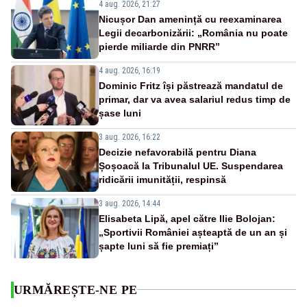
4 aug. 2026, 21:27
Nicușor Dan amenință cu reexaminarea
Legii decarbonizării: „România nu poate
pierde miliarde din PNRR”
4 aug. 2026, 16:19
Dominic Fritz își păstrează mandatul de
primar, dar va avea salariul redus timp de
șase luni
3 aug. 2026, 16:22
Decizie nefavorabilă pentru Diana
Șoșoacă la Tribunalul UE. Suspendarea
ridicării imunității, respinsă
3 aug. 2026, 14:44
Elisabeta Lipă, apel către Ilie Bolojan:
„Sportivii României așteaptă de un an și
șapte luni să fie premiați”
URMĂREȘTE-NE PE