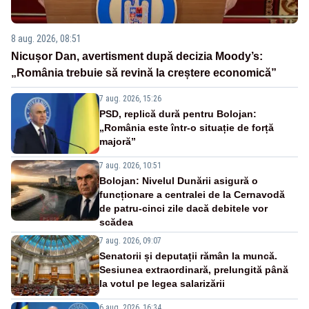
8 aug. 2026, 08:51
Nicușor Dan, avertisment după decizia Moody’s:
„România trebuie să revină la creștere economică”
7 aug. 2026, 15:26
PSD, replică dură pentru Bolojan:
„România este într-o situație de forță
majoră”
7 aug. 2026, 10:51
Bolojan: Nivelul Dunării asigură o
funcționare a centralei de la Cernavodă
de patru-cinci zile dacă debitele vor
scădea
7 aug. 2026, 09:07
Senatorii și deputații rămân la muncă.
Sesiunea extraordinară, prelungită până
la votul pe legea salarizării
6 aug. 2026, 16:34