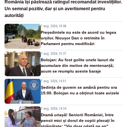
România își păstrează ratingul recomandat investițiilor.
Un semnal pozitiv, dar și un avertisment pentru
autorități
7 aug. 2026, 18:08
Președintele nu este de acord cu legea
urșilor. Nicușor Dan o retrimite în
Parlament pentru modificări
7 aug. 2026, 15:37
Bolojan: Au fost golite unele lacuri de
acumulare din motive de mentenanță;
acum se reumplu aceste baraje
7 aug. 2026, 14:51
Ședința de guvern se amână pentru ora
15:00. Bolojan nu a obținut toate avizele
7 aug. 2026, 14:34
Dramă uriașă! Seniorii României, între
pensii mici și dorul de copiii plecați în
străinătate: "Vin doar odată pe an"