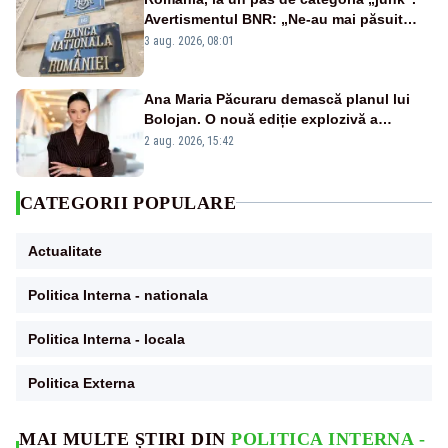
Avertismentul BNR: „Ne-au mai păsuit
pentru câteva luni”
3 aug. 2026, 08:01
Ana Maria Păcuraru demască planul lui
Bolojan. O nouă ediție explozivă a
emisiunii „Miza Zilei” la Realitatea PLUS
2 aug. 2026, 15:42
CATEGORII POPULARE
Actualitate
Politica Interna - nationala
Politica Interna - locala
Politica Externa
MAI MULTE ȘTIRI DIN
POLITICA INTERNA -