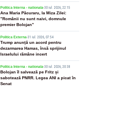
3
Politica Interna - nationala
-
30 iul. 2026, 22:15
Ana Maria Păcuraru, la Miza Zilei:
”Românii nu sunt naivi, domnule
premier Bolojan”
4
Politica Externa
-
31 iul. 2026, 07:54
Trump anunță un acord pentru
dezarmarea Hamas, însă sprijinul
Israelului rămâne incert
5
Politica Interna - nationala
-
30 iul. 2026, 20:38
Bolojan îl salvează pe Fritz și
sabotează PNRR. Legea ANI a picat în
Senat