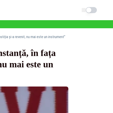
Schimba tema
ustiția și-a revenit, nu mai este un instrument”
nstanță, în fața
nu mai este un