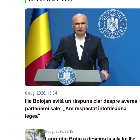
6 aug. 2026, 16:34
Ilie Bolojan evită un răspuns clar despre averea
partenerei sale: „Am respectat întotdeauna
legea”
5 aug. 2026, 22:15
Laurențiu Botin a descins la vila lui Ilie