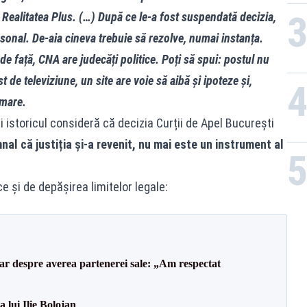
 Realitatea Plus. (…) După ce le-a fost suspendată decizia,
sonal. De-aia cineva trebuie să rezolve, numai instanța.
 de față, CNA are judecăți politice. Poți să spui: postul nu
t de televiziune, un site are voie să aibă și ipoteze și,
imare.
i istoricul consideră că decizia Curții de Apel București
nal că justiția și-a revenit, nu mai este un instrument al
e și de depășirea limitelor legale:
lar despre averea partenerei sale: „Am respectat
a lui Ilie Bolojan