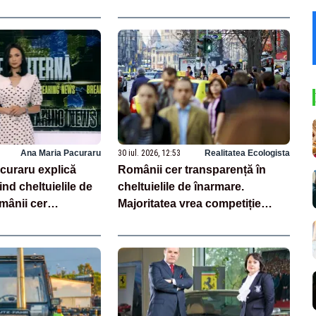
Ana Maria Pacuraru
30 iul. 2026, 12:53
Realitatea Ecologista
curaru explică
Românii cer transparență în
ind cheltuielile de
cheltuielile de înarmare.
mânii cer
Majoritatea vrea competiție
n achiziții și un
reală și industrie locală –
e partenerii externi
SONDAJ