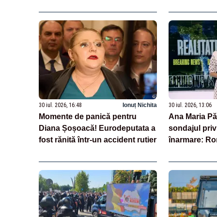
30 iul. 2026, 16:48
Ionuț Nichita
30 iul. 2026, 13:06
Momente de panică pentru
Ana Maria Pă
Diana Șoșoacă! Eurodeputata a
sondajul priv
fost rănită într-un accident rutier
înarmare: Ro
transparență î
echilibru într