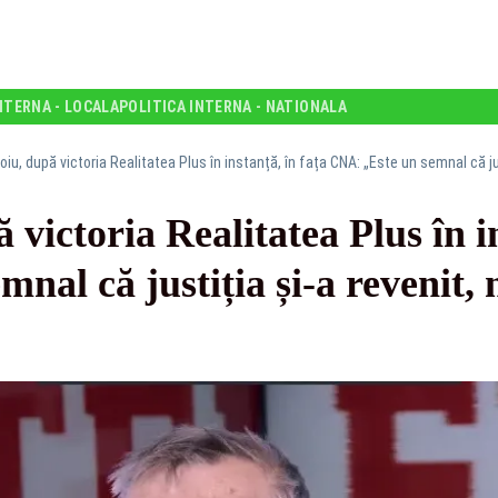
NTERNA - LOCALA
POLITICA INTERNA - NATIONALA
toiu, după victoria Realitatea Plus în instanță, în fața CNA: „Este un semnal că j
 victoria Realitatea Plus în i
nal că justiția și-a revenit, 