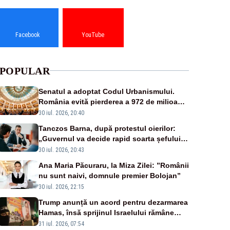
Facebook
YouTube
POPULAR
Senatul a adoptat Codul Urbanismului.
România evită pierderea a 972 de milioane
de euro din PNRR
30 iul. 2026, 20:40
Tanczos Barna, după protestul oierilor:
„Guvernul va decide rapid soarta șefului
ANSVSA”
30 iul. 2026, 20:43
Ana Maria Păcuraru, la Miza Zilei: ”Românii
nu sunt naivi, domnule premier Bolojan”
30 iul. 2026, 22:15
Trump anunță un acord pentru dezarmarea
Hamas, însă sprijinul Israelului rămâne
incert
31 iul. 2026, 07:54