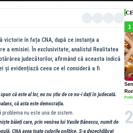
CE
1
ă victorie în fața CNA, după ce instanța a
e a emisiei. În exclusivitate, analistul Realitatea
hotărârea judecătorilor, afirmând că aceasta indică
ei și evidențiază ceea ce el consideră a fi
Sen
Rom
spun că este al lor, eu nu știu de ce nu-i dați în judecată.
Polit
mil
 balans, că asta este democrația.
că problema nu este una de sistem.
iște băieți care, prin venirea lui Vasile Bănescu, numit de
gulă, CNA avea toate culorile politice. S-a dezechilibrat