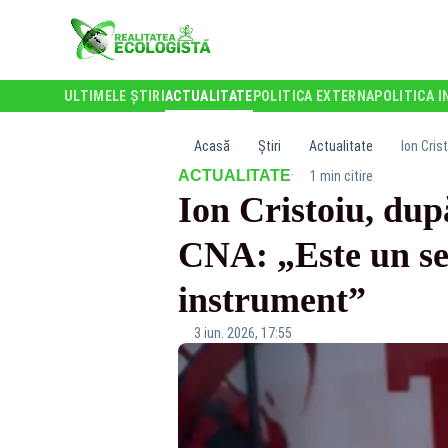
ULTIMELE ȘTIRI
ACTUALITATE
POLITICA EXTERNA
POLITICA I
Acasă
Știri
Actualitate
Ion Cris
·
ACTUALITATE
1 min citire
Ion Cristoiu, după
CNA: „Este un sem
instrument”
3 iun. 2026, 17:55