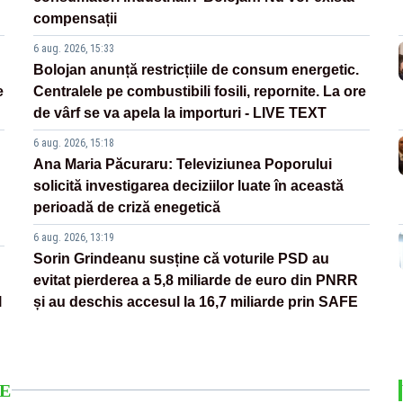
compensații
6 aug. 2026, 15:33
Bolojan anunță restricțiile de consum energetic.
e
Centralele pe combustibili fosili, repornite. La ore
de vârf se va apela la importuri - LIVE TEXT
6 aug. 2026, 15:18
Ana Maria Păcuraru: Televiziunea Poporului
solicită investigarea deciziilor luate în această
perioadă de criză enegetică
6 aug. 2026, 13:19
Sorin Grindeanu susține că voturile PSD au
evitat pierderea a 5,8 miliarde de euro din PNRR
l
și au deschis accesul la 16,7 miliarde prin SAFE
E