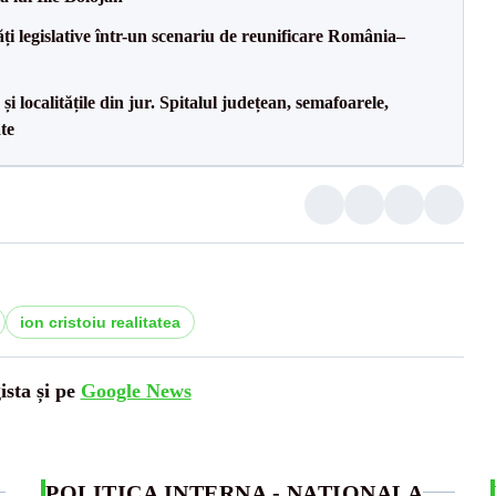
ăți legislative într-un scenariu de reunificare România–
i localitățile din jur. Spitalul județean, semafoarele,
ate
ion cristoiu realitatea
ista și pe
Google News
POLITICA INTERNA - NATIONALA