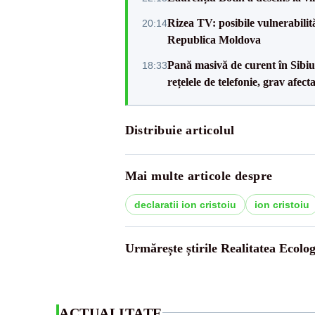
Rizea TV: posibile vulnerabilit
20:14
Republica Moldova
Pană masivă de curent în Sibiu ș
18:33
rețelele de telefonie, grav afect
Distribuie articolul
Mai multe articole despre
declaratii ion cristoiu
ion cristoiu
Urmărește știrile Realitatea Ecolog
ACTUALITATE