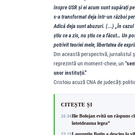
înspre USR și ei acum sunt supărați pe
s-a transformat deja într-un război per
Adică deja sunt abuzuri. (...) „În cazul
știu ce a zis, nu știu ce a făcut… Un pos
potrivit teoriei mele, libertatea de expr
Din această perspectivă, jurnalistul ș
reprezintă un moment-cheie, un
"sem
unor instituții.”
Cristoiu acuză CNA de judecăți politic
CITEȘTE ȘI
Ilie Bolojan evită un răspuns c
16:34
întotdeauna legea”
Laurențiu Botin a descins la vil
22:15