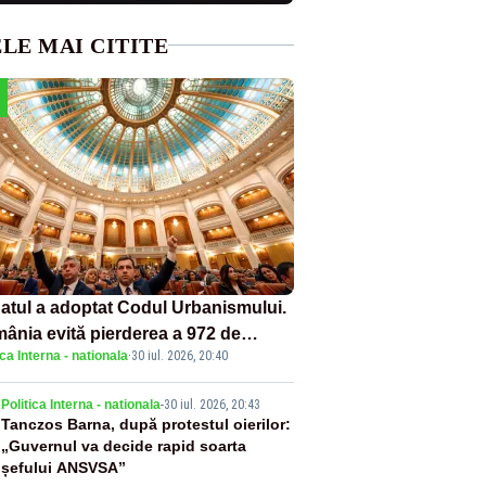
LE MAI CITITE
atul a adoptat Codul Urbanismului.
ânia evită pierderea a 972 de
ica Interna - nationala
·
30 iul. 2026, 20:40
ioane de euro din PNRR
2
Politica Interna - nationala
-
30 iul. 2026, 20:43
Tanczos Barna, după protestul oierilor:
„Guvernul va decide rapid soarta
șefului ANSVSA”