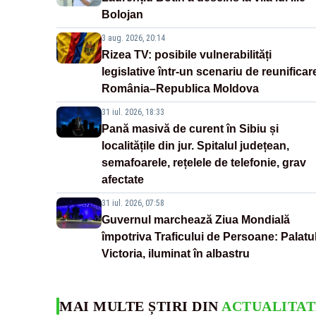
Bolojan
3 aug. 2026, 20:14
Rizea TV: posibile vulnerabilități
legislative într-un scenariu de reunificar
România–Republica Moldova
31 iul. 2026, 18:33
Pană masivă de curent în Sibiu și
localitățile din jur. Spitalul județean,
semafoarele, rețelele de telefonie, grav
afectate
31 iul. 2026, 07:58
Guvernul marchează Ziua Mondială
împotriva Traficului de Persoane: Palatu
Victoria, iluminat în albastru
MAI MULTE ȘTIRI DIN
ACTUALITAT