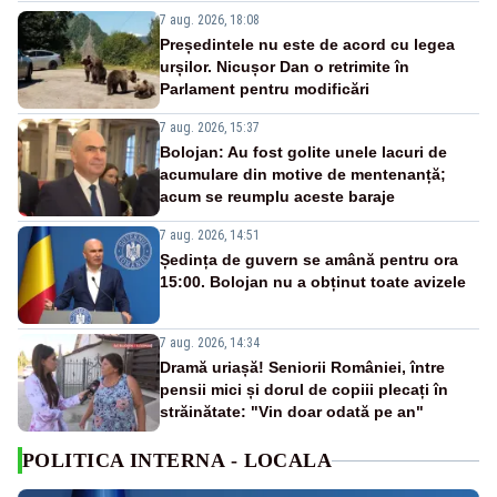
7 aug. 2026, 18:08
Președintele nu este de acord cu legea
urșilor. Nicușor Dan o retrimite în
Parlament pentru modificări
7 aug. 2026, 15:37
Bolojan: Au fost golite unele lacuri de
acumulare din motive de mentenanță;
acum se reumplu aceste baraje
7 aug. 2026, 14:51
Ședința de guvern se amână pentru ora
15:00. Bolojan nu a obținut toate avizele
7 aug. 2026, 14:34
Dramă uriașă! Seniorii României, între
pensii mici și dorul de copiii plecați în
străinătate: "Vin doar odată pe an"
POLITICA INTERNA - LOCALA