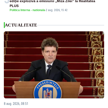
ediție explozivă a emisiunii „Miza Zilei” la Realitatea
PLUS
Politica Interna - nationala
-
2 aug. 2026, 15:42
ACTUALITATE
8 aug. 2026, 08:51