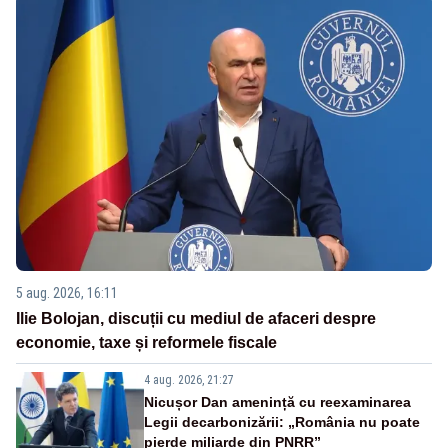
5 aug. 2026, 16:11
Ilie Bolojan, discuții cu mediul de afaceri despre
economie, taxe și reformele fiscale
4 aug. 2026, 21:27
Nicușor Dan amenință cu reexaminarea
Legii decarbonizării: „România nu poate
pierde miliarde din PNRR”