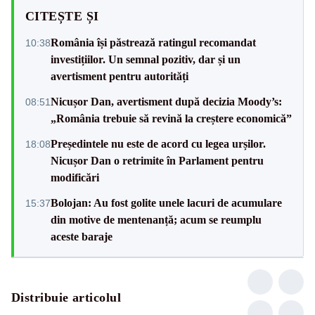
CITEȘTE ȘI
România își păstrează ratingul recomandat
10:38
investițiilor. Un semnal pozitiv, dar și un
avertisment pentru autorități
Nicușor Dan, avertisment după decizia Moody’s:
08:51
„România trebuie să revină la creștere economică”
Președintele nu este de acord cu legea urșilor.
18:08
Nicușor Dan o retrimite în Parlament pentru
modificări
Bolojan: Au fost golite unele lacuri de acumulare
15:37
din motive de mentenanță; acum se reumplu
aceste baraje
Distribuie articolul