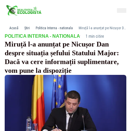
Acasă
Știri
Politica Interna - nationala
Miruță l-a anunțat pe Nicușor Dan despre situația șefului Statului Major: Dacă va cere informații suplimentare, vom pune la dispoziție
·
POLITICA INTERNA - NATIONALA
1 min citire
Miruță l-a anunțat pe Nicușor Dan
despre situația șefului Statului Major:
Dacă va cere informații suplimentare,
vom pune la dispoziție