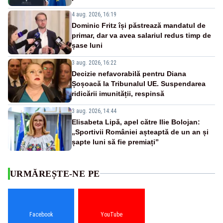
4 aug. 2026, 16:19
Dominic Fritz își păstrează mandatul de
primar, dar va avea salariul redus timp de
șase luni
3 aug. 2026, 16:22
Decizie nefavorabilă pentru Diana
Șoșoacă la Tribunalul UE. Suspendarea
ridicării imunității, respinsă
3 aug. 2026, 14:44
Elisabeta Lipă, apel către Ilie Bolojan:
„Sportivii României așteaptă de un an și
șapte luni să fie premiați”
URMĂREȘTE-NE PE
Facebook
YouTube