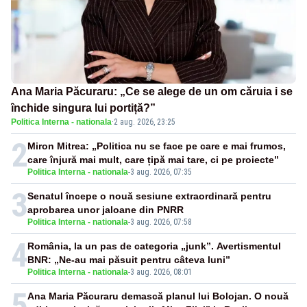
Ana Maria Păcuraru: „Ce se alege de un om căruia i se
închide singura lui portiță?”
Politica Interna - nationala
·
2 aug. 2026, 23:25
2
Miron Mitrea: „Politica nu se face pe care e mai frumos,
care înjură mai mult, care țipă mai tare, ci pe proiecte”
Politica Interna - nationala
-
3 aug. 2026, 07:35
3
Senatul începe o nouă sesiune extraordinară pentru
aprobarea unor jaloane din PNRR
Politica Interna - nationala
-
3 aug. 2026, 07:58
4
România, la un pas de categoria „junk”. Avertismentul
BNR: „Ne-au mai păsuit pentru câteva luni”
Politica Interna - nationala
-
3 aug. 2026, 08:01
5
Ana Maria Păcuraru demască planul lui Bolojan. O nouă