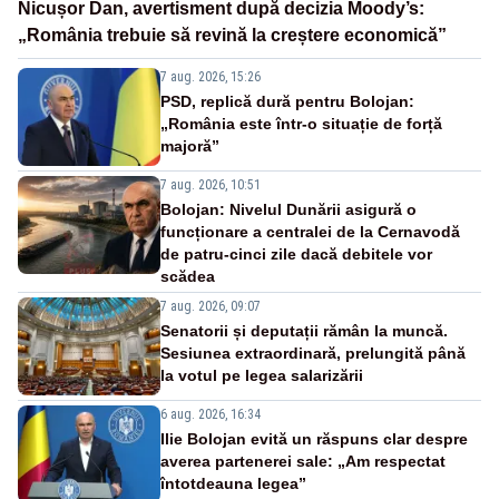
Nicușor Dan, avertisment după decizia Moody’s:
„România trebuie să revină la creștere economică”
7 aug. 2026, 15:26
PSD, replică dură pentru Bolojan:
„România este într-o situație de forță
majoră”
7 aug. 2026, 10:51
Bolojan: Nivelul Dunării asigură o
funcționare a centralei de la Cernavodă
de patru-cinci zile dacă debitele vor
scădea
7 aug. 2026, 09:07
Senatorii și deputații rămân la muncă.
Sesiunea extraordinară, prelungită până
la votul pe legea salarizării
6 aug. 2026, 16:34
Ilie Bolojan evită un răspuns clar despre
averea partenerei sale: „Am respectat
întotdeauna legea”