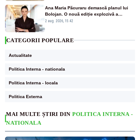
Ana Maria Păcuraru demască planul lui
Bolojan. O nouă ediție explozivă a
emisiunii „Miza Zilei” la Realitatea PLUS
2 aug. 2026, 15:42
CATEGORII POPULARE
Actualitate
Politica Interna - nationala
Politica Interna - locala
Politica Externa
MAI MULTE ȘTIRI DIN
POLITICA INTERNA -
NATIONALA