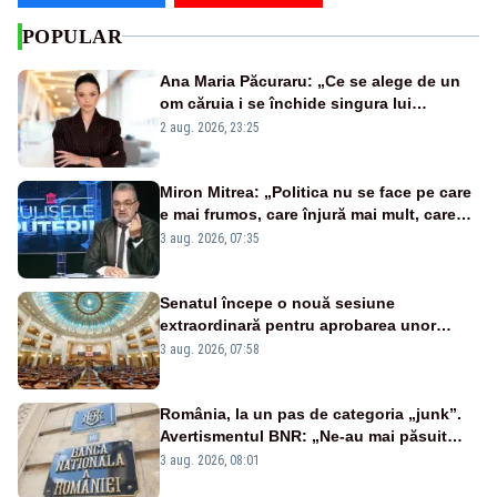
POPULAR
Ana Maria Păcuraru: „Ce se alege de un
om căruia i se închide singura lui
portiță?”
2 aug. 2026, 23:25
Miron Mitrea: „Politica nu se face pe care
e mai frumos, care înjură mai mult, care
țipă mai tare, ci pe proiecte”
3 aug. 2026, 07:35
Senatul începe o nouă sesiune
extraordinară pentru aprobarea unor
jaloane din PNRR
3 aug. 2026, 07:58
România, la un pas de categoria „junk”.
Avertismentul BNR: „Ne-au mai păsuit
pentru câteva luni”
3 aug. 2026, 08:01