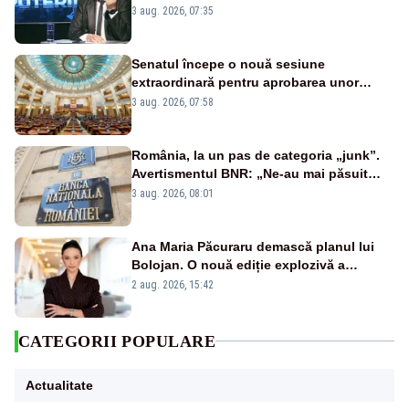
țipă mai tare, ci pe proiecte”
3 aug. 2026, 07:35
Senatul începe o nouă sesiune
extraordinară pentru aprobarea unor
jaloane din PNRR
3 aug. 2026, 07:58
România, la un pas de categoria „junk”.
Avertismentul BNR: „Ne-au mai păsuit
pentru câteva luni”
3 aug. 2026, 08:01
Ana Maria Păcuraru demască planul lui
Bolojan. O nouă ediție explozivă a
emisiunii „Miza Zilei” la Realitatea PLUS
2 aug. 2026, 15:42
CATEGORII POPULARE
Actualitate