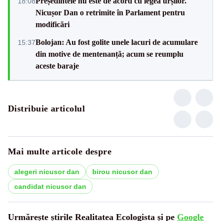
Președintele nu este de acord cu legea urșilor.
18:08
Nicușor Dan o retrimite în Parlament pentru
modificări
Bolojan: Au fost golite unele lacuri de acumulare
15:37
din motive de mentenanță; acum se reumplu
aceste baraje
Distribuie articolul
Mai multe articole despre
alegeri nicusor dan
birou nicusor dan
candidat nicusor dan
Urmărește știrile Realitatea Ecologista și pe
Google