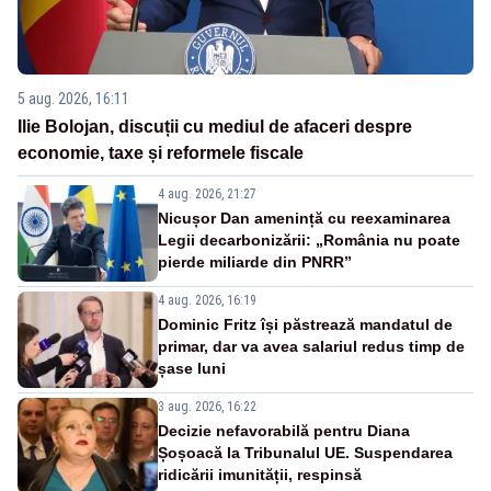
5 aug. 2026, 16:11
Ilie Bolojan, discuții cu mediul de afaceri despre
economie, taxe și reformele fiscale
4 aug. 2026, 21:27
Nicușor Dan amenință cu reexaminarea
Legii decarbonizării: „România nu poate
pierde miliarde din PNRR”
4 aug. 2026, 16:19
Dominic Fritz își păstrează mandatul de
primar, dar va avea salariul redus timp de
șase luni
3 aug. 2026, 16:22
Decizie nefavorabilă pentru Diana
Șoșoacă la Tribunalul UE. Suspendarea
ridicării imunității, respinsă