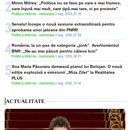
2
Miron Mitrea: „Politica nu se face pe care e mai frumos,
care înjură mai mult, care țipă mai tare, ci pe proiecte”
Politica Interna - nationala
-
3 aug. 2026, 07:35
3
Senatul începe o nouă sesiune extraordinară pentru
aprobarea unor jaloane din PNRR
Politica Interna - nationala
-
3 aug. 2026, 07:58
4
România, la un pas de categoria „junk”. Avertismentul
BNR: „Ne-au mai păsuit pentru câteva luni”
Politica Interna - nationala
-
3 aug. 2026, 08:01
5
Ana Maria Păcuraru demască planul lui Bolojan. O nouă
ediție explozivă a emisiunii „Miza Zilei” la Realitatea
PLUS
Politica Interna - nationala
-
2 aug. 2026, 15:42
ACTUALITATE