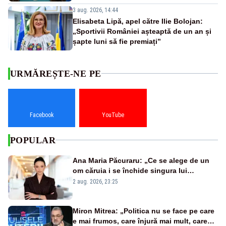
3 aug. 2026, 14:44
Elisabeta Lipă, apel către Ilie Bolojan:
„Sportivii României așteaptă de un an și
șapte luni să fie premiați”
URMĂREȘTE-NE PE
Facebook
YouTube
POPULAR
Ana Maria Păcuraru: „Ce se alege de un
om căruia i se închide singura lui
portiță?”
2 aug. 2026, 23:25
Miron Mitrea: „Politica nu se face pe care
e mai frumos, care înjură mai mult, care