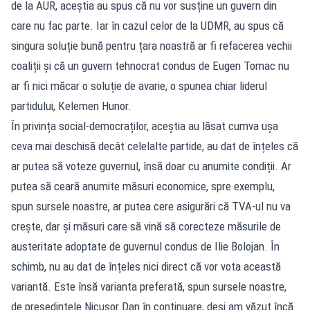
de la AUR, aceștia au spus că nu vor susține un guvern din
care nu fac parte. Iar în cazul celor de la UDMR, au spus că
singura soluție bună pentru țara noastră ar fi refacerea vechii
coaliții și că un guvern tehnocrat condus de Eugen Tomac nu
ar fi nici măcar o soluție de avarie, o spunea chiar liderul
partidului, Kelemen Hunor.
În privința social-democraților, aceștia au lăsat cumva ușa
ceva mai deschisă decât celelalte partide, au dat de înțeles că
ar putea să voteze guvernul, însă doar cu anumite condiții. Ar
putea să ceară anumite măsuri economice, spre exemplu,
spun sursele noastre, ar putea cere asigurări că TVA-ul nu va
crește, dar și măsuri care să vină să corecteze măsurile de
austeritate adoptate de guvernul condus de Ilie Bolojan. În
schimb, nu au dat de înțeles nici direct că vor vota această
variantă. Este însă varianta preferată, spun sursele noastre,
de președintele Nicușor Dan în continuare, deși am văzut încă