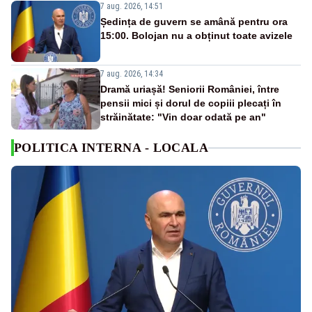
7 aug. 2026, 14:51
Ședința de guvern se amână pentru ora
15:00. Bolojan nu a obținut toate avizele
7 aug. 2026, 14:34
Dramă uriașă! Seniorii României, între
pensii mici și dorul de copiii plecați în
străinătate: "Vin doar odată pe an"
POLITICA INTERNA - LOCALA