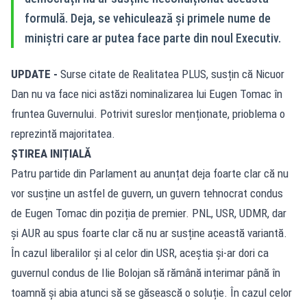
formulă. Deja, se vehiculează și primele nume de
miniștri care ar putea face parte din noul Executiv.
UPDATE -
Surse citate de Realitatea PLUS, susțin că Nicuor
Dan nu va face nici astăzi nominalizarea lui Eugen Tomac în
fruntea Guvernului. Potrivit sureslor menționate, prioblema o
reprezintă majoritatea.
ȘTIREA INIȚIALĂ
Patru partide din Parlament au anunțat deja foarte clar că nu
vor susține un astfel de guvern, un guvern tehnocrat condus
de Eugen Tomac din poziția de premier. PNL, USR, UDMR, dar
și AUR au spus foarte clar că nu ar susține această variantă.
În cazul liberalilor și al celor din USR, aceștia și-ar dori ca
guvernul condus de Ilie Bolojan să rămână interimar până în
toamnă și abia atunci să se găsească o soluție. În cazul celor