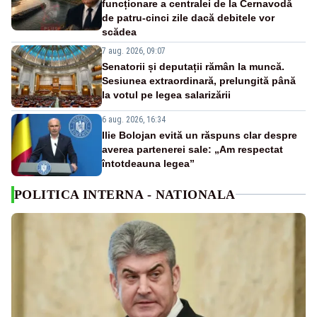
funcționare a centralei de la Cernavodă
de patru-cinci zile dacă debitele vor
scădea
7 aug. 2026, 09:07
Senatorii și deputații rămân la muncă.
Sesiunea extraordinară, prelungită până
la votul pe legea salarizării
6 aug. 2026, 16:34
Ilie Bolojan evită un răspuns clar despre
averea partenerei sale: „Am respectat
întotdeauna legea”
POLITICA INTERNA - NATIONALA