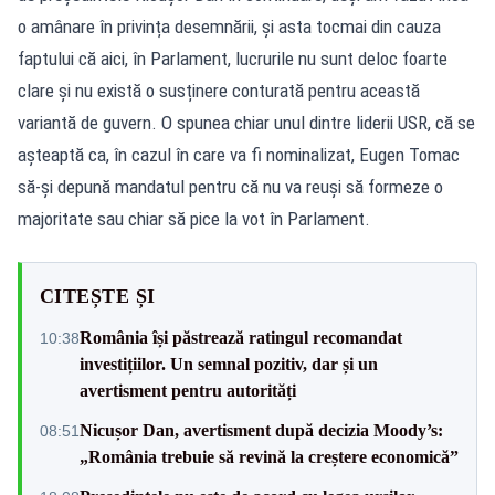
o amânare în privința desemnării, și asta tocmai din cauza
faptului că aici, în Parlament, lucrurile nu sunt deloc foarte
clare și nu există o susținere conturată pentru această
variantă de guvern. O spunea chiar unul dintre liderii USR, că se
așteaptă ca, în cazul în care va fi nominalizat, Eugen Tomac
să-și depună mandatul pentru că nu va reuși să formeze o
majoritate sau chiar să pice la vot în Parlament.
CITEȘTE ȘI
România își păstrează ratingul recomandat
10:38
investițiilor. Un semnal pozitiv, dar și un
avertisment pentru autorități
Nicușor Dan, avertisment după decizia Moody’s:
08:51
„România trebuie să revină la creștere economică”