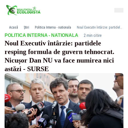
Acasă
Știri
Politica Interna - nationala
Noul Executiv întârzie: partidele resping formula de guvern tehnocrat. Nicușor Dan NU va face numirea nici astăzi - SURSE
·
POLITICA INTERNA - NATIONALA
2 min citire
Noul Executiv întârzie: partidele
resping formula de guvern tehnocrat.
Nicușor Dan NU va face numirea nici
astăzi - SURSE