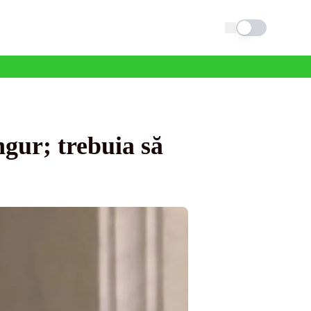
Schimba tema
ngur; trebuia să