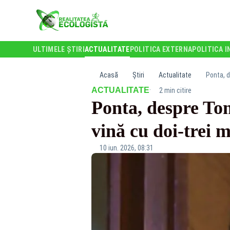
ULTIMELE ȘTIRI
ACTUALITATE
POLITICA EXTERNA
POLITICA I
Acasă
Știri
Actualitate
Ponta, d
·
ACTUALITATE
2 min citire
Ponta, despre Tom
vină cu doi-trei m
10 iun. 2026, 08:31