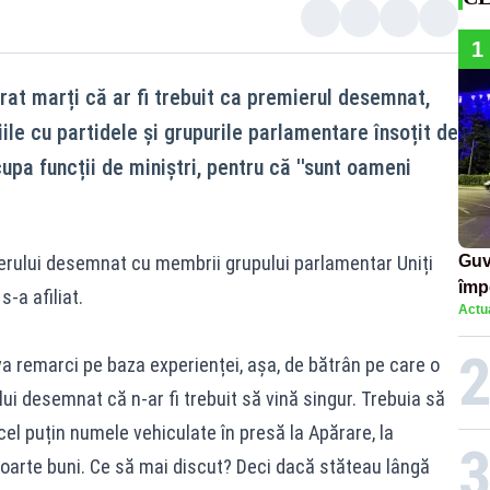
1
rat marți că ar fi trebuit ca premierul desemnat,
ile cu partidele și grupurile parlamentare însoțit de
pa funcții de miniștri, pentru că ''sunt oameni
mierului desemnat cu membrii grupului parlamentar Uniți
Guv
împ
-a afiliat.
Actua
Pala
va remarci pe baza experienței, așa, de bătrân pe care o
ui desemnat că n-ar fi trebuit să vină singur. Trebuia să
 cel puțin numele vehiculate în presă la Apărare, la
foarte buni. Ce să mai discut? Deci dacă stăteau lângă