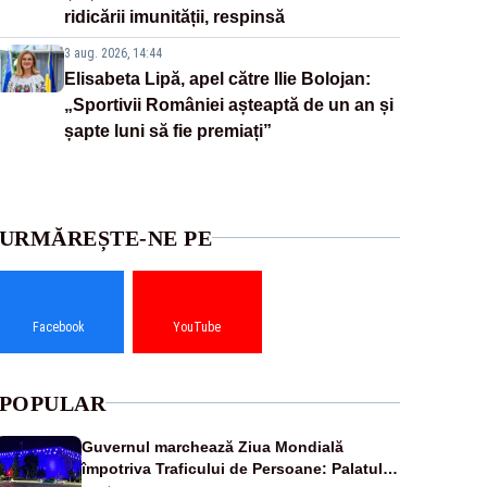
ridicării imunității, respinsă
3 aug. 2026, 14:44
Elisabeta Lipă, apel către Ilie Bolojan:
„Sportivii României așteaptă de un an și
șapte luni să fie premiați”
URMĂREȘTE-NE PE
Facebook
YouTube
POPULAR
Guvernul marchează Ziua Mondială
împotriva Traficului de Persoane: Palatul