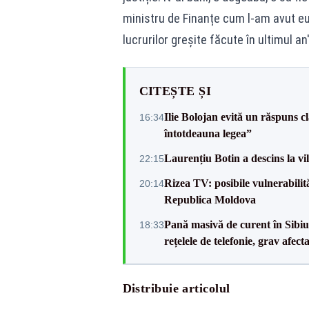
ministru de Finanțe cum l-am avut eu
lucrurilor greșite făcute în ultimul an
CITEȘTE ȘI
Ilie Bolojan evită un răspuns c
16:34
întotdeauna legea”
Laurențiu Botin a descins la vil
22:15
Rizea TV: posibile vulnerabilit
20:14
Republica Moldova
Pană masivă de curent în Sibiu ș
18:33
rețelele de telefonie, grav afect
Distribuie articolul