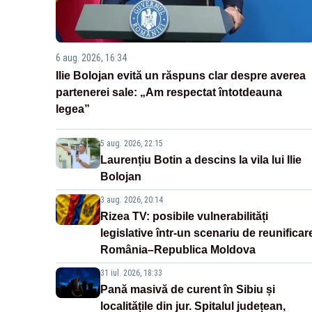
6 aug. 2026, 16:34
Ilie Bolojan evită un răspuns clar despre averea
partenerei sale: „Am respectat întotdeauna
legea”
5 aug. 2026, 22:15
Laurențiu Botin a descins la vila lui Ilie
Bolojan
3 aug. 2026, 20:14
Rizea TV: posibile vulnerabilități
legislative într-un scenariu de reunificar
România–Republica Moldova
31 iul. 2026, 18:33
Pană masivă de curent în Sibiu și
localitățile din jur. Spitalul județean,