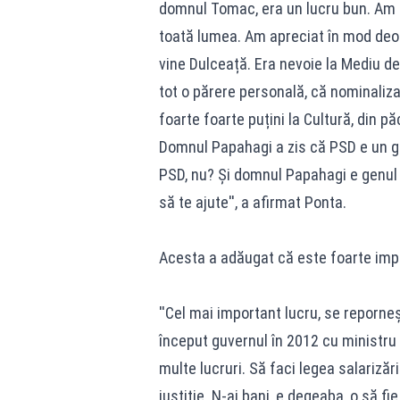
domnul Tomac, era un lucru bun. Am f
toată lumea. Am apreciat în mod deose
vine Dulceață. Era nevoie la Mediu de
tot o părere personală, că nominaliza
foarte foarte puțini la Cultură, din pă
Domnul Papahagi a zis că PSD e un gru
PSD, nu? Și domnul Papahagi e genul 
să te ajute'', a afirmat Ponta.
Acesta a adăugat că este foarte impor
''Cel mai important lucru, se reporn
început guvernul în 2012 cu ministru 
multe lucruri. Să faci legea salarizării
justiție. N-ai bani, e degeaba, o să 