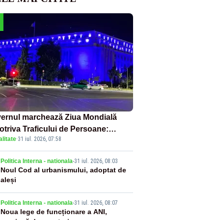
ernul marchează Ziua Mondială
otriva Traficului de Persoane:
litate
·
31 iul. 2026, 07:58
tul Victoria, iluminat în albastru
2
Politica Interna - nationala
-
31 iul. 2026, 08:03
Noul Cod al urbanismului, adoptat de
aleși
3
Politica Interna - nationala
-
31 iul. 2026, 08:07
Noua lege de funcționare a ANI,