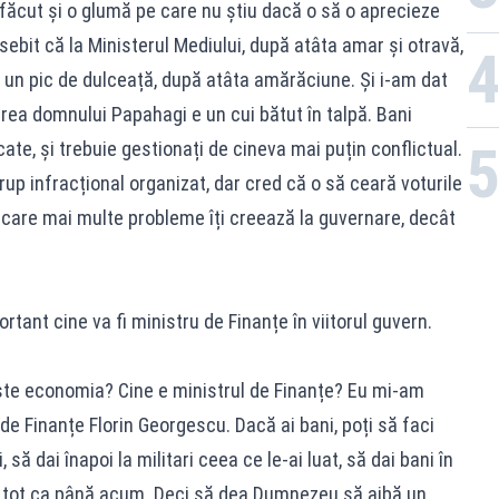
ăcut și o glumă pe care nu știu dacă o să o aprecieze
bit că la Ministerul Mediului, după atâta amar și otravă,
 un pic de dulceață, după atâta amărăciune. Și i-am dat
rea domnului Papahagi e un cui bătut în talpă. Bani
cate, și trebuie gestionați de cineva mai puțin conflictual.
p infracțional organizat, dar cred că o să ceară voturile
care mai multe probleme îți creează la guvernare, decât
tant cine va fi ministru de Finanțe în viitorul guvern.
ește economia? Cine e ministrul de Finanțe? Eu mi-am
de Finanțe Florin Georgescu. Dacă ai bani, poți să faci
, să dai înapoi la militari ceea ce le-ai luat, să dai bani în
fie tot ca până acum. Deci să dea Dumnezeu să aibă un