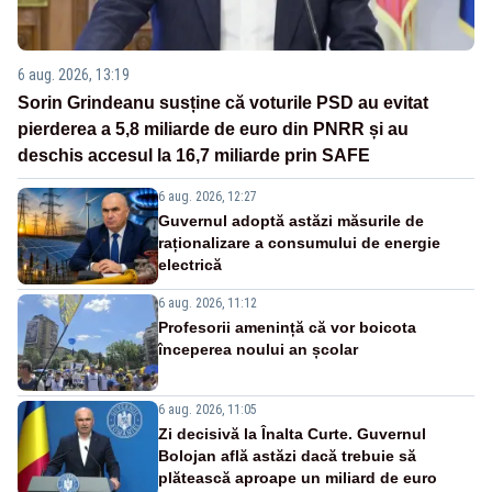
6 aug. 2026, 13:19
Sorin Grindeanu susține că voturile PSD au evitat
pierderea a 5,8 miliarde de euro din PNRR și au
deschis accesul la 16,7 miliarde prin SAFE
6 aug. 2026, 12:27
Guvernul adoptă astăzi măsurile de
raționalizare a consumului de energie
electrică
6 aug. 2026, 11:12
Profesorii amenință că vor boicota
începerea noului an școlar
6 aug. 2026, 11:05
Zi decisivă la Înalta Curte. Guvernul
Bolojan află astăzi dacă trebuie să
plătească aproape un miliard de euro