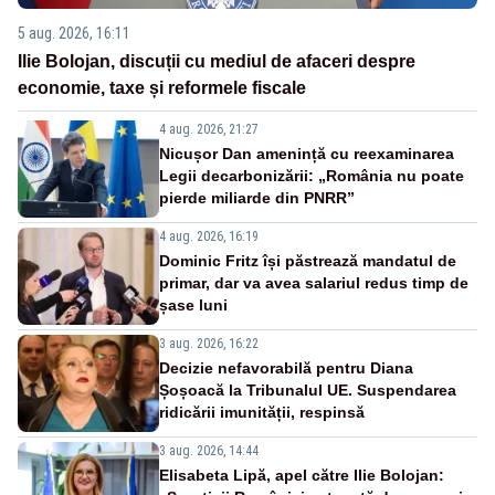
5 aug. 2026, 16:11
Ilie Bolojan, discuții cu mediul de afaceri despre
economie, taxe și reformele fiscale
4 aug. 2026, 21:27
Nicușor Dan amenință cu reexaminarea
Legii decarbonizării: „România nu poate
pierde miliarde din PNRR”
4 aug. 2026, 16:19
Dominic Fritz își păstrează mandatul de
primar, dar va avea salariul redus timp de
șase luni
3 aug. 2026, 16:22
Decizie nefavorabilă pentru Diana
Șoșoacă la Tribunalul UE. Suspendarea
ridicării imunității, respinsă
3 aug. 2026, 14:44
Elisabeta Lipă, apel către Ilie Bolojan: