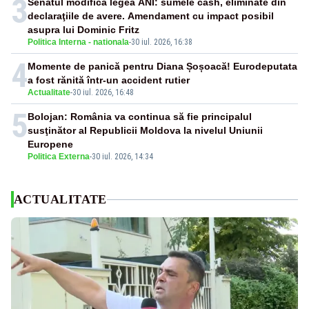
3
Senatul modifică legea ANI: sumele cash, eliminate din
declaraţiile de avere. Amendament cu impact posibil
asupra lui Dominic Fritz
Politica Interna - nationala
-
30 iul. 2026, 16:38
4
Momente de panică pentru Diana Șoșoacă! Eurodeputata
a fost rănită într-un accident rutier
Actualitate
-
30 iul. 2026, 16:48
5
Bolojan: România va continua să fie principalul
susţinător al Republicii Moldova la nivelul Uniunii
Europene
Politica Externa
-
30 iul. 2026, 14:34
ACTUALITATE