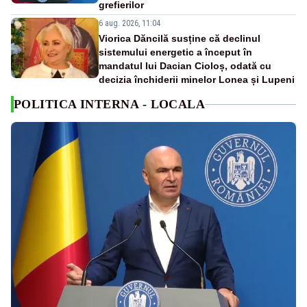
grefierilor
6 aug. 2026, 11:04
Viorica Dăncilă susține că declinul
sistemului energetic a început în
mandatul lui Dacian Cioloș, odată cu
decizia închiderii minelor Lonea și Lupeni
POLITICA INTERNA - LOCALA