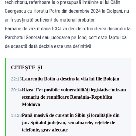
rechizitoriu, referitoare la o presupusă întâlnire al lui Călin
Georgescu cu Horațiu Potra din decembrie 2024 la Ciolpani, nu
ar fi susținută suficient de material probator.
Rămâne de văzut dacă ÎCCJ va decide retrimiterea dosarului la
Parchetul General sau judecarea pe fond, cert este faptul că
de această dată decizia este una definitivă.
CITEȘTE ȘI
Laurențiu Botin a descins la vila lui Ilie Bolojan
22:15
Rizea TV: posibile vulnerabilități legislative într-un
20:14
scenariu de reunificare România–Republica
Moldova
Pană masivă de curent în Sibiu și localitățile din
18:33
jur. Spitalul județean, semafoarele, rețelele de
telefonie, grav afectate