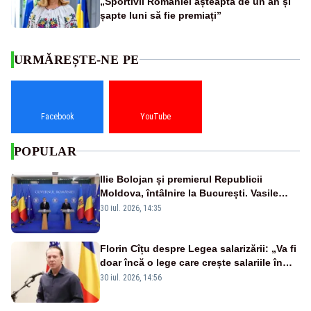
„Sportivii României așteaptă de un an și
șapte luni să fie premiați”
URMĂREȘTE-NE PE
Facebook
YouTube
POPULAR
Ilie Bolojan și premierul Republicii
Moldova, întâlnire la București. Vasile
Tofan, primit cu onoruri militare
30 iul. 2026, 14:35
Florin Cîțu despre Legea salarizării: „Va fi
doar încă o lege care crește salariile în
sectorul bugetar, dar nu este o reformă”
30 iul. 2026, 14:56