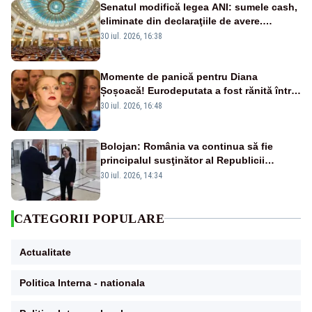
Senatul modifică legea ANI: sumele cash,
eliminate din declaraţiile de avere.
Amendament cu impact posibil asupra lui
30 iul. 2026, 16:38
Dominic Fritz
Momente de panică pentru Diana
Șoșoacă! Eurodeputata a fost rănită într-
un accident rutier
30 iul. 2026, 16:48
Bolojan: România va continua să fie
principalul susţinător al Republicii
Moldova la nivelul Uniunii Europene
30 iul. 2026, 14:34
CATEGORII POPULARE
Actualitate
Politica Interna - nationala