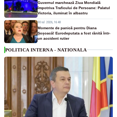
Guvernul marchează Ziua Mondială
împotriva Traficului de Persoane: Palatul
Victoria, iluminat în albastru
30 iul. 2026, 16:48
Momente de panică pentru Diana
Șoșoacă! Eurodeputata a fost rănită într-
un accident rutier
POLITICA INTERNA - NATIONALA