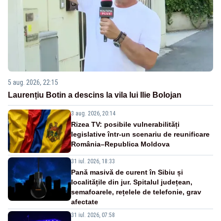
5 aug. 2026, 22:15
Laurențiu Botin a descins la vila lui Ilie Bolojan
3 aug. 2026, 20:14
Rizea TV: posibile vulnerabilități
legislative într-un scenariu de reunificare
România–Republica Moldova
31 iul. 2026, 18:33
Pană masivă de curent în Sibiu și
localitățile din jur. Spitalul județean,
semafoarele, rețelele de telefonie, grav
afectate
31 iul. 2026, 07:58