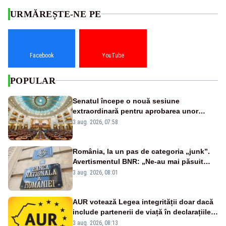
URMĂREȘTE-NE PE
Facebook
YouTube
POPULAR
Senatul începe o nouă sesiune
extraordinară pentru aprobarea unor
jaloane din PNRR
3 aug. 2026, 07:58
România, la un pas de categoria „junk”.
Avertismentul BNR: „Ne-au mai păsuit
pentru câteva luni”
3 aug. 2026, 08:01
AUR votează Legea integrității doar dacă
include partenerii de viață în declarațiile
de avere și interese, așa cum a anunțat
3 aug. 2026, 08:13