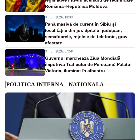
România–Republica Moldova
31 iul. 2026, 18:33
Pană masivă de curent în Sibiu și
localitățile din jur. Spitalul județean,
semafoarele, rețelele de telefonie, grav
afectate
31 iul. 2026, 07:58
Guvernul marchează Ziua Mondială
împotriva Traficului de Persoane: Palatul
Victoria, iluminat în albastru
POLITICA INTERNA - NATIONALA