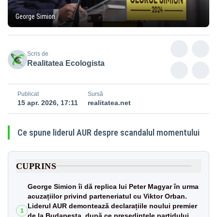
George Simion
Scris de
Realitatea Ecologista
Publicat
Sursă
15 apr. 2026, 17:11
realitatea.net
Ce spune liderul AUR despre scandalul momentului
CUPRINS
George Simion îi dă replica lui Peter Magyar în urma
acuzațiilor privind parteneriatul cu Viktor Orban.
Liderul AUR demontează declarațiile noului premier
1
de la Budapesta, după ce președintele partidului