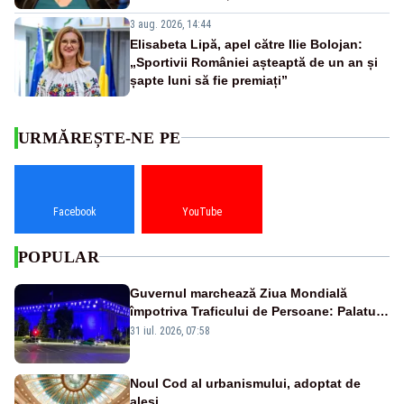
3 aug. 2026, 14:44
Elisabeta Lipă, apel către Ilie Bolojan:
„Sportivii României așteaptă de un an și
șapte luni să fie premiați”
URMĂREȘTE-NE PE
Facebook
YouTube
POPULAR
Guvernul marchează Ziua Mondială
împotriva Traficului de Persoane: Palatul
Victoria, iluminat în albastru
31 iul. 2026, 07:58
Noul Cod al urbanismului, adoptat de
aleși