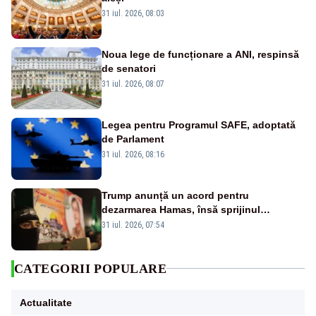
31 iul. 2026, 08:03
Noua lege de funcționare a ANI, respinsă
de senatori
31 iul. 2026, 08:07
Legea pentru Programul SAFE, adoptată
de Parlament
31 iul. 2026, 08:16
Trump anunță un acord pentru
dezarmarea Hamas, însă sprijinul
Israelului rămâne incert
31 iul. 2026, 07:54
CATEGORII POPULARE
Actualitate