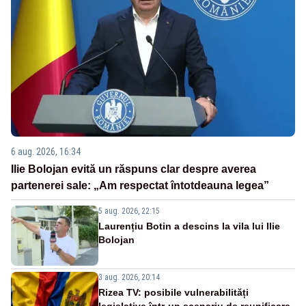
6 aug. 2026, 16:34
Ilie Bolojan evită un răspuns clar despre averea
partenerei sale: „Am respectat întotdeauna legea”
5 aug. 2026, 22:15
Laurențiu Botin a descins la vila lui Ilie
Bolojan
3 aug. 2026, 20:14
Rizea TV: posibile vulnerabilități
legislative într-un scenariu de reunificare