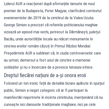
Liderul AUR a reacționat după afirmațiile lansate de noul
premier de la Budapesta, Peter Magyar, clarificând contextul
evenimentelor din 2019 de la cimitirul de la Valea Uzului.
George Simion a precizat
că referirile politicianului maghiar
vizează un episod mai vechi, petrecut la Dărmănești, județul
Bacău, unde autoritățile locale au ridicat monumente în
cinstea eroilor români căzuți în Primul Război Mondial.
Președintele AUR a subliniat că, în ciuda controverselor care
au urmat, demersul a fost unul de cinstire a memoriei
soldaților și nu o încercare de a provoca tensiuni etnice.
Dreptul fiecărei națiuni de a-și onora eroii
Folosind un ton ironic față de detaliile bizare apărute în spațiul
public, Simion a negat categoric că ar fi participat la
manifestări nepotrivite în incinta cimitirului, menționând că nu
cunoaște nici dansurile tradiționale maghiare, nici pe cele