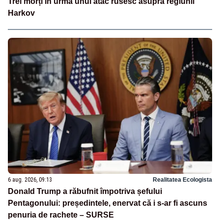
Trei morți în urma unui atac rusesc asupra regiunii
Harkov
6 aug. 2026, 09:13
Realitatea Ecologista
Donald Trump a răbufnit împotriva șefului
Pentagonului: președintele, enervat că i s-ar fi ascuns
penuria de rachete – SURSE