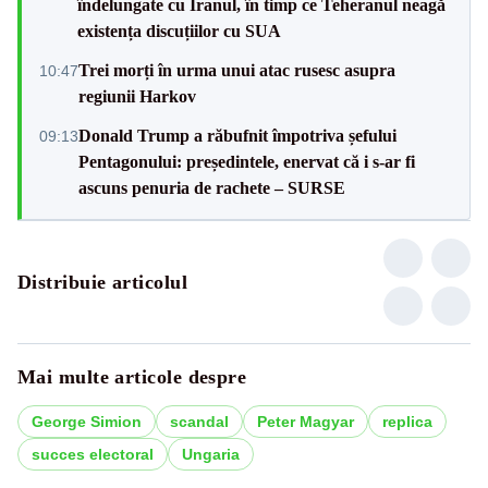
îndelungate cu Iranul, în timp ce Teheranul neagă
existența discuțiilor cu SUA
Trei morți în urma unui atac rusesc asupra
10:47
regiunii Harkov
Donald Trump a răbufnit împotriva șefului
09:13
Pentagonului: președintele, enervat că i s-ar fi
ascuns penuria de rachete – SURSE
Distribuie articolul
Mai multe articole despre
George Simion
scandal
Peter Magyar
replica
succes electoral
Ungaria