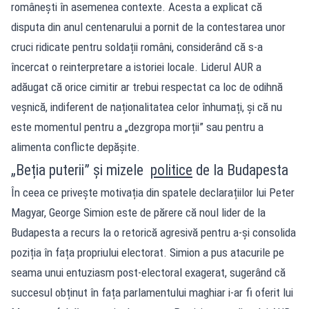
românești în asemenea contexte. Acesta a explicat că
disputa din anul centenarului a pornit de la contestarea unor
cruci ridicate pentru soldații români, considerând că s-a
încercat o reinterpretare a istoriei locale. Liderul AUR a
adăugat că orice cimitir ar trebui respectat ca loc de odihnă
veșnică, indiferent de naționalitatea celor înhumați, și că nu
este momentul pentru a „dezgropa morții” sau pentru a
alimenta conflicte depășite.
„Beția puterii” și mizele
politice
de la Budapesta
În ceea ce privește motivația din spatele declarațiilor lui Peter
Magyar, George Simion este de părere că noul lider de la
Budapesta a recurs la o retorică agresivă pentru a-și consolida
poziția în fața propriului electorat. Simion a pus atacurile pe
seama unui entuziasm post-electoral exagerat, sugerând că
succesul obținut în fața parlamentului maghiar i-ar fi oferit lui