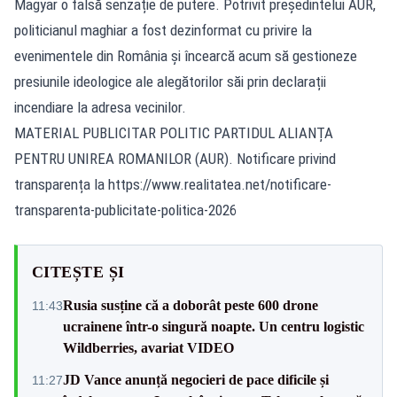
Magyar o falsă senzație de putere. Potrivit președintelui AUR,
politicianul maghiar a fost dezinformat cu privire la
evenimentele din România și încearcă acum să gestioneze
presiunile ideologice ale alegătorilor săi prin declarații
incendiare la adresa vecinilor.
MATERIAL PUBLICITAR POLITIC PARTIDUL ALIANȚA
PENTRU UNIREA ROMANILOR (AUR). Notificare privind
transparența la
https://www.realitatea.net/notificare-
transparenta-publicitate-politica-2026
CITEȘTE ȘI
Rusia susține că a doborât peste 600 drone
11:43
ucrainene într-o singură noapte. Un centru logistic
Wildberries, avariat VIDEO
JD Vance anunță negocieri de pace dificile și
11:27