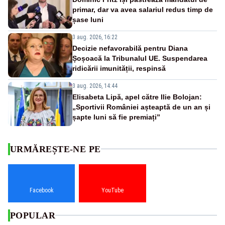
primar, dar va avea salariul redus timp de
șase luni
3 aug. 2026, 16:22
Decizie nefavorabilă pentru Diana
Șoșoacă la Tribunalul UE. Suspendarea
ridicării imunității, respinsă
3 aug. 2026, 14:44
Elisabeta Lipă, apel către Ilie Bolojan:
„Sportivii României așteaptă de un an și
șapte luni să fie premiați”
URMĂREȘTE-NE PE
Facebook
YouTube
POPULAR