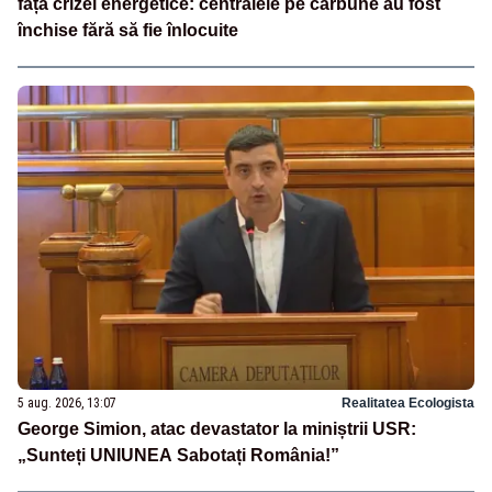
fața crizei energetice: centralele pe cărbune au fost
închise fără să fie înlocuite
5 aug. 2026, 13:07
Realitatea Ecologista
George Simion, atac devastator la miniștrii USR:
„Sunteți UNIUNEA Sabotați România!”