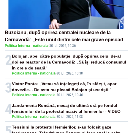
Buzoianu, după oprirea centralei nucleare de la
Cernavodă: „Este unul dintre cele mai grave episoade
Politica Interna - nationala
·
30 iul. 2026, 10:36
de secetă din ultimii ani de zile”
2
Bolojan, apel către populație, după oprirea celui de-al
doilea reactor de la Cernavodă: „Să își reducă consumul
în orele de seară”
Politica Interna - nationala
-
30 iul. 2026, 10:38
3
Victor Ponta: „Vreau să înțelegeți că, în sfârșit, apar
dovezile… De asta nu pleacă Bolojan și useriștii”
Politica Interna - nationala
-
30 iul. 2026, 10:46
4
Jandarmeria Română, mesaj de ultimă oră pe fondul
tensiunilor de la protestul masiv al fermierilor - VIDEO
Politica Interna - nationala
-
30 iul. 2026, 11:08
5
Tensiuni la protestul fermierilor, s-au folosit gaze