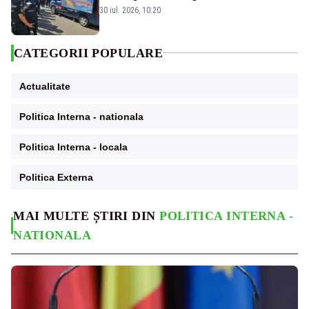
Poporului face apel la calm – LIVE TEXT
30 iul. 2026, 10:20
CATEGORII POPULARE
Actualitate
Politica Interna - nationala
Politica Interna - locala
Politica Externa
MAI MULTE ȘTIRI DIN
POLITICA INTERNA -
NATIONALA