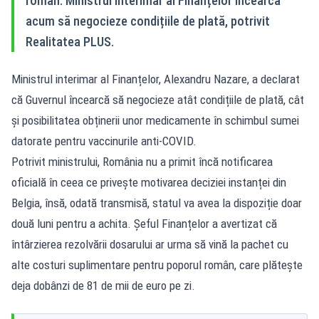
român. Ministrul interimar al Finanțelor încearcă
acum să negocieze condițiile de plată, potrivit
Realitatea PLUS.
Ministrul interimar al Finanțelor, Alexandru Nazare, a declarat
că Guvernul încearcă să negocieze atât condițiile de plată, cât
și posibilitatea obținerii unor medicamente în schimbul sumei
datorate pentru vaccinurile anti-COVID.
Potrivit ministrului, România nu a primit încă notificarea
oficială în ceea ce privește motivarea deciziei instanței din
Belgia, însă, odată transmisă, statul va avea la dispoziție doar
două luni pentru a achita. Șeful Finanțelor a avertizat că
întârzierea rezolvării dosarului ar urma să vină la pachet cu
alte costuri suplimentare pentru poporul român, care plătește
deja dobânzi de 81 de mii de euro pe zi.