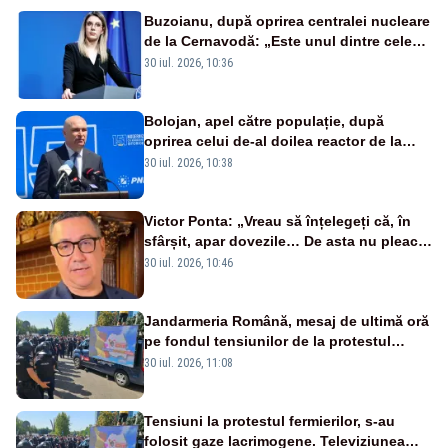
Buzoianu, după oprirea centralei nucleare
de la Cernavodă: „Este unul dintre cele
mai grave episoade de secetă din ultimii
30 iul. 2026, 10:36
ani de zile”
Bolojan, apel către populație, după
oprirea celui de-al doilea reactor de la
Cernavodă: „Să își reducă consumul în
30 iul. 2026, 10:38
orele de seară”
Victor Ponta: „Vreau să înțelegeți că, în
sfârșit, apar dovezile… De asta nu pleacă
Bolojan și useriștii”
30 iul. 2026, 10:46
Jandarmeria Română, mesaj de ultimă oră
pe fondul tensiunilor de la protestul
masiv al fermierilor - VIDEO
30 iul. 2026, 11:08
Tensiuni la protestul fermierilor, s-au
folosit gaze lacrimogene. Televiziunea