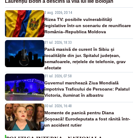
Laurențiu Botin a descins la vila lui Ilie Bolojan
3 aug. 2026, 20:14
Rizea TV: posibile vulnerabilități
legislative într-un scenariu de reunificare
România–Republica Moldova
31 iul. 2026, 18:33
Pană masivă de curent în Sibiu și
localitățile din jur. Spitalul județean,
semafoarele, rețelele de telefonie, grav
afectate
31 iul. 2026, 07:58
Guvernul marchează Ziua Mondială
împotriva Traficului de Persoane: Palatul
Victoria, iluminat în albastru
30 iul. 2026, 16:48
Momente de panică pentru Diana
Șoșoacă! Eurodeputata a fost rănită într-
un accident rutier